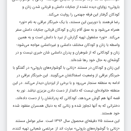
باروتی» زوایای دیده نشده از جنایات داعش و قربانی شدن زنان و
کودکان گرفتار این فرقه جهنمی را روایت می‌کند.
رضا فرهمند با دوربین این مستند، با یک خبرنگار عراقی به نام «نور»
همراه می‌شود و به عمق آلام زنان و کودکان قربانی جنایات داعش سفر
می‌کند. «نور» مشغول تهیه گزارش از نبرد با داعش است و به همین
واسطه با زنان و کودکان مختلف داعشی و غیرداعشی مواجه می‌شود؛
زنان و کودکانی که از شوهران و پدران داعشی شان خبری نیست و در
گوشه‌ای به حال خود رها شده‌اند.
این زنان و کودکان در مستند «زنانی با گوشواره‌های باروتی» در گفتگو با
خبرنگار عراقی از وضعیت اسفناکشان می‌گویند. این خبرنگار عراقی در
ادامه به منطقه سنجار می‌رود و با برخی از ایزدیان دیدار می‌کند. در این
منطقه خانواده‌ای نیست که داغدار از دست دادن عزیزی نباشد. نور به
قصه آنها هم گوش می‌دهد، کودکانی که پدرانشان را از دست داده‌اند،
دخترانی که به آنها تجاوز شده و زنانی که به دنبال همسران مفقود شده
خود هستند.
این مستند ۷۵ دقیقه‌ای محصول سال ۱۳۹۶ است. سایر عوامل مستند
«زنانی با گوشواره‌های باروتی» عبارت اند از: مرتضی شعبانی تهیه کننده،