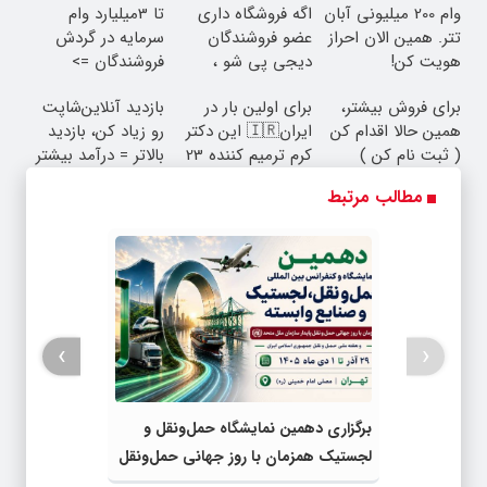
وام 200 میلیونی آبان
اگه فروشگاه داری
تا 3میلیارد وام
تتر. همین الان احراز
عضو فروشندگان
سرمایه در گردش
هویت کن!
دیجی پی شو ،
فروشندگان =>
فروش رو بالا ببر
فروشگاهت رو ثبت
برای فروش بیشتر،
برای اولین بار در
بازدید آنلاین‌شاپت
کن
همین حالا اقدام کن
ایران🇮🇷 این دکتر
رو زیاد کن، بازدید
( ثبت نام کن )
کرم ترمیم کننده 23
بالاتر = درآمد بیشتر
روزه ساخت!
مطالب مرتبط
›
‹
برگزاری دهمین نمایشگاه حمل‌ونقل و
لجستیک همزمان با روز جهانی حمل‌ونقل
پایدار سازمان ملل متحد