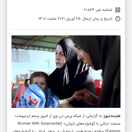
شناسه خبر: 20864
تاریخ و زمان ارسال: 25 آوریل 2021 ساعت 13:01
هنرمندنیوز
:
به گزارشی از شبکه پرس تی وی از امروز پنجم اردیبهشت
مستند «زنانی با گوشواره‌های باروتی» (Women With Gunpowder
Earrings) ساخته رضا فرهمند را نمایش می‌دهد. «زنانی با گوشواره‌های