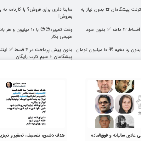
 اینترنت پیشگامان ☎️ بدون نیاز به
ساینا داری برای فروش؟ با کارنامه به 
بفروش!
ایمپلنت دندان با اقساط 12 ماهه ✅ بدون سود
وقت تغییره😍😍 با 10 میلیون
طبیعی بکار
عمل زیبایی پلک بدون رد بخیه 🎁 ۱۰ میلیون تومان
پیشگامان + سیم کارت رایگان
عادی سالیانه و فوق‌العاده
هدف دشمن، تضعیف، تحقیر و تجزی