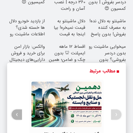
دردسر بفروش | بدون
360 درجه | نصب
کمیسیون 😍
کمسیون 😍
آسان و راحت
ماشینتو به دلال نده!
دلال ماشینتو به
از بازدید خودرو دلال
به مصرف کننده
قیمت نمیخره! بیا
ها خسته شدی؟
بفروش! بدون پاسخ
اینجا به قیمت
اطلاعات ماشینت رو
به یک تماس
بفروش*فقط خریدار
اینجا ثبت کن
میخوایی ماشینت رو
اقساط ۱۲ ماهه
والکس: بازار امن
واقعی*
بدون دردسر
ایمپلنت 🦷 بدون
برای خرید و فروش
بفروشی؟ بدون
چک و ضامن؛ همین
دارایی‌های دیجیتال
کمیسیون
امروز اقدام کن ✅
مطالب مرتبط
›
‹