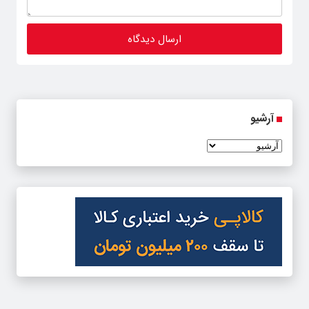
آرشیو