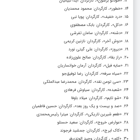
۱۳. «خودتو برسون»، کارگردان: آیدا تبیانیان
۱۴. «خطور»، کارگردان: محمود محمدیان
۱۵. «درد خفیف»، کارگردان: پویا نبی
۱۶. «دکل»، کارگردان: بابک مصطفوی
۱۷. «دشنه»، کارگردان: سامان تفرشی
۱۸. «دوش آخر»، کارگردان: نازنین کریمی
۱۹. «دیروز»، کارگردان: علی گیتی نورد
۲۰. «راز بقا»، کارگردان: صالح علوی‌زاده
۲۱. «سایه فیل»، کارگردان: آرمان خوانساریان
۲۲. «سیاه سرفه»، کارگردان: رضا توفیق‌جو
۲۳. «سی تومن نقد»، کارگردان: محمدرضا عبدالملکی
۲۴. «شعبده»، کارگردان: سیاوش فرهادی
۲۵. «شو تایم»، کارگردان: میلاد باوفا
۲۶. «صد و بیست و یک روز بعد»، کارگردان: حسین فاطمیان
۲۷. «طعم شیرین تاریکی»، کارگردان: میترا رئیس‌محمدی
۲۸. «عوارض خروج»، کارگردان: سعید حسنلو
۲۹. «کاک ایرج»، کارگردان: جمشید فرجوند
۳۰. «کاور» ، کارگردان: وحید الوندی‌فر