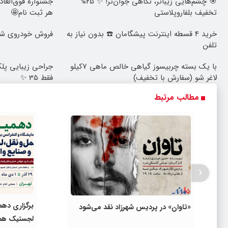
🎯 چشم‌هایی زیباتر، نگاهی جوان‌تر! ✨ 25%
تخفیف بلفاروپلاستی
هر ثبت نام🤩
خرید 4 قسطه اینترنت پیشگامان ☎️ بدون نیاز به
فروش خودروی شما
تلفن
با یک بسته چربیسوز گیاهی خالص ماهی 7کیلو
لاغر شو (سفارش با تخفیف)
فقط 35 ✨
مطالب مرتبط
‹
برگزاری دهم
«تاوان» در پردیس شهرزاد نقد می‌شود
لجستیک همز