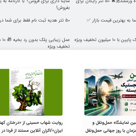
جشنواره فوق‌العاده ورسلند💰🔥 50 تتر رایگان برای
ساینا داری برای فروش؟ با کارنامه به 
بفروش!
 به بهترین قیمت بازار ✅
50 تتر هدیه ثبت نام فقط برای شما در ورسلند 💰🔥
جراحی زیبایی پلک پایین با 10 میلیون تخفیف ویژه
عمل ز
تخفیف ویژه
ین نمایشگاه حمل‌ونقل و
روایت شهاب حسینی از «درختان کهن
مان با روز جهانی حمل‌ونقل
ایران»/اکران آنلاین مستند از فردا در