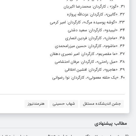
۳۱. «کَوِز» ، کارگردان: محمدرضا اکبریان
۳۲. «گالین»، کارگردان: عزت‌الله پروازه
۳۳. «گوشه پوسیده مرگ»، کارگردان: امیر کرمی
۳۴. «لیبیدو»، کارگردان: سعید دشتی
۳۵. «ماجان»، کارگردان: فردین انصاری
۳۶. «ماشوم»، کارگردان: حسین میزرامحمدی
۳۷. «ما مقصریم»، کارگردان: امیر نصیری دهقان
۳۸. «مبل راحتی»، کارگردان: عرفان احتشامی
۳۹. «هاجرو»، کارگردان: افشین اخلاقی
۴۰. «یک حلقه معمولی»، کارگردان: نوا رضوانی
جشن اندیشکده مستقل
شهاب حسینی
هنرمندنیوز
مطالب پیشنهادی