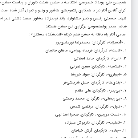
همچنین طی رویداد خصوصی اختتامیه با حضور هیئت داوران و ریاست جشن در ۱۰ بخش از آثار برتر تجلیل به عمل می‌آ
اکران آنلاین آثار نیز با همکاری پلتفرم‌های هاشور و ودیو و تیوال آغاز شده است.
شهاب حسینی رئیس و دبیر جشنواره، رائد فریدزاده مشاور، سعید دشتی دبیر اجر
فیاض مدیر روابط‌عمومی برگزاری این جشن هستند.
اسامی آثار راه یافته به جشنِ فیلم کوتاهِ «اندیشکده مستقل» :
۱. «آدمیزاد»، کارگردان: محمدرضا نورمندی‌پور
۲. «اذیت»، کارگردان: فریماه بهرامی، ماهان طالبیان
۳. «اِس»، کارگردان: حامد اصلانی
۴. «اعلامیه»، کارگردان: معین ضرابی
۵. «اجباری»، کارگردان: جواد خورشا
۶. «بندی‌ها»، کارگردان: جلیل شریعتی‌فر
۷. «بی‌پدر»، کارگردان: علی مقدم
۸. «بی‌ریختی»، کارگردان: محمد رحمتی
۹. «تاول»، کارگردان: مرتضی شمس
۱۰. «تست دوربین»، کارگردان: صحرا اسدالهی
۱۱. «تعقیب»، کارگردان: داریوش علیزاده
۱۲. «جاده»، کارگردان: آرش خیاطان