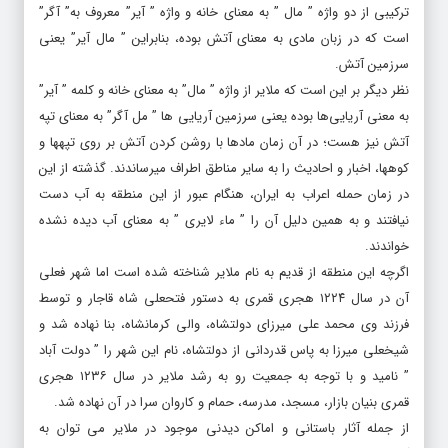
ترکیبی از دو واژه ” مال ” به معنای خانه و واژه ” آیر” معروف به” آگر”
است که در زبان مادی به معنای آتش بوده، بنابراین ” مال آیر” یعنی
سرزمین آتش.
نظر دیگر بر این است که ملایر از واژه ” مال” به معنای خانه و کلمه ” آیر”
به معنی آریایی‌ها بوده یعنی سرزمین آریایی ها ” مل آگر” به معنای تپه
آتش نیز هست؛ در آن زمان مادها با روشن کردن آتش بر روی تپهها و
کوهها، اخبار و احادیث را به سایر مناطق اطراف میرساندند. گذشته از این
در زمان حمله اعراب به ایران، هنگام عبور از این منطقه به آب دست
نیافتند و به همین دلیل آن را ” ماء لایری ” به معنای آب دیده نشده
خواندند.
اگرچه این منطقه از قدیم به نام ملایر شناخته شده است اما شهر فعلی
آن در سال ۱۲۲۴ هجری قمری به دستور فتحعلی شاه قاجار و توسط
فرزند وی محمد علی میرزای دولتشاه، والی کرمانشاه، بنا نهاده شد و
شیخعلی میرزا به پاس قدردانی از دولتشاه، نام این شهر را ” دولت آباد
” نامید و با توجه به جمعیت رو به رشد ملایر در سال ۱۲۳۶ هجری
قمری بنیان بازار، مسجد، مدرسه، حمام و کاروان سرا در آن نهاده شد.
از جمله آثار باستانی و اماکن دیدنی موجود در ملایر می توان به