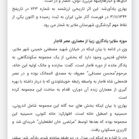
اتاق‌ها و انبارها(جبهه غربی)، تونل، حصار و دژ است.
بهاری یادآورشد: این اثر تاریخی ارزشمند به شماره ۷۶۳ در تاریفخ
۳/۱۱/۱۳۴۶ در فهرست آثار ملی ایران به ثبت رسیده و اکنون یکی از
نقاط مهم گردشگری شهرستان ملایر به شمار می رود.
موزه ملایر؛ یادگاری زیبا از معماری عصر قاجار
وی در ادامه با بیان اینکه در خیابان شهید مصطفی خمینی شهر ملایر،
خانه‌ای قدیمی وجود دارد که بخشی از یک مجموعه سکونتگاهی به
یادگار مانده از دوره قاجار است، گفت: سازنده و مالک اولیه این خانه،‌
مرحوم”محسن مصدقی” معروف به مصدق الممالک بوده و در عصر
فتحعلی شاه قاجار به واسطه رابطه خویشاوندی که با دربار داشته با بهره
گیری از معماران زبده آن دوران،‌ اقدام به ساخت این مجموعه کرده
است.
بهاری با بیان اینکه بخش های سه گانه این مجموعه شامل اندرونی،
‌حسینیه و اصطبل خانه است،‌ اظهارکرد: خانه کنونی،‌ حسینیه این
مجموعه بوده که بعدها توسط “مرتضی خان لطفعلیان” خریدای شد و
کاربری مسکونی یافت.
وی با اشاره به اینکه این منزل در دو طبقه ساخته شده، ‌یادآور شد: سقف