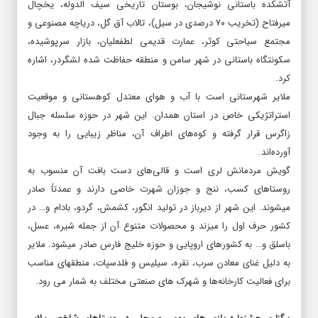
آتشکده باستانی نوشیجان، بوستان تاریخی سیف الدوله، یخچال
میرفتاح (تخریب ۷۰ درصدی در سیل)، تالاب آق گل، دریاچه مصنوعی و
مجتمع سیاحتی کوثر، عمارت قدیمی لطفعلیان، بازار سرپوشیده،
سکونتگاه باستانی در شهر سامن و منطقه حفاظت شده لشگردر، اشاره
کرد.
ملایر شهرستانی است با آب و هوای معتدل کوهستانی و موقعیت
استراتژیکی خاص در استان همدان. این شهر در حوزه سلسله جبال
زاگرس قرار گرفته و کوه‌های اطراف آن، مناظر زیبایی را به وجود
آورده‌اند.
گویش مردمانش لری است و قالی‌های دست بافت آن منسوب به
روستاهای کسب، ننج و جوزان شهرت خاصی دارند و عمدتاً صادر
میشوند. این شهر از دیرباز در تولید انگور، کشمش، گردو، بادام و… در
کشور حرف اول را میزند و محصولات متنوع آن از جمله شیره، عسل،
باسلق و… به کشورهای اروپایی و حوزه خلیج فارس صادر میشود. ملایر
به دلیل غنای معادن سرب، نقره، سیلیس و فلدسپات، منطقهای مناسب
برای فعالیت کارخانه‌ها و شهرک های صنعتی مختلف به شمار می رود.