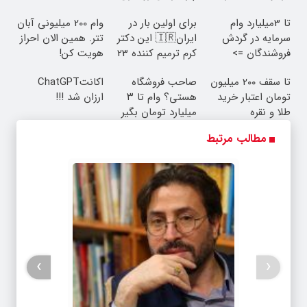
🎯
تحمل میکنی؟❗
ویژه
تا 3میلیارد وام
برای اولین بار در
وام 200 میلیونی آبان
سرمایه در گردش
ایران🇮🇷 این دکتر
تتر. همین الان احراز
فروشندگان =>
کرم ترمیم کننده 23
هویت کن!
فروشگاهت رو ثبت
روزه ساخت!
تا سقف 2۰۰ میلیون
صاحب فروشگاه
اکانتChatGPT
کن
تومان اعتبار خرید
هستی؟ وام تا ۳
ارزان شد !!!
طلا و نقره
میلیارد تومان بگیر
مطالب مرتبط
›
‹