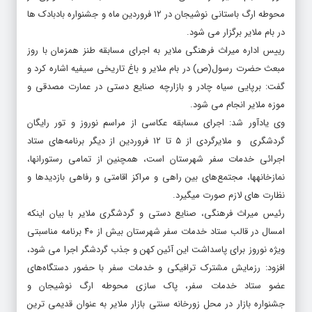
محوطه ارگ باستانی نوشیجان در ۱۲ فروردین ماه و جشنواره بادبادک ها
در بام ملایر برگزار می شود.
رییس اداره میراث فرهنگی ملایر به اجرای مسابقه طنز همزمان با روز
مبعث حضرت رسول(ص) در بام ملایر و باغ تاریخی سیفیه اشاره کرد و
گفت: برپایی سیاه چادر و بازارچه صنایع دستی در عمارت مصدقی و
موزه ملایر انجام می شود.
وی یادآور شد: اجرای مسابقه عکاسی از مراسم نوروز و تور رایگان
گردشگری و ملایرگردی از ۵ تا ۱۲ فروردین از دیگر برنامه‌های ستاد
اجرائی خدمات سفر شهرستان است، همچنین از تمامی رستورانها،
نمازخانهها، مجتمع‌های بین راهی و مراکز اقامتی و رفاهی بازدیدها و
نظارت های لازم صورت میگیرد.
رئیس میراث فرهنگی، صنایع دستی و گردشگری ملایر با بیان اینکه
امسال در قالب ستاد خدمات سفر شهرستان بیش از ۴۰ برنامه مناسبتی
ویژه نوروز برای پاسداشت این آئین کهن و جذب گردشگر اجرا می شود،
افزود: رزمایش مشترک ترافیکی و خدمات سفر با حضور دستگاه‌های
عضو ستاد خدمات سفر، پاک سازی محوطه ارگ نوشیجان و
جشنواره بازار در محل زورخانه سنتی بازار ملایر به عنوان قدیمی ترین