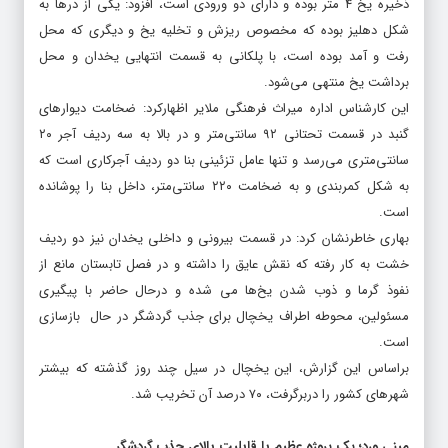
ذخیره یخ ۴ متر بوده و دارای دو ورودی است، افزود: یکی از درها به
شکل دهلیز بوده که مخصوص ریزش و تخلیه یخ و دیگری که محل
رفت و آمد بوده است، با پلکانی به قسمت انتهایی یخدان و محل
برداشت یخ منتهی می‌شود.
این کارشناس اداره میراث فرهنگی ملایر اظهارکرد: ضخامت دیوارهای
گنبد در قسمت تحتانی ۹۲ سانتی‌متر و در بالا به سه ردیف آجر ۲۰
سانتی‌متری می‌رسد و تنها عامل تزئینی بنا دو ردیف آجرکاری است که
به شکل کمربندی و به ضخامت ۲۲۰ سانتی‌متر، داخل بنا را پوشانده
است.
بهاری خاطرنشان کرد: در قسمت بیرونی و داخلی یخدان نیز دو ردیف
خشت به کار رفته که نقش عایق را داشته و در فصل تابستان مانع از
نفوذ گرما و ذوب شدن یخ‌ها می‌ شده و درحال حاضر با پیگیری
مسئولین، محوطه اطراف یخچال برای جذب گردشگر در حال بازسازی
است.
براساس این گزارش، این یخچال در سیل چند روز گذشته که بیشتر
شهرهای کشور را دربرگرفت، ۷۰ درصد آن تخریب شد.
مینی ورد؛ یک پروژه عظیم با قابلیت بالای جذب گردشگر