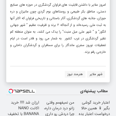
امروز ملایر با داشتن قابلیت های فراوان گردشگری در حوزه های صنایع
دستی، مناطق بکر طبیعی و روستاهای بوم گردی چون مانیزان و دره
جوزان، جاذبه های گردشگری، آثار باستانی و تاریخی فراوان که اکثر آنها
به ثبت ملی رسیده‌اند و از آنجاکه ۲ برند و ظرفیت عظیم ” شهر جهانی
انگور” و ” شهر ملی مبل منبت” را یدک می کشد، به عنوان منطقه کم
نظیر گردشگری در غرب کشور به شمار می رود و قادر است در ایام
تعطیلات نوروز سفری ماندگار را برای مسافران و گردشگران داخلی و
خارجی رقم بزند.
شهر ملایر
هنرمند نیوز
مطالب پیشنهادی
اعتبار خرید گوشی
من نمیفهمم وقتی
ارزان شد !!!! خرید
بگیر 📱 همین حالا
زانو درد درمان داره،
اکانت NANO
درخواست اعتبار بده
چرا دردش رو داری
BANANA با تخفیف