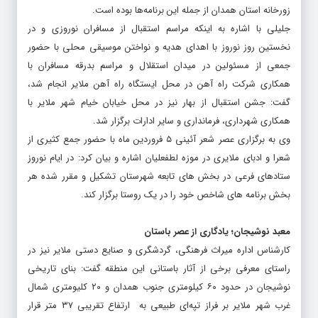
زورخانه استان همدان از جمله این برنامه‌ها بوده است.
جلیلی با اشاره به اینکه مراسم استقبال از مسافران نوروزی و در
نخستین روز نوروز با اهدای هدیه و نواختن موسیقی محلی با حضور
جمعی از مسئولین در میدان استقلال و مراسم بدرقه مسافران با
همکاری شرکت راه آهن در محل ایستگاه راه آهن ملایر انجام شد،
گفت: جشن استقبال از بهار نیز در محل خیابان خیام شهر ملایر با
همکاری شهرداری، فرمانداری و سایر ادارات برگزار شد.
وی به برگزاری عصر شعر آئینی ۵ فروردین ماه با حضور جمع کثیری از
شعرا و ادبای ملایری در موزه لطفعلیان اشاره و بیان کرد: در ایام نوروز
ستادهای فرعی در بخش های تابعه شهرستان تشکیل و مقرر شده هر
بخش برنامه های شاخص خود را در یک روستا برگزار کند.
معبد نوشیجان؛ یادگاری از عصر باستان
کارشناس اداره میراث فرهنگی،‌ گردشگری و صنایع دستی ملایر نیز در
راستای معرفی برخی از آثار باستانی این منطقه ‌گفت: بنای تاریخی
نوشیجان در حدود ۶۰ کیلومتری جنوب همدان و ۲۰ کلیومتری شمال
غرب شهر ملایر بر فراز تپه‌ای طبیعی به ارتفاع تقریبی ۳۷ متر قرار