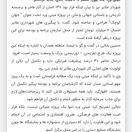
شهردار ملایر نیز با بیان اینکه قرار بود ۱۳۸ المان از آثار فاخر و برجسته
تاریخی و باستانی جهانی و ملی در پروژه مینی ورد تحت عنوان ” جهان
کوچک” طراحی و ساخته شود، گفت: با پیگیری های شهرداری ملایر
امسال ۲ میلیارد تومان اعتبار از محل سازمان برنامه و بودجه برای این
پروژه درنظر گرفته شده است.
حسین بابائی در گفت و گو با ایسنا، منطقه همدان با اشاره به اینکه این
پروژه یک طرح تفریحی – توریستی بزرگ با وسعت بسیار است، افزود:
درحال حاضر ۳۰ درصد پیشرفت فیزیکی دارد و تکمیل آن یکی از
اولویت های اصلی کار شهرداری ملایر به شمار می رود.
وی با تأکید بر اینکه مینی ورد، یک مطالبه فرامحلی است و به یک پروژ
مهم استانی مبدل شده که کارشناسان برنامه و بودجه پیگیر تکمیل آن
هستند، اظهارکرد: باید همه مسئولان تلاش کنند تا زیرساخت‌های لازم
برای جذب سرمایه گذار به منظور اتمام و تکمیل آن فراهم شود.
بابائی تصریح کرد: مینی ورد تنها یک پروژه عمرانی نیست، بلکه قرار
است فعالیت های فرهنگی، هنری، اقتصادی و اجتماعی در آن انجام
شود و این قابلیت را دارد که بسیاری از جشنواره ها و نمایشگاه ها چون
نمایشگاه صنایع دستی را در این محل برگزار کنیم.