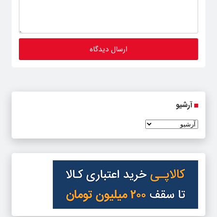
آرشیو