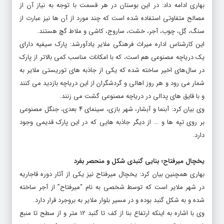
بهاری ادامه داد: در این بوستان در هر قسمت با توجه به نیاز آن از
مصالح متفاوتی استفاده شده است که چند مورد از آن ها نیز عبارت از
سنگ، گِل، چوب، آجر، خشت، ساروج، کاشی و ملاط گچ هستند.
این کارشناس اداره میراث فرهنگی ملایر یادآورشد: پارک سیفیه دارای
یک دریاچه مصنوعی هم است، که با امکانات مناسب کمی بالاتر از پارک
در سال‌های اخیر ساخته شده که یکی از جاذبه های توریستی ملایر به
شمار می رود و هر روز اهالی و گردشگران از این دریاچه بازدید می کنند
و با قایق های پدالی در دریاچه مصنوعی گشت می زنند.
وی بیان کرد: آبنما و آبشار، شهر بازی، سینمای ۴ بعدی، جنگل مصنوعی
بر روی تپه‌ ها و … از دیگر جاذبه هایی که در این پارک قدیمی وجود
دارد.
یخچال میرفتاح؛ بنایی گنبدی شکل و منحصر بفرد
بهاری همچنین بیان کرد: یخچال میرفتاح نیز یکی از آثار دوره قاجاریه
در شهر ملایر است که توسط شخصی به نام “میرفتاح” از آجر ساخته
شده و به شکل گنبد بوده و در مسیر بلوار ملایر به بروجرد قرار دارد.
وی با اشاره به اینکه ارتفاع بنا از کف تا گنبد ۱۲ متر و از سطح تا منبع