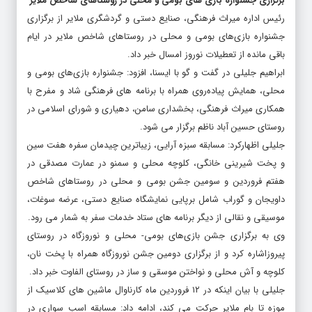
برگزاری جشنواره بازی های بومی و محلی در روستاهای شاخص ملایر
رئیس اداره میراث فرهنگی، صنایع دستی و گردشگری ملایر از برگزاری
جشنواره بازی‌های بومی و محلی در روستاهای شاخص ملایر در ایام
باقی مانده از تعطیلات نوروز امسال خبر داد.
ابراهیم جلیلی در گفت و گو با ایسنا، افزود: جشنواره بازی‌های بومی و
محلی، همایش پیاده‌روی همراه با برنامه های فرهنگی شاد و مفرح با
همکاری میراث فرهنگی، بخشداری سامن، دهیاری و شورای اسلامی در
روستای حسین آباد ناظم برگزار می شود.
جلیلی اظهارکرد: مسابقه سبزه آرایی، زیباترین چیدمان سفره هفت سین
و پخت شیرینی خانگی، کلوچه محلی و سمنو در عمارت مصدقی در
هفتم فروردین و سومین جشن بومی و محلی در روستاهای شاخص
داویجان و گوراب شامل برپایی نمایشگاه صنایع دستی، عرضه سوغات،
موسیقی و نقالی از دیگر برنامه های ستاد خدمات سفر به شمار می رود.
وی به برگزاری جشن بازی‌های بومی- محلی و نوروزگاه در روستای
پیروزاشاره کرد و از برگزاری دومین جشن نوروزگاه همراه با پخت نان،
کلوچه و آش محلی و نواختن موسقی و ساز در روستای الفاوت خبر داد.
جلیلی با بیان اینکه در ۱۲ فروردین ماه کارناوال ماشین های کلاسیک از
موزه تا بام ملایر حرکت می کند، ادامه داد: مسابقه اسب سواری در