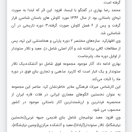
گرفته است.
محمد رضا بهاری در گفتگو با ایسنا، افزود: این اثر که ابتدا به صورت
تپه‌ای باستانی بود از سال ۱۳۴۶ مورد کاوش های باستان شناسی قرار
گرفت و پس از ۶ فصل کاوش صورت گرفته،‌۳ دوره تاریخی در آن
شناسایی شد.
وی اظهارکرد: سازه‌های مختصر ۲ دوره پارتی و هخامنشی این تپه، پس
از مطالعات کافی برداشته شد و آثار اصلی شامل دژ،‌ معبد و تالار ستوندار
از اوایل دوره ماد، ‌پابرجاست.
بهاری ‌ادامه داد: آثار موجود مجموعه فوق شامل دو آتشکده،‌یک تالار
ستوندار و یک انبار است که کاربرد مذهبی و تجاری بنای فوق در دوره
ماد را اثبات می‌کند.
این کارشناس میراث فرهنگی ملایر خاطرنشان کرد: عناصر این مجموعه
به عنوان نخستین الگوهای معماری ایرانی در فلات قاره ایران از
منحصربه فردترین و ارزشمندترین آثار باستانی موجود در کشور
محسوب می شود.
وی افزود: معبد نوشیجان شامل بنای قدیمی جبهه غربی(نخستین
نیایشگاه)، ‌تالار ستوندار(آپادانا)،معبد و آتشکده مرکزی(دومین نیایشگاه)،