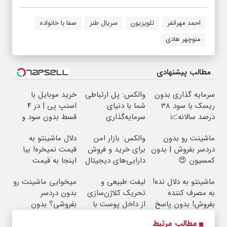
احمد مهرانفر
تلویزیون
سریال طنز
صفا با خانواده
منوچهر هادی
مطالب پیشنهادی
سرمایه گذاری بدون
والکس: پل ارتباطی
خرید موبایل با
ریسک با سود 38
شما با دنیای
اسنپ پی | در ۴
درصد سالانه📈
سرمایه‌گذاری
قسط بدون سود و
دیجیتال
کارمزد!
ماشینت رو بدون
والکس: بازار امن
دلال ماشینتو به
دردسر بفروش | بدون
برای خرید و فروش
قیمت نمیخره! بیا
کمسیون 😍
دارایی‌های دیجیتال
اینجا به قیمت
بفروش*فقط خریدار
ماشینتو به دلال نده!
لیفت طبیعی و
میخوایی ماشینت رو
واقعی*
به مصرف کننده
تحریک کلاژن‌سازی
بدون دردسر
بفروش! بدون پاسخ
از داخل پوست با
بفروشی؟ بدون
به یک تماس
24ماه ماندگاری ✅
کمیسیون
مطالب مرتبط
جوان شو