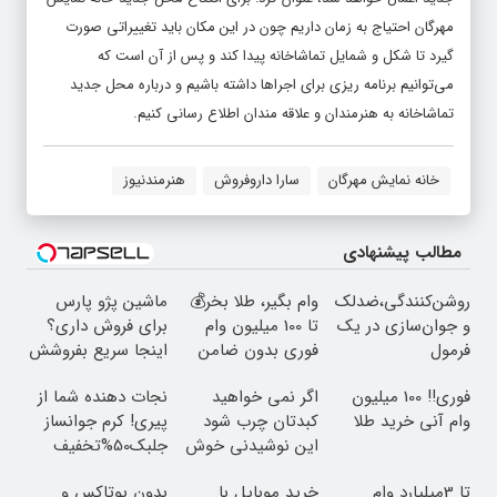
مهرگان احتیاج به زمان داریم چون در این مکان باید تغییراتی صورت
گیرد تا شکل و شمایل تماشاخانه پیدا کند و پس از آن است که
می‌توانیم برنامه ریزی برای اجراها داشته باشیم و درباره محل جدید
تماشاخانه به هنرمندان و علاقه مندان اطلاع رسانی کنیم.
خانه نمایش مهرگان
سارا داروفروش
هنرمندنیوز
مطالب پیشنهادی
روشن‌کنندگی،ضد‌لک
وام بگیر، طلا بخر💰
ماشین پژو پارس
و جوان‌سازی در یک
تا 100 میلیون وام
برای فروش داری؟
فرمول
فوری بدون ضامن
اینجا سریع بفروشش
حرفه‌ای50%تخفیف
فوری‼️ 100 میلیون
اگر نمی خواهید
نجات دهنده شما از
وام آنی خرید طلا
کبدتان چرب شود
پیری! کرم جوانساز
این نوشیدنی خوش
جلبک50%تخفیف
طعم را بنوشید
تا 3میلیارد وام
خرید موبایل با
بدون بوتاکس و