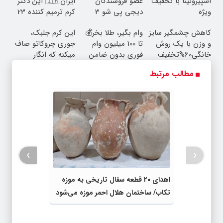
اسپیرولینا با تخفیف
عضو فروشندگان
ایران🇮🇷 این دکتر
ویژه
دیجی پی شو 3
کرم ترمیم کننده 23
میلیارد وام بگیر
روزه ساخت!
کاهش چشمگیر سایز
وام بگیر، طلا بخر💰
این کرم جلبک،
و وزن با یک روش
تا 100 میلیون وام
جوری چروکاتو صاف
خانگی60%تخفیف
فوری بدون ضامن
میکنه که انگار
بوتاکس کردی!
مطالب مرتبط
(تخفیف ویژه)
›
‹
اهدای ۲۰ قطعه سفال تاریخی به موزه
تکاب/ ساختمان هلال احمر موزه می‌شود