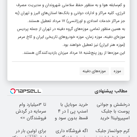
و کم‌سابقه هوا و به منظور حفظ سلامتی شهروندان و مدیریت مصرف
انرژی، کلیه مراکز و ادارات دولتی و بانک‌ها استان‌های البرز و تهران (به
جز مراکز خدمات امدادی و اورژانسی) ۱۷ مرداد تعطیل هستند.
به همین منظور تمامی موزه‌های گروه دفینه در تهران از جمله پردیس
موزه‌ای دفینه، موزه زمان، موزه خودروهای تاریخی ایران و کاخ مرمر
(موزه هنر ایران) نیز تعطیل خواهند بود.
این موزه‌ها از روز پنج‌شنبه ۱۸ مرداد میزبان بازدیدکنندگان هستند.
موزه
موزه‌های دفینه
مطالب پیشنهادی
درخشش و جوانی
خرید موبایل با
تا 3میلیارد وام
پوست با جلبک
اسنپ پی | در ۴
سرمایه در گردش
اسپیرولینا! خرید
قسط بدون سود و
فروشندگان =>
محصول با تخفیف
کارمزد!
فروشگاهت رو ثبت
کرم جوانساز جلبک
اگه فروشگاه داری
برای اولین بار در
ویژه
کن