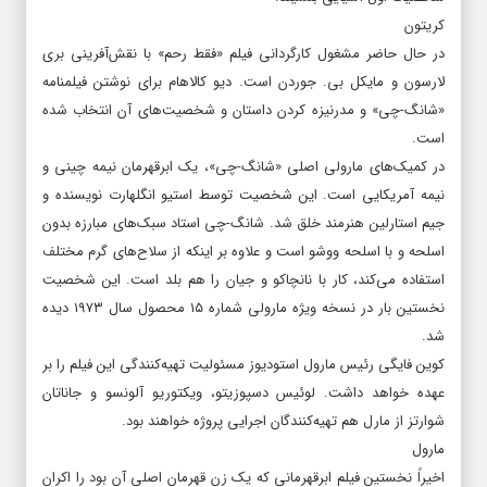
کریتون
در حال حاضر مشغول کارگردانی فیلم «فقط رحم» با نقش‌آفرینی بری
لارسون و مایکل بی. جوردن است. دیو کالاهام برای نوشتن فیلمنامه
«شانگ-چی» و مدرنیزه کردن داستان و شخصیت‌های آن انتخاب شده
است.
در کمیک‌های مارولی اصلی «شانگ-چی»، یک ابرقهرمان نیمه چینی و
نیمه آمریکایی است. این شخصیت توسط استیو انگلهارت نویسنده و
جیم استارلین هنرمند خلق شد. شانگ-چی استاد سبک‌های مبارزه بدون
اسلحه و با اسلحه ووشو است و علاوه بر اینکه از سلاح‌های گرم مختلف
استفاده می‌کند، کار با نانچاکو و جیان را هم بلد است. این شخصیت
نخستین بار در نسخه ویژه مارولی شماره ۱۵ محصول سال ۱۹۷۳ دیده
شد.
کوین فایگی رئیس مارول استودیوز مسئولیت تهیه‌کنندگی این فیلم را بر
عهده خواهد داشت. لوئیس دسپوزیتو، ویکتوریو آلونسو و جاناتان
شوارتز از مارل هم تهیه‌کنندگان اجرایی پروژه خواهند بود.
مارول
اخیراً نخستین فیلم ابرقهرمانی که یک زن قهرمان اصلی آن بود را اکران