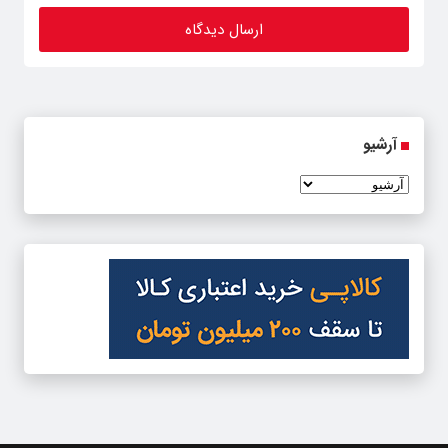
آرشیو