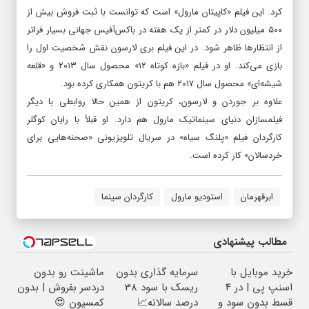
کرد. این فیلم «کاپیتان مارول» است که توانست با ثبت فروش بیش از
۵۰۰ میلیون دلار در کمتر از یک هفته در باکس‌آفیس جهانی بسیار فراتر
از انتظارها ظاهر شود. در این فیلم بری لارسون نقش شخصیت اول را
بازی می‌کند. او در فیلم «بازه کوتاه ۱۲» محصول سال ۲۰۱۳ و «قلعه
شیشه‌ای» محصول سال ۲۰۱۷ هم با کریتون همکاری کرده بود.
علاوه بر جوردن و لارسون، کریتون از همین حالا روابطی با دیگر
فیلمسازان دنیای سینماتیک مارول هم دارد. او قبلاً با رایان کوگلر
کارگردان فیلم «پلنگ سیاه» در سریال تلویزیونی «صحنه‌هایی برای
خردسالان» کار کرده است.
ابرقهرمان
استودیو مارول
کارگردان سینما
مطالب پیشنهادی
خرید موبایل با
سرمایه گذاری بدون
ماشینت رو بدون
اسنپ پی | در ۴
ریسک با سود 38
دردسر بفروش | بدون
قسط بدون سود و
درصد سالانه📈
کمسیون 😍