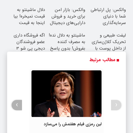
کارمزد!
والکس: پل ارتباطی
والکس: بازار امن
دلال ماشینتو به
شما با دنیای
برای خرید و فروش
قیمت نمیخره! بیا
سرمایه‌گذاری
دارایی‌های دیجیتال
اینجا به قیمت
دیجیتال
بفروش*فقط خریدار
لیفت طبیعی و
ماشینتو به دلال نده!
اگه فروشگاه داری
واقعی*
تحریک کلاژن‌سازی
به مصرف کننده
عضو فروشندگان
از داخل پوست با
بفروش! بدون پاسخ
دیجی پی شو 3
24ماه ماندگاری ✅
به یک تماس
میلیارد وام بگیر
مطالب مرتبط
جوان شو
›
‹
لین رمزی فیلم هفتمش را می‌سازد