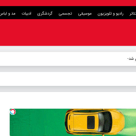
ئاتر
رادیو و تلویزیون
موسیقی
تجسمی
گردشگری
ادبیات
مد و لباس
لام شد/ پخش از امش
-