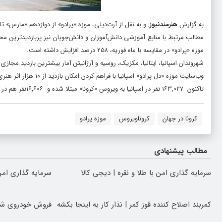
به گزارش
هنرمندنیوز
, و به نقل از آرت‌دیلی، موزه «پرادو» از دوازدهم «مارس»
مطالب مرتبط با منابع آموزشی دانش‌آموزان و دانش‌جویان نیز پربازدیدترین م
موزه «پرادو» در مقایسه با ماه فوریه، ۲۵۸ درصد افزایش داشته است.
شهروندان اسپانیا، ایتالیا، مکزیک، روسیه و آرژانیتن آمار بیشترین بازدید مجازی 
وب‌سایت موزه «دل پرادو» اسپانیا با فراهم کردن امکان بازدید از ۱۰ هزار اثر هنری بیش از ۱۸۰۰ هنرمند و امکان دسترسی به اسناد مختلف در نوع خود بی‌نظیر محسوب می‌شود.
تاکنون ۱۶۳,۰۲۷ نفر در اسپانیا به ویروس «کرونا» مبتلا شده و ۱۶,۶۰۶نفر هم در اثر ابتلا به این ویروس جان خود را از دست داده‌اند.
کرونا در جهان
کروناویروس
موزه پرادو
مطالب پیشنهادی
سرمایه گذاری امن با طلا و نقره | دیجی کالا
سرمایه گذاری امن 
کمربند اصلاح کننده قوز کمر | نذار کار به اینجا بکشه
فروش خودروی شما