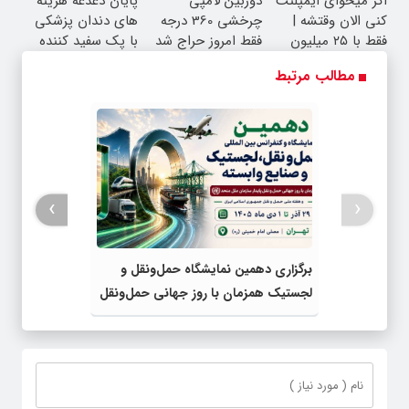
اگر میخوای ایمپلنت
دوربین لامپی
پایان دغدغه هزینه
کنی الان وقتشه |
چرخشی 360 درجه
های دندان پزشکی
فقط با ۲۵ میلیون
فقط امروز حراج شد
با پک سفید کننده
تومان!!!
🔥 پرداخت درب
خانگی
مطالب مرتبط
منزل
›
‹
برگزاری دهمین نمایشگاه حمل‌ونقل و
لجستیک همزمان با روز جهانی حمل‌ونقل
پایدار سازمان ملل متحد