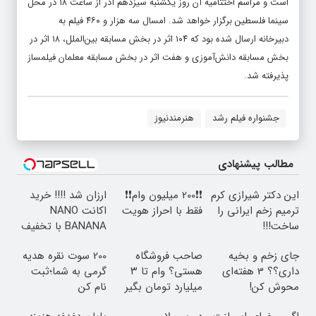
است و مراسم اختتامیه آن روز یکشنبه سیزدهم آذر از ساعت ۱۸ در محل
سینما فلسطین برگزار خواهد شد. امسال سه هزار و ۴۶۰ فیلم به
دبیرخانه ارسال شده بود که ۱۰۴ اثر در بخش مسابقه بین‌الملل، ۱۸ اثر در
بخش مسابقه دانش‌آموزی و هفت اثر در بخش مسابقه معلمان فیلمساز
پذیرفته شد.
جشنواره فیلم رشد
هنرمندنیوز
مطالب پیشنهادی
این دکتر شیرازی کرم
❗❗200 میلیون وام❗❗
ارزان شد !!!! خرید
ترمیم زخم ایرانی را
فقط با احراز هویت
اکانت NANO
ساخت!!!
BANANA با تخفیف
ویژه
جای زخم و بخیه
صاحب فروشگاه
200 سوت نقره هدیه
داری؟؟ 3 هفته‌ای
هستی؟ وام تا ۳
گرمی به شما؛ثبت
محوش کن!
میلیارد تومان بگیر
نام کن