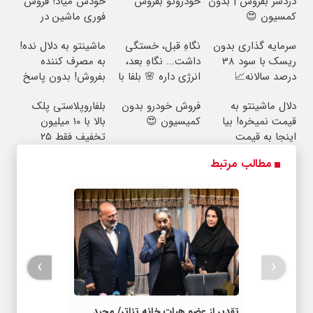
دردسر بفروش | بدون
خودروتو بفروش
خودش میاد! فروش
کمسیون 😍
فوری ماشین در
همراه مکانیک
سرمایه گذاری بدون
نگاهِ قبل، خستگی
ماشینتو به دلال نده!
ریسک با سود 38
داشت... نگاهِ بعد،
به مصرف کننده
درصد سالانه📈
انرژی داره 🌸 بلفا با
بفروش! بدون پاسخ
25% تخفیف
به یک تماس
دلال ماشینتو به
فروش خودرو بدون
بلفاروپلاستی پلک
قیمت نمیخره! بیا
کمیسیون 😍
بالا با ۱۰ میلیون
اینجا به قیمت
تخفیف فقط ۲۵
بفروش*فقط خریدار
میلیون ✅
مطالب مرتبط
واقعی*
›
‹
تقدیر از عضو هیات خانه تئاتر/ مجید