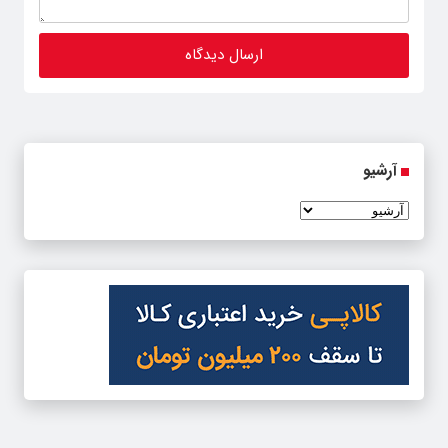
آرشیو