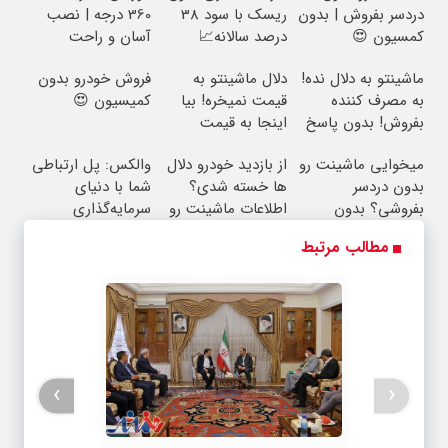
دردسر بفروش | بدون
ریسک با سود 38
360 درجه | نصب
کمسیون 😍
درصد سالانه📈
آسان و راحت
ماشینتو به دلال نده!
دلال ماشینتو به
فروش خودرو بدون
به مصرف کننده
قیمت نمیخره! بیا
کمیسیون 😍
بفروش! بدون پاسخ
اینجا به قیمت
به یک تماس
بفروش*فقط خریدار
میخوایی ماشینت رو
از بازدید خودرو دلال
والکس: پل ارتباطی
واقعی*
بدون دردسر
ها خسته شدی؟
شما با دنیای
بفروشی؟ بدون
اطلاعات ماشینت رو
سرمایه‌گذاری
کمیسیون
اینجا ثبت کن
دیجیتال
مطالب مرتبط
›
‹