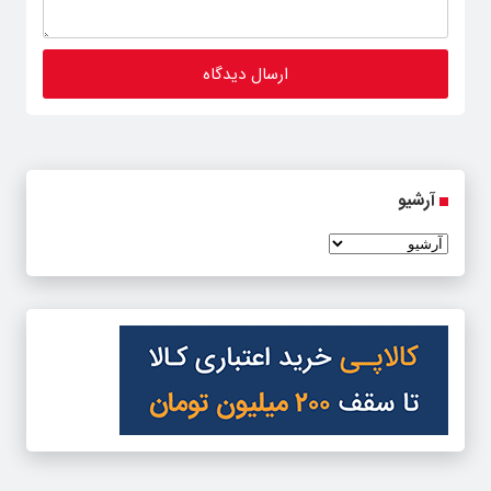
آرشیو