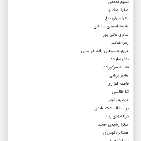
نسیم فدعمی
صغرا اصلانلو
زهرا جهان تیغ
عاطفه اسعدی سامانی
صغری عالی پور
زهرا غلامی
مریم حسینعلی زاده خراسانی
ندا رضازاده
فاطمه سرکوزاده
هاجر قربانی
فاطمه اعزازی
ثنا طالشی
مرضیه رنجبر
پریسا السادات عابدی
درنا ایزدی پناه
میترا رشیدی حمید
همتا رادگودرزی
نادیا شاهرخی