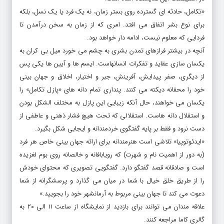
برای نوع بشر اتفاق می افتد. امری که از زمان به سخن درآمدن تا
فردایی که معلوم نیست، ادامه دار خواهد بود.
آنچه در بیشتر فرازهای تمدن بشری به چشم می خورد میل بی کران به
یکسان سازی عقاید و تفکرات انسانهاست. ایسم ها و آیین ها یکی پس
از دیگری، صفر پیدایش، آفرینش، جبر و اختیار، اخلاق و جهان بینی
خود را محقانه دیکته می کنند. پنداری تمام دانه های «پازل تکامل» را
یکسان می خواهند، حال آنکه زیبایی این پازل به مختلف الشکل بودن
و استقلال دانه هاست. استقلالی که تحت هیچ فشار ذهنی و عاطفی از
دست نرود و فقط بر پایه گفتگوی خردمندانه و ایجابی شکل بگیرد.
«ایدئوتوپیا» تلاشی است هنرمندانه برای ارائه جهان بینی خاص هر فرد
(به دور از اهمیت نام و شهرت) که رویابافانه و خالصانه روی بوم لغزیده
است و صادقانه قصد گفتگو دارد. گفتگویی تصویری که محتوای خودش
را از طریق خلق خیال با شما در میان می گذارد و پرسشگرانه از شما
دعوت می کند تا جهان بینی مربوط به آرمانشهر خود را بجویید.»
علاقه مندان می توانند برای بازدید از نمایشگاه از ساعت ۱۱ الی ۲۰ به
گالری کاما مراجعه کنند.
گالری کاما در تهران، خیابان پاسداران، خیابان گلستان دهم، پلاک ۴۴،