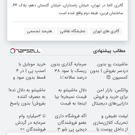
ساختمان فرین، طبقه دوم واقع شده است.
گالری های تهران
نمایشگاه نقاشی
هنرمند تجسمی
مطالب پیشنهادی
ماشینت رو بدون
سرمایه گذاری بدون
خرید موبایل با
دردسر بفروش | بدون
ریسک با سود 38
اسنپ پی | در ۴
کمسیون 😍
درصد سالانه📈
قسط بدون سود و
کارمزد!
والکس: بازار امن
دلال ماشینتو به
ماشینتو به دلال نده!
برای خرید و فروش
قیمت نمیخره! بیا
به مصرف کننده
دارایی‌های دیجیتال
اینجا به قیمت
بفروش! بدون پاسخ
بفروش*فقط خریدار
به یک تماس
لیفت طبیعی و
اگه فروشگاه داری
تا 3میلیارد وام
واقعی*
تحریک کلاژن‌سازی
عضو فروشندگان
سرمایه در گردش
از داخل پوست با
دیجی پی شو 3
فروشندگان =>
24ماه ماندگاری ✅
میلیارد وام بگیر
فروشگاهت رو ثبت
مطالب مرتبط
جوان شو
کن