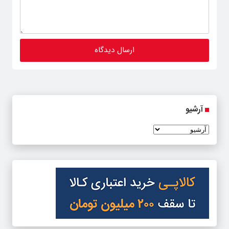
آرشیو