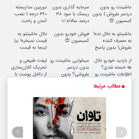
ماشینت رو بدون
سرمایه گذاری بدون
دوربین مداربسته
دردسر بفروش | بدون
ریسک با سود 38
360 درجه | نصب
کمسیون 😍
درصد سالانه📈
آسان و راحت
ماشینتو به دلال نده!
فروش خودرو بدون
دلال ماشینتو به
به مصرف کننده
کمیسیون 😍
قیمت نمیخره! بیا
بفروش! بدون پاسخ
اینجا به قیمت
به یک تماس
بفروش*فقط خریدار
از بازدید خودرو دلال
میخوایی ماشینت رو
لیفت طبیعی و
واقعی*
ها خسته شدی؟
بدون دردسر
تحریک کلاژن‌سازی
اطلاعات ماشینت رو
بفروشی؟ بدون
از داخل پوست با
اینجا ثبت کن
کمیسیون
24ماه ماندگاری ✅
مطالب مرتبط
جوان شو
›
‹