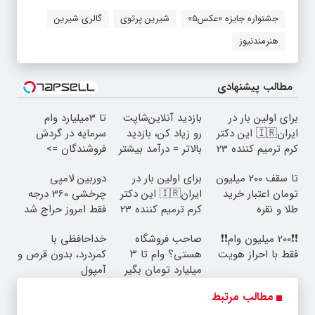
جشنواره جایزه «عکس۵»
شیرین پرتوی
گالری شیرین
هنرمندنیوز
مطالب پیشنهادی
برای اولین بار در
بازدید آنلاین‌شاپت
تا 3میلیارد وام
ایران🇮🇷 این دکتر
رو زیاد کن، بازدید
سرمایه در گردش
کرم ترمیم کننده 23
بالاتر = درآمد بیشتر
فروشندگان =>
روزه ساخت!
فروشگاهت رو ثبت
تا سقف 2۰۰ میلیون
برای اولین بار در
دوربین لامپی
کن
تومان اعتبار خرید
ایران🇮🇷 این دکتر
چرخشی 360 درجه
طلا و نقره
کرم ترمیم کننده 23
فقط امروز حراج شد
روزه ساخت!
🔥 پرداخت درب
❗❗200 میلیون وام❗❗
صاحب فروشگاه
خداحافظی با
منزل
فقط با احراز هویت
هستی؟ وام تا ۳
کمردرد، بدون قرص و
میلیارد تومان بگیر
آمپول
مطالب مرتبط