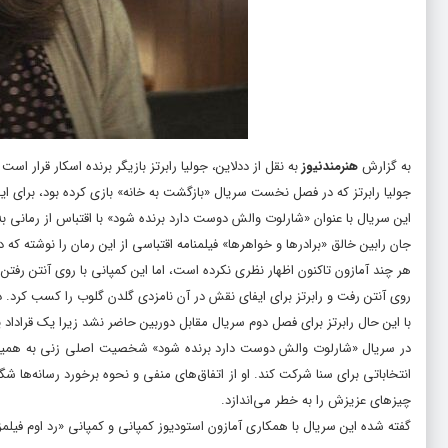
به گزارش
هنرمندنیوز
به نقل از ددلاین، جولیا رابرتز بازیگر برنده اسکار قرار اس
جولیا رابرتز که در فصل نخست سریال «بازگشت به خانه» بازی کرده بود، برای ای
این سریال با عنوان «شارلوت والش دوست دارد برنده شود» با اقتباس از رمانی ب
جان رابین خالق «برادرها و خواهرها» فیلمنامه اقتباسی از این رمان را نوشته که در
روی آنتن رفت و رابرتز برای ایفای نقش در آن نامزدی گلدن گلوب را کسب کرد. 
با این حال رابرتز برای فصل دوم سریال مقابل دوربین حاضر نشد زیرا یک قراداد ی
در سریال «شارلوت والش دوست دارد برنده شود» شخصیت اصلی زنی به همین نا
انتخاباتی برای سنا شرکت کند. او از اتفاق‌های منفی و نحوه برخورد رسانه‌ها شگ
چیزهای عزیزش را به خطر می‌اندازد.
گفته شده این سریال با همکاری آمازون استودیوز کمپانی و کمپانی «رد اوم فیلم