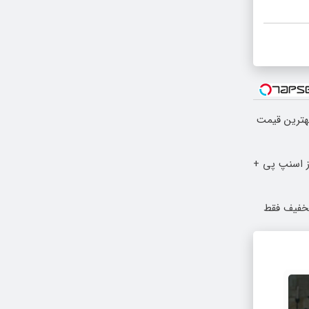
بهترین قیمت
مان رو با 4 قسط از اسنپ پی +
 با ۱۰ میلیون تخفیف فقط