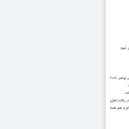
ق شود.
هر چند آمازون تاکنون اظهار نظری نکرده است، اما این کمپانی با روی آنتن رفتن فصل نخست «به خانه برگشتن» سفارش قسمت دوم آن را هم داده است. این سریال در نوامبر ۲۰۱۸
.
ند.
 رقابت‌های
 او و هم همه