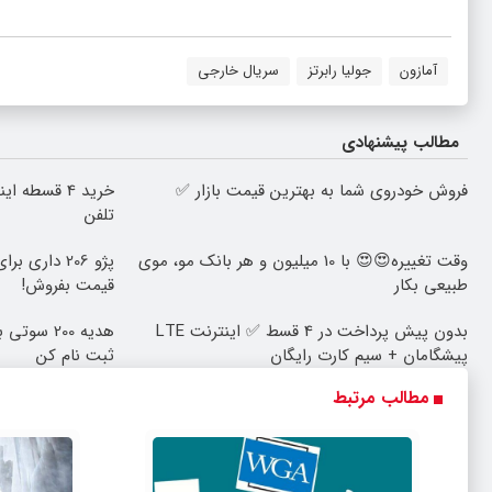
آمازون
جولیا رابرتز
سریال خارجی
مطالب پیشنهادی
فروش خودروی شما به بهترین قیمت بازار ✅
خرید 4 قسطه
تلفن
وقت تغییره😍😍 با 10 میلیون و هر بانک مو، موی
پژو 206 داری
طبیعی بکار
قیمت بفروش!
بدون پیش پرداخت در 4 قسط ✅ اینترنت LTE
هدیه 200 س
پیشگامان + سیم کارت رایگان
ثبت نام کن
مطالب مرتبط