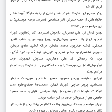
با حضور جمعی از هنرمندان و مردم علاقه‌مند با تلاوت آیاتی از قرآن
کریم آغاز شد.
پیکر مرحوم این هنرمند هم در همان دقایق اولیه به جایگاه آورده شد و
خانواده‌اش از جمله پسرش نادر مشایخی (هنرمند عرصه موسیقی) در
این مراسم حضور داشتند.
بهمن فرمان آرا، علی نصیریان، داریوش اسدزاده، اکبر زنجانپور، شهرام
کرمی، ایرج راد، حسن پورشیرازی، پرویز پورحسینی، قطب الدین
صادقی، فرشته طائرپور، محمد ساربان، فرزانه کابلی، هادی مرزبان،
منوچهر شاهسواری، مهدی شفیعی، داریوش فرهنگ، جمشید گرگین،
عزت الله رمضانی فر، علی دهکردی، سیاوش تهمورث، فریبا
کوثری،ابوالفضل پورعرب،ستاره و لاله اسکندری و… از هنرمندان حاضر در
مراسم بودند.
فریدون نماینده رییس جمهور، حسین انتظامی سرپرست سازمان
سینمایی، پرویز حناچی شهردار تهران، محمدرضا جعفری‌جلوه مدیر
شبکه ۲، علیرضا تابش مدیرعامل بنیاد سینمایی فارابی، احمد مسجد
جامعی هم از مسوولان حاضر در این مراسم بودند.
اجرای مراسم را برخلاف پیش‌بینی‌ها که انتظار می‌رفت یکی از هنرمندان
تئاتر و سینما برعهده بگیرد، عباس سجادی برعهده داشت.