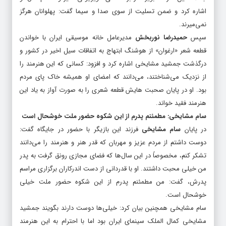
اشاره کرد و ضمن تسلیت از سوی صدا و سیما گفت: پهلوانان هرگز
نمی‌میرند.
سپس
حمیدرضا نوربخش
مدیرعامل خانه موسیقی ایران با خواندن
قطعه شعر «ارغوان» از هوشنگ ابتهاج به اتفاقات سیل اخیر در کشور و
درگذشت جمشید مشایخی اشاره کرد و افزود: کسانی که این هنرمند را
از نزدیک می‌شناختند، می‌دانند که امضای او همیشه خاک پای مردم
بود. او در پایان صحبت هایش قطعه شعری را به صورت آواز به یاد این
هنرمند فقید خواند.
سام مشایخی: مطمئنم پدرم از این شکوه حضور ملت خوشحال است
در پایان
سام مشایخی
فرزند این بازیگر با حضور در جایگاه گفت:
دوست داشتم از مردم عزیز و مهربان که قدر هنر و هنرمند را می‌دانند
تشکر کنم، مخصوصاً در این سال‌ها که فضای مجازی رونق گرفت به پدر
من خیلی محبت داشتند. او با قدردانی از دست اندرکاران برگزاری مراسم
پدرش، گفت: من مطمئنم پدرم از این شکوه حضور ملت خیلی
خوشحال است.
سام مشایخی همچنین بیان کرد: خیلی‌ها دوست دارند بگویند جمشید
مشایخی کمال الملک سینمای ایران بود اما با احترام به این هنرمند