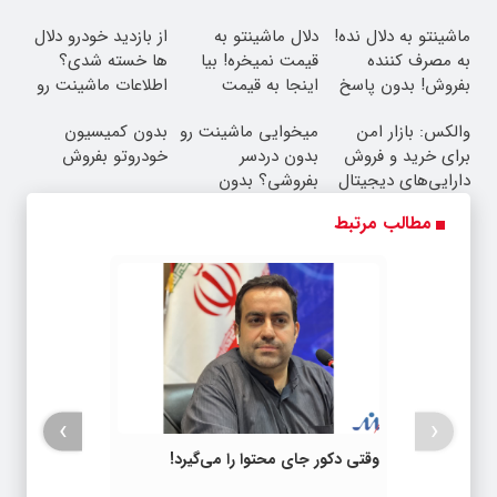
ماشینتو به دلال نده!
دلال ماشینتو به
از بازدید خودرو دلال
به مصرف کننده
قیمت نمیخره! بیا
ها خسته شدی؟
بفروش! بدون پاسخ
اینجا به قیمت
اطلاعات ماشینت رو
به یک تماس
بفروش*فقط خریدار
اینجا ثبت کن
والکس: بازار امن
میخوایی ماشینت رو
بدون کمیسیون
واقعی*
برای خرید و فروش
بدون دردسر
خودروتو بفروش
دارایی‌های دیجیتال
بفروشی؟ بدون
کمیسیون
مطالب مرتبط
›
‹
وقتی دکور جای محتوا را می‌گیرد!