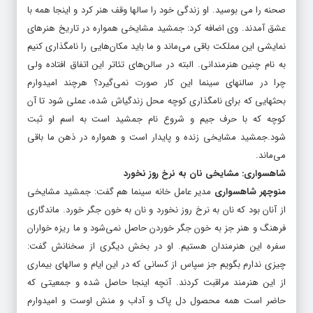
صحنه را می بوسید. او زندگی خود را سالها وقف هنر کرد و اینجا همه با
عشق آمدند. وی اضافه کرد: جمشید مشایخی همواره در تاریخ هنرهای
نمایشی این مملکت باقی می‌ماند و ما باید مکان‌هایی را نامگذاری کنیم
به نام چنین هنرمندانی. البته در سالن‌های تئاتر این اتفاق افتاده ولی
چرا در سالنهای سینما این کار صورت نمی‌گیرد؟ هرچند امیدوارم
بحثهایی که برای نامگذاری کوچه محل زندگیاش شده، عملی شود تا آن
کوچه که با حرف جیم و شروع نام جمشید است به اسم او ثبت
شود.جمشید مشایخی زنده و پایدار است و همواره در ذهن ما باقی
می‌ماند.
شاهسواری: مشایخی نان به نرخ روز نخورد
منوچهر شاهسواری
مدیر عامل خانه سینما هم گفت: جمشید مشایخی
از آنان بود که نان به نرخ روز نخورد و نان به خون جگر خورد. ماندگاری
فرهنگ و هنر جز به خون جگر خوردن حاصل نمی‌شود و ما ریزه خواران
سفره این هنرمندان هستیم. او در بخش دیگری از سخنانش گفت:
چیزی ندارم بگویم جز سپاس از کسانی که در این ایام و سالهای بیماری
از این هنرمند مراقبت کردند. آنچه اینجا حاصل شده و جمعیتی که
حاضر است همه محصول دل پاک و آداب و منش اوست و امیدوارم