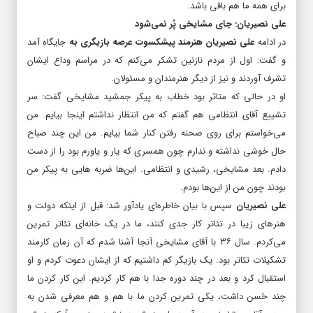
برای همه ما هم باقی باشد.‌
علی نصیریان: جای مشایخی پُر نمی‌شود
در ادامه
علی نصیریان هنرمند پیشکسوت عرصه بازیگری به
جایگاه آمد
و گفت: اول از مردم نازنین تشکر می‌کنم که در مراسم وداع ایشان
تشرف آوردند و نیز از دیگر هنرمندان و مسئولان.
او در حالی که متاثر بود خطاب به پیکر جمشید مشایخی گفت: سر
تشییع آقای انتظامی هم گفتم که من انتظار نداشتم اینجا بیایم. من
می‌خواستم برای روی صحنه رفتن کنار شما بیایم. من این چند صباح
حال خوشی نداشته و ندارم چون همسری که یار و یاورم بود را از دست
دادم. بعد مشایخی، رشیدی و انتظامی. این‌ها ضربه هایی به پیکر من
بودند چون من از این‌ها بودم.
علی نصیریان
سپس با بیان خاطره‌ای یادآور شد: قبل از اینکه دولت و
هنرهای زیبا در تئاتر کار جدی کنند، ما در یک خانه‌ای تئاتر تمرین
می‌کردم. سال ۳۶ با آقای مشایخی آنجا آشنا شدم که آن زمان کارمند
تشکیلات تئاتر بود. یک بازیگر کم داشتیم که از ایشان دعوت کردم و او
استقبال کرد و بعد در چند دوره جدا با هم کار کردیم. این کار کردن ما
چند حُسن داشت، یکی تمرین کردن ما با هم و هم معرفی شدن به