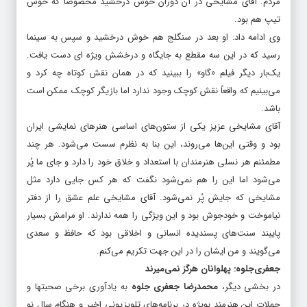
مردم. آقای مشایخی در آن دوران خوش درخشید مخصوصاً که خوش
تیپ هم بود.
وی ادامه داد: او بعد در سنگلج هم خوش درخشید و سپس به سینما
رسید که در این سه مقطع به جایگاه و درخشش ویژه ای دست یافت.
یک‌بار دیگر فیلم «گاو» را ببینید که در همان نقش کوتاه چه کرد و
می‌بینیم که واقعاً نقش کوچک وجود ندارد اما بازیگر کوچک ممکن است
باشد.
آقای مشایخی عزیز یکی از ستون‌های اساسی هنرهای نمایشی ایران
بود و وقتی این‌ها می‌روند، این بنا به نظرم سست می‌شود. هر چند
مطمئنم هر نسلی هنرمندان با استعداد و خلاق خود را دارد و جای ما پُر
می‌شود اما این را هم نمی‌شود نگفت که هر کس جایی دارد مثل
مشایخی که جایش پُر نمی‌شود. آقای مشایخی علم عشق را از دفتر
نیاموخت و خودجوش بود و این ویژگی را همه ندارند. او مرامش بسیار
پایبند سنت‌های پسندیده انسانی و اخلاقی بود که حافظ و سعدی
می‌گویند و من ایشان را در این جهت تکریم می‌کنم.‌
جعفری‌جلوه: پهلوانان هرگز نمی‌میرند
در بخشی دیگر،
محمدرضا جعفری جلوه
به یادآوری برخی صحبتها و
جملات این هنرمند بویژه در برنامه‌های تلویزیونی اخیر و هنگام سال نو