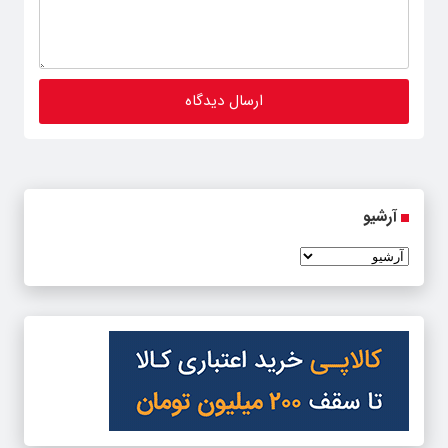
آرشیو