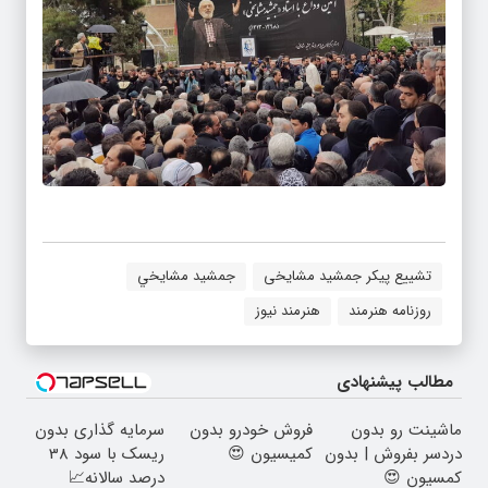
تشییع پیکر جمشید مشایخی
جمشيد مشايخي
روزنامه هنرمند
هنرمند نیوز
مطالب پیشنهادی
ماشینت رو بدون
فروش خودرو بدون
سرمایه گذاری بدون
دردسر بفروش | بدون
کمیسیون 😍
ریسک با سود 38
کمسیون 😍
درصد سالانه📈