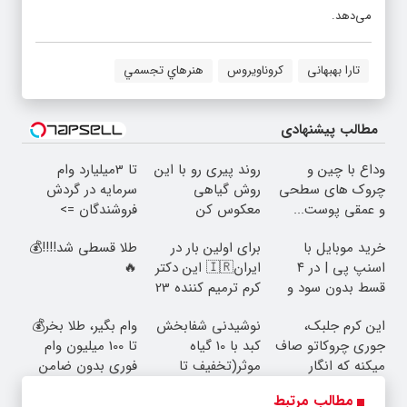
می‌دهد.
تارا بهبهانی
کروناویروس
هنرهاي تجسمي
مطالب پیشنهادی
وداع با چین و
روند پیری رو با این
تا 3میلیارد وام
چروک های سطحی
روش گیاهی
سرمایه در گردش
و عمقی پوست...
معکوس کن
فروشندگان =>
فروشگاهت رو ثبت
خرید موبایل با
برای اولین بار در
طلا قسطی شد!!!!💰
کن
اسنپ پی | در ۴
ایران🇮🇷 این دکتر
🔥
قسط بدون سود و
کرم ترمیم کننده 23
کارمزد!
روزه ساخت!
این کرم جلبک،
نوشیدنی شفابخش
وام بگیر، طلا بخر💰
جوری چروکاتو صاف
کبد با 10 گیاه
تا 100 میلیون وام
میکنه که انگار
موثر(تخفیف تا
فوری بدون ضامن
بوتاکس کردی!
امشب)
مطالب مرتبط
(تخفیف ویژه)