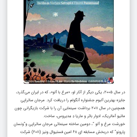
در سال ۲۰۰۵، یکی دیگر از آثار او، «مرغ با آلو»، که در ایران می‌گذرد،
جایزه بهترین آلبوم جشنواره آنگولم را دریافت کرد. مرجان ساتراپی
همچنین در سال ۲۰۱۱ برداشت سینمایی آن را با شرکت بازیگرانی چون
ماتیو آمالریک، ادوار بائر و ماریا دِ مِدیروس، ساخت.
خورشت مرغ و آلو “، دومین ساخته سینمائی مرجان ساتراپی و”ونسان
پارونو” که دربخش مسابقه ای ۶۸ امین فستیوال ونیز (۲۰۱۱) شرکت