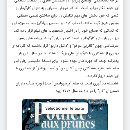
گر چه کارکشتگی “ونسان پارونو” در انیمیشن سازی در کیفیت تکنیکی
این فیلم انکار ناپذیر است، اما کار مرجان ساتراپی به عنوان کارگردان و
کسی که خود بخش های مهم کتابش را، برای ساختن فیلمی منطقی
وبدون هیچ گونه سکته، انتخاب کرد نیز تحسین برانگیز بود. به ویژه این
که کسانی که صدای خود را در اختیار شخصیت های فیلم قرار داده اند،
نیز می بایستی کارگردانی شوند که در میان آنها هنرپیشه های بسیار
سرشناسی چون “کاترین دو نو” و “دانیل داریو” قرار داشتند که کارنامه ی
پرباری از همکاری با کارگردان های بزرگ داشتند. با این حال، این بار،
پذیرفته بودند که چهره شان دیده نشود. برای نسخۀ انگلیسی زبان این
فیلم هم، هنرپیشه گانی چون “شان پن” و “جینا رولندز” از همکاری با
این فیلم دریغ نکردند.
شایسته یاد آوری است که فیلم “پرسپولیس” جایزۀ ویژۀ هیأت داوران
فستیوال “کن” را در ماه مه سال ۲۰۰۷ ربود.