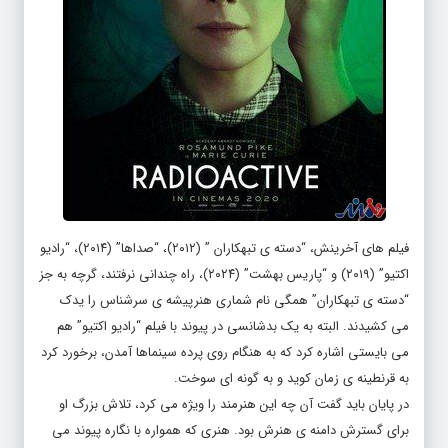
فیلم های آخرینش، “دسته ی تبهکاران ” (۲۰۱۲)، “صداها” (۲۰۱۴)، “رادیو
اکتیو” (۲۰۱۹) و “پاریس بهشت” (۲۰۲۴)، راه چندانی نرفتند، گرچه به جز
“دسته ی تبهکاران” همگی نام شماری هنرپیشه ی سرشناس را یدک
می کشیدند. البته به یک بدشانسی در پیوند با فیلم “رادیو اکتیو” هم
می بایستی اشاره کرد که به هنگام روی پرده سینماها آمدن، برخورد کرد
به قرنطینه ی زمان کوید و به گونه ای سوخت.
در پایان باید گفت آن چه این هنرمند را ویژه می کرد، تلاش بزرگ او
برای گسترش دامنه ی هنرش بود. هنری که همواره با نگاره پیوند می