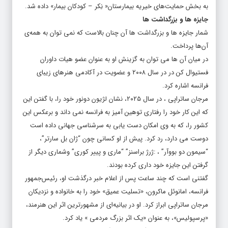
به بخش حمایت‌های خیریه بیمارستان« نِکر – کودکان بیمار» داده شد.
جایزه ها و بزرگداشت ها
شمار جایزه ها و بزرگداشت ها آن چنان بالاست که نمی توان به همه‌ی
آن‌ها پرداخت.
در میان آن ها می توان به گزینش او به عنوان عضو هیات داوران
فستیوال کن در در سال ۲۰۰۸ و عضویت در آکادمی هنرهای زیبای
فرانسه اشاره کرد.
مرجان ساتراپی ، در سال ۲۰۲۵، نشان لژیون دونور خود را، با گفتن این
که این کار خود را رفتاری توهین آمیز به فرانسه نمی داند و برعکس این
کشور را، که به وی امکان دست یابی به سرشناسی جهانی داده است
دوست می دارد، رد کرد. پیش از او کسانی چون “ژان بل سارتر”،
“سیمون دو بووآر” ، :ژرژ براسنز” “ماری و پییر کوری” وشماری دیگر از
گرفتن این جایزه خود داری کرده بودند.
گفتنی است که چند ساعت پس از اعلام خبر درگذشت او، رئیس‌جمهور
فرانسه، امانوئل ماکرون، «تسلیت عمیق» خود را به خانواده و نزدیکان
مرجان ساتراپی ابراز کرد. او در بیانیه‌ای از مشهورترین اثر این هنرمند،
«پرسپولیس»، به عنوان «یک اثر بزرگ مردمی » یاد کرد.