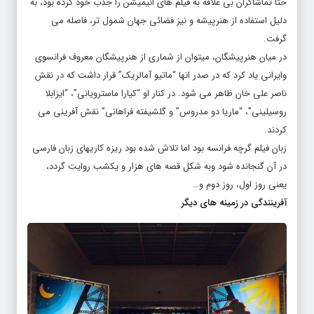
حتا تماشاگران بی علاقه به فیلم های انیمیشن را جذب خود کرده بود، به
دلیل استفاده از هنرپیشه و نیز فضائی جهان شمول تر، فاصله می
گرفت.
در میان هنرپیشگان، میتوان از شماری از هنرپیشگان معروف فرانسوی
وایرانی یاد کرد که در صدر انها “ماتیو آمالریک” قرار داشت که در نقش
ناصر علی خان ظاهر می شود. در کنار او “کیارا ماسترویانی”، “ایزابلا
روسیلینی”، “ماریا دو مدروس” و گلشیفته فراهانی” نقش آفرینی می
کردند.
زبان فیلم گرچه فرانسه بود اما تلاش شده بود ریزه کاریهای زبان فارسی
در آن گنجانده شود وبه شکل قصه های هزار و یکشب روایت گردد،
یعنی روز اول، روز دوم و…
آفرینندگی در زمینه های دیگر