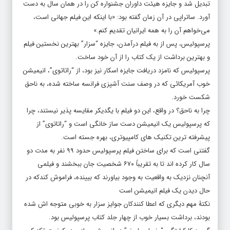
تبدیل شد و جایزه هیئت داوران جشنواره کن را در همان سال به دست
آورد. ساتراپی در آن زمان گفته بود: «با اینکه این فیلم جهانی است،
می‌خواهم آن را به همه ایرانیان تقدیم کنم.»
پرسپولیس، پس از به فیلم درآمدن، جایزه “سزار” بهترین نخستین فیلم
و بهترین برداشت از یک کتاب را از آن خود ساخت.
پرسپولیس که نامزد دریافت جایزه اسکار نیز بود، از “راتاتوی”، انیمیشن
خوب آمریکائی که در وصف سنت آشپزی فرانسه ساخته شده، به ناحق
شکست خورد.
چرا به ناحق؟ در واقع، این دو فیلم با یگدیکر مقایسه پذیر نیستند، چرا
که پرسپولیس یک انیمیشن دست ساز خانگی است و “راتاتوی” از
پیشرفته ترین تکنیک های کامپیوتری، بهره جسته است.
گفتنی است که برای ساختن فیلم پرسپولیس حدود ۹۹ نفر به مدت دو
سال کار کرده اند تا به تقریباً ۶۷۰ شخصیت جان ببخشند و فیلمی
آنچنان نزدیک به واقعیت به وجود بیاورند که بیینده، فراموش کندکه در
حال دیدن یک فیلم انیمیشن است
نکتۀ مهم دیگری که اعطا کنندکان جوایز سزار به خوبی متوجه اش شده
بودند، برداشت بسیار خوب از چهار جلد کتاب پرسپولیس بود.