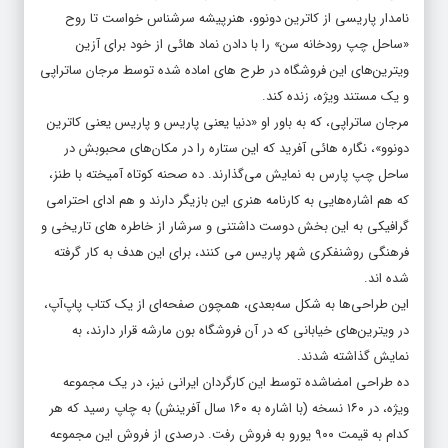
نامدار پاریسی از کاترین دونوو، هنرپیشه سرشناس خواست تا روح
«ساحل چپ رودخانه سن» را با دادن نماد هائی از خود برای آزین
ویترین‌های این فروشگاه در طرح های اماده شده توسط مرجان ساتراپی
و یک مستند ویژه، زنده کند.
مرجان ساتراپی، که به باور او «دنیا یعنی پاریس و پاریس یعنی کاترین
دونوو»، نگاره هائی آفرید که این ستاره را در مکان‌های محبوبش در
ساحل چپ پارس به نمایش می‌گذارند. ده صحنه کوتاه آمیخته با طنز،
که هم اشاره‌هایی به کارنامه هنری این بازیگر دارند و هم ادای احترامی
گرافیکی به این بخش دوست داشتنی و سرشار از خاطره های تاریخی و
فرهنگی روشنفکری شهر پاریس می کنند، برای این هدف به کار گرفته
شده اند.
این طراحی‌ها به‌ شکل سه‌بعدی، همچون صفحه‌ای از یک کتاب پاپ‌آپ،
در ویترین‌های خیابانی که در آن فروشگاه بون مارشه قرار دارند، به
نمایش گذاشته شدند.
ده طراحی امضاشده توسط این کارگردان ایرانی نیز، در یک مجموعه
ویژه، در ۱۶۰ نسخه (با اشاره به ۱۶۰ سال آفرینش) به چاپ رسید که هر
کدام به قیمت ۹۰۰ یورو به فروش رفت. درصدی از فروش این مجموعه