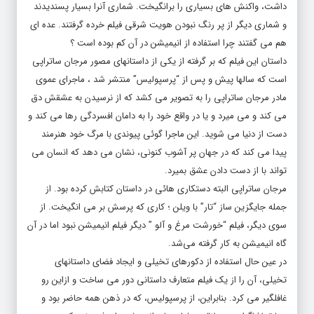
داشت، واکنش های بسیاری را برانگیخت. شماری آنرا بسیار پسندیدند
و شماری دیگر از پر رنگ نبودن هویت شرقی فیلم خرده گرفتند. عده ای
هم می گفتند چرا استفاده از انیمیشن در آن کم بوده است ؟
داستان این فیلم که بر گرفته از یکی از داستانهای مصور مرجان ساتراپی
است که سالها پیش و پس از “پرسپولیس” منتشر شد ، ماجرای عموی
مادر مرجان ساتراپی را به تصویر می کشد که از نرسیدن به عشقش دق
می کند و می میرد و یا در واقع خود را به دامان افسردگی رها می کند و
دست از دنیا می شوید. این ماجرا گوئی پیوندی با مرگ خود هنرمند
پیدا می کند که در جهان پر آشوب کنونی، نشان می دهد که انسان می
تواند با از دست دادن عشق بمیرد.
مرجان ساتراپی البته دستکاری هائی در داستان کتابش کرده بود. از
جمله جایگزین ساز “تار” با ویلن ؛ کاری که پرسش بر می انگیخت. از
سوی دیگر، فیلم “خورشت مرغ و آلو ” دیگر فیلم انیمیشن نبود اما در آن
گاه انیمیشن به کار گرفته می‌شد.
در عین حال استفاده از دکورهای تخیلی و ایجاد فضای داستانهای
تخیلی، آن را از یک فیلم متعارف داستانی دور می ساخت و ازاین رو
غافلگیر می کرد. بنابراین، از پرسپولیس، که در ذهن همه حاضر بود و