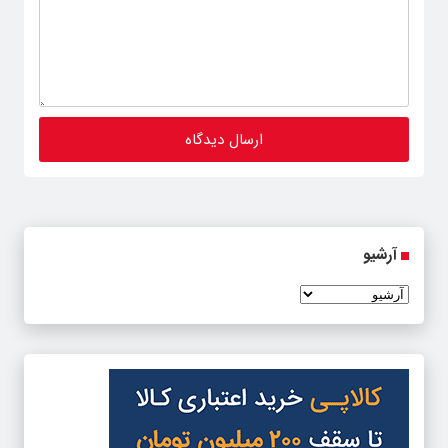
آرشیو