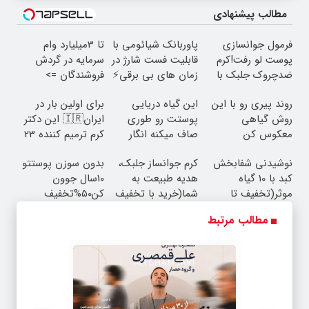
مطالب پیشنهادی
فرمول جوانسازی
پاوربانک شیائومی با
تا 3میلیارد وام
پوست لو رفت!کرم
قابلیت فست شارژ در
سرمایه در گردش
ضدچروک جلبک با
زمان های بی برقی⚡
فروشندگان =>
تخفیف
فروشگاهت رو ثبت
روند پیری رو با این
این گیاه دریایی
برای اولین بار در
کن
روش گیاهی
پوستت رو طوری
ایران🇮🇷 این دکتر
معکوس کن
صاف میکنه انگار
کرم ترمیم کننده 23
20سال جوون شدی
روزه ساخت!
نوشیدنی شفابخش
کرم جوانساز جلبک،
بدون سوزن پوستتو
🔥
کبد با 10 گیاه
هدیه طبیعت به
10سال جوون
موثر(تخفیف تا
شما(خرید با تخفیف
کن50%تخفیف
امشب)
ویژه)
پاییزی
مطالب مرتبط