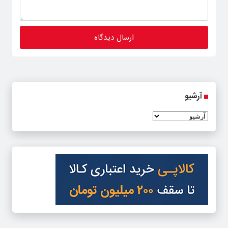
آرشیو