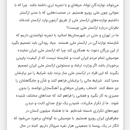
می‌تواند نوازندگان توانا، حرفه‌ای و با تجربه تری داشته باشد. چرا که با
عنوانی چون ملی روبرو هستیم. در صحبت‌هایی که با مدیر ارکستر
داشتیم نوازنده‌های ارکستر ملی از طریق آزمون وارد ارکستر شده‌اند.
نظرتان درباره ارکستر ملی چیست؟
ما در تهران و حتی در شهرستان‌ها اساتید با تجربه توانمندی داریم که
شایسته نوازندگی در ارکستر ملی هستند. بنیاد رودکی باید تصمیم بگیرد
از این بزرگان دعوت به همکاری کند چرا که ارکستر ملی ایران نماینده
موسیقی تمام مردم ایران است و شایسته نیست که از کیفیت پایینی
برخوردار باشد.اگر وزارت ارشاد و مسئولین ارکستر ملی ایران تصمیم
بگیرند که این افراد در ارکستر ملی ساز بزنند باید شرایط را نیز برایشان
محیا کنند. شرایط مالی را برایشان فراهم کنند و شأن و جایگاهشان را
نیز حفظ کنند. انتخاب رهبران حرفه‌ای و آهنگسازان توانمند را بدون
ممیزی به کار بگیرد و فضایی را فراهم کند که صداهای مختلف شنیده
شوند. ما از تکرار مکررات، شنیدن یک نوع صدای ثابت و دیدن
چهره‌های تکراری خسته شده‌ایم. ما با هشتاد میلیون انسان در
جغرافیای ایران روبرو هستیم. با موسیقی به گونه‌ای برخورد می‌شود که
انگار در یک روستا با جمعیتی هزار نفره سروکار داریم. البته در حال