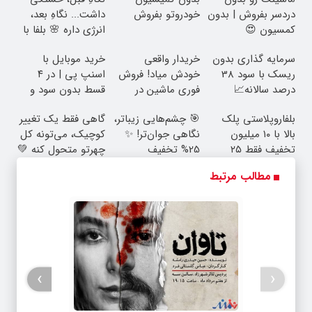
دردسر بفروش | بدون
خودروتو بفروش
داشت... نگاهِ بعد،
کمسیون 😍
انرژی داره 🌸 بلفا با
25% تخفیف
سرمایه گذاری بدون
خریدار واقعی
خرید موبایل با
ریسک با سود 38
خودش میاد! فروش
اسنپ پی | در ۴
درصد سالانه📈
فوری ماشین در
قسط بدون سود و
همراه مکانیک
کارمزد!
بلفاروپلاستی پلک
🎯 چشم‌هایی زیباتر،
گاهی فقط یک تغییر
بالا با ۱۰ میلیون
نگاهی جوان‌تر! ✨
کوچیک، می‌تونه کل
تخفیف فقط ۲۵
25% تخفیف
چهرتو متحول کنه 💚
میلیون ✅
بلفاروپلاستی
تغییر طبیعی
مطالب مرتبط
›
‹