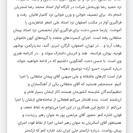
نزد حمید رضا نوربخش شرکت در کارگاه آواز استاد محمد رضا شجریان
انجام داد. برای تصنیف خوانی و وزن خوانی نزد کامیار فانیان رفت و
فراگیری آواز در مکتب اصفهان نزد استاد علی اصغر شاهزیدی را
آموخت. پارسا حسن دخت برای فراگیری آواز تخصصی نزد استاد پیمان
سلطانی رفته است. اجرای کنسرت‌های متعدد با گروه‌های کهن خاموش
رهاب آریا و…. در تهران، اصفهان، گرگان، تبریز، گنبد، بندرترکمن، بوشهر،
قونیه، یونان، فرانسه، هند و اتریش دانمارک سوئد و …در کارنامه هنری
وی است. با حسن دخت گفتگویی داشتیم که در ادامه خواهید خواند:
درباره کنسرت «سرو آزاد» توضیح دهید؟
قرار است کارهای عاشقانه و ملی-میهنی آقای پیمان سلطانی را اجرا
کنیم. مستحضر هستید که آقای سلطانی یکی از آهنگسازان و
تنظیم‌کنندگان شایسته کشورمان هستند.آثار ایشان بسیار فاخر و
ارزشمند است. بنده افتخار می‌کنم قطعاتی از ساخته‌های ایشان را اجرا
می‌کنم. از نتایج این همکاری در این اجرا می‌توانم به نقاط ضعف و
قوتی اشاره کنم. حضور آقای مرتضی پور به عنوان رهبر رزیدنت و
همینطور آقای آساتریان به عنوان رهبر اصلی اجرا از نقاط قوت اجرای
پیش رواست. درباره ارکستر ملی ایران باید اشاره کنم که ارکستر