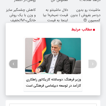
شماست
ماشینت رو بدون
دلال ماشینتو به
کاهش چشمگیر سایز
دردسر بفروش | بدون
قیمت نمیخره! بیا
و وزن با یک روش
کمسیون 😍
اینجا به قیمت
خانگی60%تخفیف
بفروش*فقط خریدار
مطالب مرتبط
واقعی*
›
‹
وزیر فرهنگ: دوسالانه کاریکاتور راهکاری
کارآمد در توسعه دیپلماسی فرهنگی است