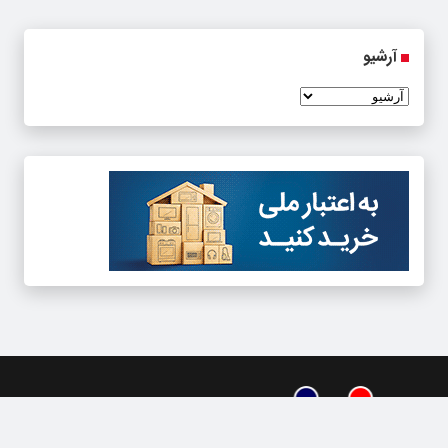
آرشیو