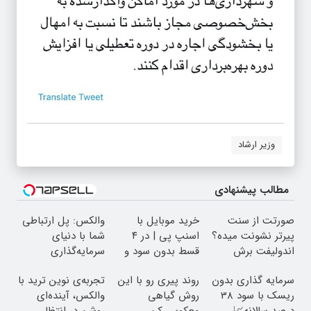
وزیر ارشاد
مطالب پیشنهادی
صورتت از سنت
خرید موبایل با
والکس: پل ارتباطی
پیرتر نشونت میده؟
اسنپ پی | در ۴
شما با دنیای
اندولیفت برش
قسط بدون سود و
سرمایه‌گذاری
می‌گردونه 🔰
کارمزد!
دیجیتال
سرمایه گذاری بدون
روند پیری رو با این
تجربه‌ی نوین ترید با
ریسک با سود 38
روش گیاهی
والکس، آینده‌ای
درصد سالانه📈
معکوس کن
روشن در انتظار