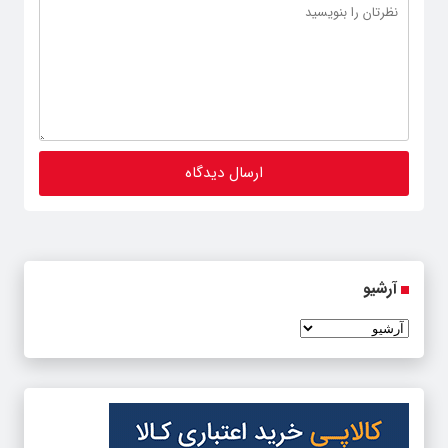
آرشیو