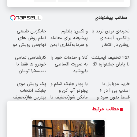
مطالب پیشنهادی
تجربه‌ی نوین ترید با
والکس: پلتفرم
جایگزین طبیعی
والکس، آینده‌ای
پیشرفته برای معامله
تمام روش های
روشن در انتظار
و سرمایه‌گذاری ایمن
تهاجمی رویش مو
شماست
۲۵٪ تخفیف ایمپلنت
کالا و خدمات خود را
کارشناسی تمامی
تا پایان جشنواره 🎁
به صورت اقساطی
خودرو ها فقط با
بفروشید
1,500,000 تومان
خرید موبایل با
با پودر جلبک شکم و
پک رویش موی
اسنپ پی | در ۴
پهلوتو آب کن و
جلبک، انتخاب
قسط بدون سود و
مانکن شو(تخفیف تا
بهترین ها(تخفیف
کارمزد!
امشب)
ویژه)
مطالب مرتبط