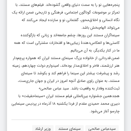
پنجره‌هایی نو را به سمت دنیای واقعی گشوده‌اند. فیلم‌های مستند، با
تمرکز بر موضوعات گوناگون اجتماعی، فرهنگی و تاریخی ضمن ارائه یک
نگاه انسانی و اخلاق‌محور، گفتمانی نو و سازنده ایجاد می‌کنند که
می‌تواند الهام‌بخش باشد.
سینماگران مستند این روزها، چشم جامعه‌اند و زبانی که بازگوکننده
کاستی‌ها و انعکاس‌دهندۀ زیبایی‌ها و افتخارات مشترکی است که همه
ما در کنار یکدیگر، به آن می‌بالیم.
ضمن قدردانی از خانواده بزرگ سینمای مستند ایران که همواره پرچم‌دار
هنر ارزشمند، فاخر و اخلاق‌مدار بوده‌اند، امیدوارم دولت چهاردهم، زمینه
رشد و پیشرفت بیشتر این سینما را فراهم کند و بکوشد تا سینمای
مستند، به عنوان راوی صادق آنچه امروز در ایران و جهان جاری‌ست،
ثبت‌کننده وفادار به واقعیت باشد. سید عباس صالحی»
هجدهمین جشنواره بین‌المللی فیلم مستند ایران «سینماحقیقت» با
دبیری محمد حمیدی مقدم از فردا یکشنبه ۱۸ آذرماه در پردیس سینمایی
چارسو آغاز می‌شود.
سیدعباس صالحی
سینمای مستند
وزیر ارشاد