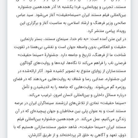
مستند، تجربی و پویانمایی، فردا یکشنبه ۱۸ آذر هجدهمین جشنواره
بین‌المللی فیلم مستند ایران «سینماحقیقت» آغاز می‌شود. سید عباس
صالحی وزیر فرهنگ و ارشاد اسلامی به مناسبت آغاز و برگزاری این
رویداد پیامی منتشر کرد.
در این متن آمده است: «به نام خدا، سینمای مستند، بستر بازنمایی
حقیقت و انعکاس بدون واسطه جهان است و نقشی بی‌همتا در تقویت
شناخت ما از فرهنگ، تاریخ و جامعه دارد. جشنوارۀ «سینما حقیقت»
فرصتی ناب را فراهم می‌کند تا نگاه‌ها، ایده‌ها و روایت‌های گوناگون
مستندسازان از زوایای متنوع به تصویر کشیده شود. آثار ارائه‌شده در
این جشنواره، صدایی رسا و شفاف به روایت‌هایی می‌دهند که در فضای
روزمره گم می‌شوند. روایت‌هایی که جامعه را به اندیشیدن و تأمل
درباره مسائل داخلی و بین‌المللی انسان امروز، ترغیب می‌کند.
«سینما حقیقت» نمادی از تلاش‌های ارزشمند سینماگران ایران در عرصه
مستند است و به عنوان پلی بین مخاطبان و جهان پیچیده‌ای که در آن
زندگی می‌کنیم، عمل می‌کند. در هجدهمین جشنواره بین‌المللی فیلم
مستند ایران «سینما حقیقت»، شاهد حضور مستندسازانی هستیم که با
ذوق، تعهد و آگاهی به خلق اثر پرداخته‌اند و از طریق آثارشان،