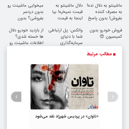
ماشینتو به دلال نده!
دلال ماشینتو به
میخوایی ماشینت رو
به مصرف کننده
قیمت نمیخره! بیا
بدون دردسر
بفروش! بدون پاسخ
اینجا به قیمت
بفروشی؟ بدون
به یک تماس
بفروش*فقط خریدار
کمیسیون
فروش خودرو بدون
والکس: پل ارتباطی
از بازدید خودرو دلال
واقعی*
کمیسیون 😍
شما با دنیای
ها خسته شدی؟
سرمایه‌گذاری
اطلاعات ماشینت رو
دیجیتال
اینجا ثبت کن
مطالب مرتبط
›
‹
«تاوان» در پردیس شهرزاد نقد می‌شود