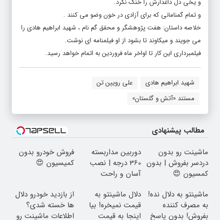
و یخی دل داغدارش را خنک نکرد.
و تمام گمنامانی که برای آزادی در خون وضو می کنند .
خلاصه داستان: هفت پژوهشگر و محقق گم نام ، شهید ابراهیم هادی را
می جویند و میکاوند تا بشود از او فیلمنامه ای نوشت.
فیلمبرداری این کار تا اواخر ماه فروردین به اتمام خواهد رسید.
شهید ابراهیم هادی
علی رویین تن
مستند «آتش و گلستان»
مطالب پیشنهادی
ماشینت رو بدون
دوربین مداربسته
فروش خودرو بدون
دردسر بفروش | بدون
360 درجه | نصب
کمیسیون 😍
کمسیون 😍
آسان و راحت
ماشینتو به دلال نده!
دلال ماشینتو به
از بازدید خودرو دلال
به مصرف کننده
قیمت نمیخره! بیا
ها خسته شدی؟
بفروش! بدون پاسخ
اینجا به قیمت
اطلاعات ماشینت رو