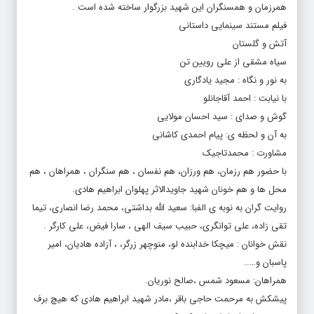
همرزمان و همسنگران این شهید بزرگوار ساخته شده است .
فیلم مستند سینمایی داستانی
آتش و گلستان
سیاه مشقی از علی رویین تن
به نور و نگاه : مجید یادگاری
با نیابت : احمد آقاجانلو
گوش و صدای : سید احسان مولایی
به آن و لحظه ی: پیام احمدی کاشانی
مشاورت : محمدتاجیک
با حضور هم رزمان، هم ورزان، هم نفسان ، هم سنگران ، همراهان ، هم
محل ها ‌و هم خونان شهید جاویدالاثر پهلوان ابراهیم هادی.
روایت گران به نوبه ی الفبا: سعید الله بداشتی، محمد رضا انصاری، تیما
تقی زاده، علی توانگری، حبیب سیف الهی ، سارا فیض، علی کارگر .
نقش خوانان : میچکا خدابنده لو، منوچهر زرگر، ، آزاده هادیان، امیر
پاسبان و…..
همراهان: مسعود شمس ،صالح نوریان.
پیشکش به مرحمت حاجی باقر ،مادر شهید ابراهیم هادی که هیچ برف