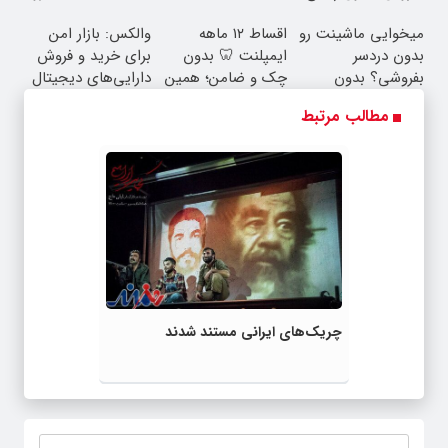
به یک تماس
بفروش*فقط خریدار
اینجا ثبت کن
میخوایی ماشینت رو
اقساط ۱۲ ماهه
والکس: بازار امن
واقعی*
بدون دردسر
ایمپلنت 🦷 بدون
برای خرید و فروش
بفروشی؟ بدون
چک و ضامن؛ همین
دارایی‌های دیجیتال
کمیسیون
امروز اقدام کن ✅
مطالب مرتبط
چریک‌های ایرانی مستند شدند