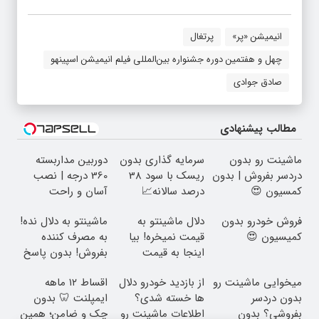
انیمیشن «پر»
پرتغال
چهل و هفتمین دوره جشنواره بین‌المللی فیلم انیمیشن اسپینهو
صادق جوادی
مطالب پیشنهادی
ماشینت رو بدون
سرمایه گذاری بدون
دوربین مداربسته
دردسر بفروش | بدون
ریسک با سود 38
360 درجه | نصب
کمسیون 😍
درصد سالانه📈
آسان و راحت
فروش خودرو بدون
دلال ماشینتو به
ماشینتو به دلال نده!
کمیسیون 😍
قیمت نمیخره! بیا
به مصرف کننده
اینجا به قیمت
بفروش! بدون پاسخ
بفروش*فقط خریدار
به یک تماس
میخوایی ماشینت رو
از بازدید خودرو دلال
اقساط ۱۲ ماهه
واقعی*
بدون دردسر
ها خسته شدی؟
ایمپلنت 🦷 بدون
بفروشی؟ بدون
اطلاعات ماشینت رو
چک و ضامن؛ همین