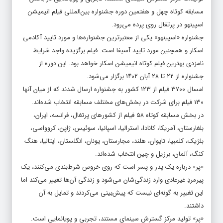
مسابقه کوتاه چهل و هفتمین دوره جشنواره بین‌المللی فیلم انیمیشن
اسپینهو در پرتغال روی پرده می‌رود.
جشنواره «اسپینهو» یکی از معتبرترین جشنواره‌ها و مورد تایید آکادمی
اسکار و همچنین مورد تایید آسیفا است. فیلم برگزیده واجد شرایط
نامزدی بهترین فیلم کوتاه انیمیشن اسکار خواهد بود. این دوره از
جشنواره از ۲۲ تا ۲۸ آبان
۱۴۰۲
برگزار می‌شود.
امسال ۳۷۰۰ فیلم از ۱۲۳ کشور به جشنواره ارسال شدند که از میان آنها
۱۳۰ فیلم برای شرکت در بخش‌های مختلف مسابقه انتخاب شده‌اند.
در بخش مسابقه کوتاه ۵۸ فیلم از کشورهای پرتغال، فرانسه، ایران،
بلغارستان، آمریکا، کانادا، استرالیا، اسپانیا، سوئیس، ژاپن، کروواسی،
بلژیک، کلمبیا، تایوان، هلند، مجارستان، یونان، انگلستان، ایتالیا، هنگ
کنگ، آلمان، برزیل و چین انتخاب شده‌اند.
«پر» درباره یک پدر و پسر است که روی خروس شرط‌بندی می‌کنند، یک
پیرمردِ غیرعادی وارد زندگی‌شان می‌شود و زندگی آن‌ها تغییر می‌کند اما
این تغییر به گونه‌ای نیست که پیش‌بینی می‌کردند و تمایل به آن
داشتند.
«پر» تولید مرکز گسترش سینمای مستند، تجربی و پویانمایی است.