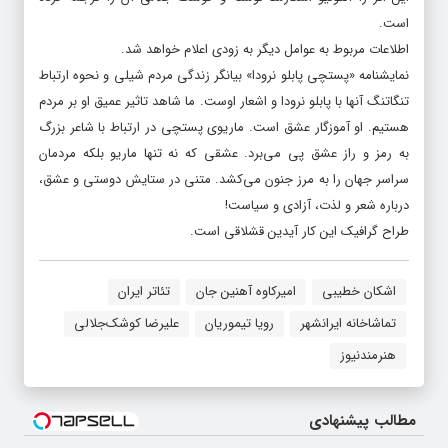
است.
اطلاعات مربوط به عوامل دیگر به زودی اعلام خواهد شد.
نمایشنامه «پستچی پابلو نرودا» بیانگر زندگی مردم شیلی و نحوه ارتباط
تنگاتنگ آنها با پابلو نرودا و اشعار اوست. ما شاهد تاثیر عمیق او بر مردم
هستیم. او آموزگار عشق است. ماریوی پستچی در ارتباط با شاعر بزرگ
به رمز و راز عشق پی می‌برد. عشقی که نه تنها ماریو بلکه مردمان
سراسر جهان را به مرز جنون می‌کشد. متنی در ستایش دوستی و عشق،
درباره شعر و لذت، آزادی و سیاست!
طراح گرافیک این کار آیدین قشلاقی است.
اشکان خطیبی
امیرکاوه آهنین جان
تئاتر ایران
تماشاخانه ایرانشهر
رویا تیموریان
علیرضا کوشک‌جلالی
هنرمندنیوز
مطالب پیشنهادی