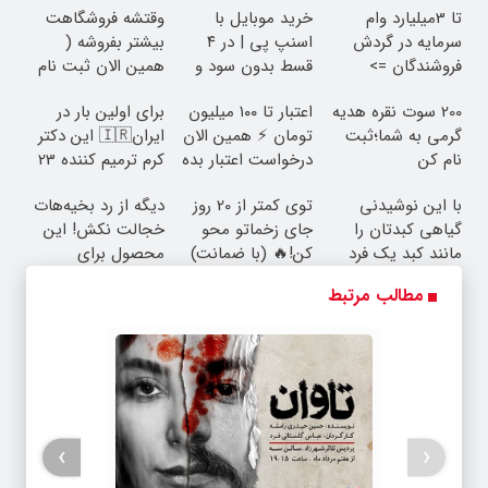
تا 3میلیارد وام
خرید موبایل با
وقتشه فروشگاهت
سرمایه در گردش
اسنپ پی | در ۴
بیشتر بفروشه (
فروشندگان =>
قسط بدون سود و
همین الان ثبت نام
فروشگاهت رو ثبت
کارمزد!
کن )
200 سوت نقره هدیه
اعتبار تا ۱۰۰ میلیون
برای اولین بار در
کن
گرمی به شما؛ثبت
تومان ⚡ همین الان
ایران🇮🇷 این دکتر
نام کن
درخواست اعتبار بده
کرم ترمیم کننده 23
✅
روزه ساخت!
با این نوشیدنی
توی کمتر از 20 روز
دیگه از رد بخیه‌هات
گیاهی کبدتان را
جای زخماتو محو
خجالت نکش! این
مانند کبد یک فرد
کن!🔥 (با ضمانت)
محصول برای
15ساله تمیز کنید
همیشه درمانش
مطالب مرتبط
می‌کنه
›
‹