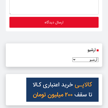
آرشیو