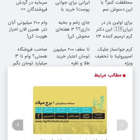
محافظت کنم؟ با
ایرانی برای جوانی
سرمایه در گردش
این دمنوش سم
پوست! خرید با
فروشندگان =>
زدای گیاهی
تخفیف ویژه
فروشگاهت رو ثبت
برای اولین بار در
جای زخم و بخیه
وام 200 میلیونی آبان
کن
ایران🇮🇷 این دکتر
داری؟؟ 3 هفته‌ای
تتر. همین الان احراز
کرم ترمیم کننده 23
محوش کن!
هویت کن!
روزه ساخت!
کرم جوانساز جلبک
تا سقف 2۰۰ میلیون
صاحب فروشگاه
اسپیرولینا با تخفیف
تومان اعتبار خرید
هستی؟ وام تا ۳
ویژه
طلا و نقره
میلیارد تومان بگیر
مطالب مرتبط
›
‹