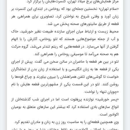
مرکز همایش‌های برج میلاد تهران، کنسرت‌هایش را برگزار کرد.
«سلام تهران» نخستین جمله‌ای بود که روخاس در ابتدای این کنسرت بر
زبان آورد و وقتی شروع به نواختن کرد، تصاویری برای همراهی هر
قطعه از طریق مانیتورهای صحنه پخش می شد.
محیط زیست و ارتباط میان اجزای سازنده طبیعت نظیر خورشید، خاک
و آب از جمله موضوع‌هایی هستند که لئو روخاس، آثارش را با الهام
گرفتن از آنها می‌سازد. در قطعه‌هایی که ریتم تندتر می‌شد، گروه حرکت
هم به صحنه می‌آمد تا موسیقیِ روخاس را همراهی کند.
لئو در بین هر قطعه با حاضران در سالن سخن می گفت. پیش از اجرای
یکی از قطعه ها به زبان انگلیسی و با استفاده از زبان بدن از تماشاگران
خواست تا گوشی‌های تلفن همراهشان را بیرون بیاورند و چراع قوه‌ها را
روشن کنند. لئو در این قسمت یکی از مشهورترین قطعه هایش با نام
«چوپان تنها» را نواخت.
«پسر خورشید» نوازنده پن‌فلوت است اما در اجرای شب گذشته‌اش از
انواع سازهای بادی استفاده کرد که بیشتر این سازهای متعلق به بومیان
اکوادور است.
وی همچنین قطعه‌ای را به مناسبت روز زن به زنان و مادران تقدیم کرد.
روخاس با اصالتی اکوادوری به نقاط مختلف دنیا می‌رود و با زبان