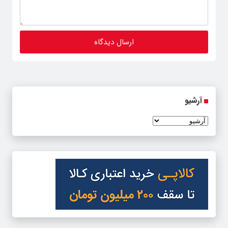
آرشیو