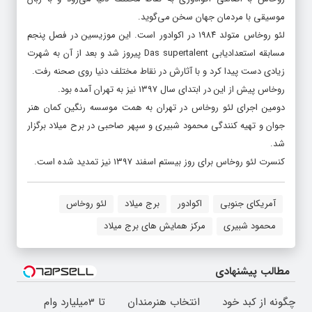
موسیقی با مردمان جهان سخن می‌گوید.
لئو روخاس متولد ۱۹۸۴ در اکوادور است. این موزیسین در فصل پنجم
مسابقه استعدادیابی Das supertalent پیروز شد و بعد از آن به شهرت
زیادی دست پیدا کرد و با آثارش در نقاط مختلف دنیا روی صحنه رفت.
روخاس پیش از این در ابتدای سال ۱۳۹۷ نیز به تهران آمده بود.
دومین اجرای لئو روخاس در تهران به همت موسسه رنگین کمان هنر
جوان و تهیه کنندگی محمود شبیری و سپهر صاحبی در برح میلاد برگزار
شد.
کنسرت لئو روخاس برای روز بیستم اسفند ۱۳۹۷ نیز تمدید شده است.
آمریکای جنوبی
اکوادور
برج میلاد
لئو روخاس
محمود شبیری
مرکز همایش های برج میلاد
مطالب پیشنهادی
چگونه از کبد خود
انتخاب هنرمندان
تا 3میلیارد وام