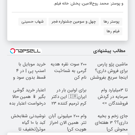
محمدی، منشی صحنه: مرضیه طبیجی، عکاس: ایران انتظام، طراح لوگو
و پوستر: محمد روح‌الامین، پخش: خانه فیلم.
پوستر رها
چهل و سومین جشنواره فجر
شهاب حسینی
فیلم رها
مطالب پیشنهادی
ماشین پژو پارس
200 سوت نقره هدیه
خرید موبایل با
برای فروش داری؟
گرمی به شما؛ثبت
اسنپ پی | در ۴
اینجا سریع بفروشش
نام کن
قسط بدون سود و
کارمزد!
تا 3میلیارد وام
برای اولین بار در
اعتبار خرید گوشی
سرمایه در گردش
ایران🇮🇷 این دکتر
بگیر 📱 همین حالا
فروشندگان =>
کرم ترمیم کننده 23
درخواست اعتبار بده
فروشگاهت رو ثبت
روزه ساخت!
🎯
جای زخم و بخیه
وام 200 میلیونی آبان
نوشیدنی شفابخش
کن
داری؟؟ 3 هفته‌ای
تتر. همین الان احراز
کبد با 10 گیاه