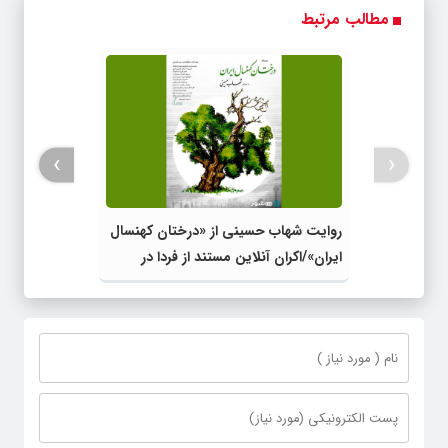
محوش کن!
هویت کن!
موثر(تخفیف تا
امشب)
مطالب مرتبط
›
‹
روایت شهاب حسینی از «درختان کهنسال
ایران»/اکران آنلاین مستند از فردا در
هاشور