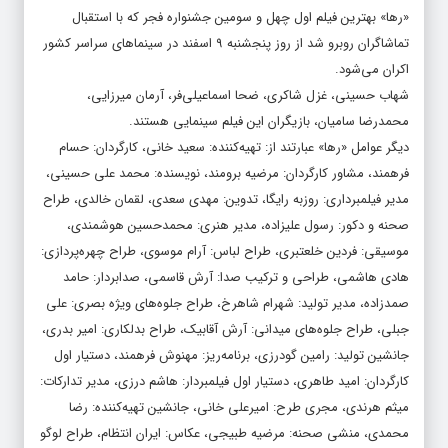
«رها» بهترین فیلم اول چهل و سومین جشنواره فجر که با استقبال
تماشاگران روبرو شد از روز پنجشنبه ۹ اسفند در سینماهای سراسر کشور
اکران می‌شود.
شهاب حسینی، غزل شاکری، ضحا اسماعیلی‌فر، آرمان میرزایی،
محمدرضا سامیان، بازیگران این فیلم سینمایی هستند.
دیگر عوامل «رها» عبارتند از: تهیه‌کننده: سعید خانی، کارگردان: حسام
فرهمند، مشاور کارگردان: مرضیه برومند، نویسنده: محمد علی حسینی،
مدیر فیلمبرداری: روزبه رایگا، تدوین: مهدی سعدی، لقمان خالدی، طراح
صحنه و دکور: رسول علیزاده، مدیر هنری: محمدحسین هوشمندی،
موسیقی: فردین خلعتبری، طراح لباس: آرام موسوی، طراح چهره‌پردازی:
هادی هاشمی، طراحی و ترکیب صدا: آرش قاسمی، صدابردار: حامد
صمدزاده، مدیر تولید: شهرام شاهرخ، طراح جلوه‌های ویژه بصری: علی
جبلی، طراح جلوه‌های میدانی: آرش آقابیک، طراح بدلکاری: امیر بدری،
جانشین تولید: رامین گودرزی، برنامه‌ریز: مهنوش فرهمند، دستیار اول
کارگردان: امید طاهری، دستیار اول فیلمبردار: هاشم درزی، مدیر تدارکات:
میثم هرندی، مجری طرح: امیرعلی خانی، جانشین تهیه‌کننده: رضا