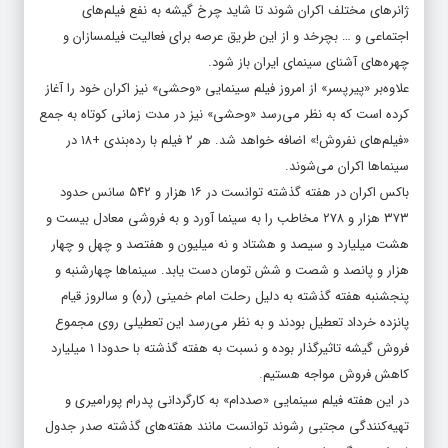
ژانرهای مختلف اکران شوند تا شاید چرخ گیشه به نفع فیلم‌های
اجتماعی و … بچرخد و از این طریق عرصه برای فعالیت فیلمسازان و
چهره‌های آشنای سینمای ایران باز شود.
علاوه‌بر «پیرپسر» از امروز فیلم سینمایی «وحشی» نیز اکران خود را آغاز
کرده است که به نظر می‌رسد «وحشی» نیز در مدت زمانی کوتاه به جمع
«فیلم‌های نفروش!» اضافه خواهد شد. هر ۲ فیلم با رده‌بندی +۱۸ در
سینماها اکران می‌شوند.
باکس اکران در هفته گذشته توانست در ۱۶ هزار و ۵۴۲ سانس حدود
۳۷۳ هزار و ۲۷۸ مخاطب را به سینما آورد و به فروشی معادل بیست و
هشت میلیارد و سیصد و هشتاد و نه میلیون و هفتصد و چهل و چهار
هزار و پانصد و شصت و شش تومان دست یابد. سینماها چهارشنبه و
پنجشنبه هفته گذشته به دلیل رحلت امام خمینی (ره) و سالروز قیام
پانزده خرداد تعطیل بودند و به نظر می‌رسد این تعطیلی روی مجموع
فروش گیشه تاثیرگذار بوده و نسبت به هفته گذشته با حدودا ۱ میلیارد
کاهش فروش مواجه هستیم.
در این هفته فیلم سینمایی «صددام» به کارگردانی پدرام پورامیری و
تهیه‌کنندگی مجتبی رشوند توانست مانند هفته‌های گذشته صدر جدول