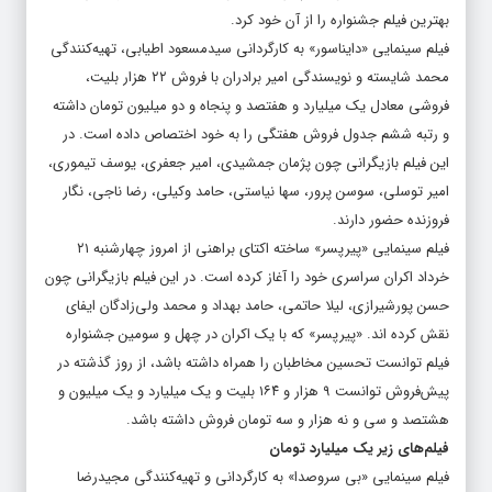
بهترین فیلم جشنواره را از آن خود کرد.
فیلم سینمایی «دایناسور» به کارگردانی سیدمسعود اطیابی، تهیه‌کنندگی
محمد شایسته و نویسندگی امیر برادران با فروش ۲۲ هزار بلیت،
فروشی معادل یک میلیارد و هفتصد و پنجاه و دو میلیون تومان داشته
و رتبه ششم جدول فروش هفتگی را به خود اختصاص داده است. در
این فیلم بازیگرانی چون پژمان جمشیدی، امیر جعفری، یوسف تیموری،
امیر توسلی، سوسن پرور، سها نیاستی، حامد وکیلی، رضا ناجی، نگار
فروزنده حضور دارند.
فیلم سینمایی «پیرپسر» ساخته اکتای براهنی از امروز چهارشنبه ۲۱
خرداد اکران سراسری خود را آغاز کرده است. در این فیلم بازیگرانی چون
حسن پورشیرازی، لیلا حاتمی، حامد بهداد و محمد ولی‌زادگان ایفای
نقش کرده اند. «پیرپسر» که با یک اکران در چهل و سومین جشنواره
فیلم توانست تحسین مخاطبان را همراه داشته باشد، از روز گذشته در
پیش‌فروش توانست ۹ هزار و ۱۶۴ بلیت و یک میلیارد و یک میلیون و
هشتصد و سی و نه هزار و سه تومان فروش داشته باشد.
فیلم‌های زیر یک میلیارد تومان
فیلم سینمایی «بی سروصدا» به کارگردانی و تهیه‌کنندگی مجیدرضا