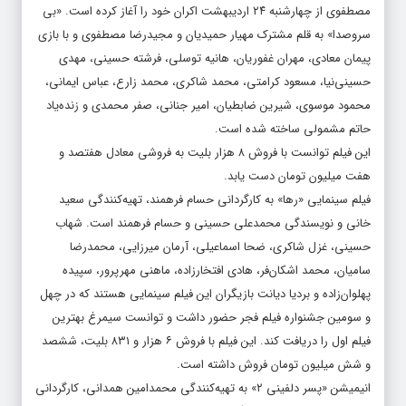
مصطفوی از چهارشنبه ۲۴ اردیبهشت اکران خود را آغاز کرده است. «بی
سروصدا» به قلم مشترک مهیار حمیدیان و مجیدرضا مصطفوی و با بازی
پیمان معادی، مهران غفوریان، هانیه توسلی، فرشته حسینی، مهدی
حسینی‌نیا، مسعود کرامتی، محمد شاکری، محمد زارع، عباس ایمانی،
محمود موسوی، شیرین ضابطیان، امیر جنانی، صفر محمدی و زنده‌یاد
حاتم مشمولی ساخته شده است.
این فیلم توانست با فروش ۸ هزار بلیت به فروشی معادل هفتصد و
هفت میلیون تومان دست یابد.
فیلم سینمایی «رها» به کارگردانی حسام فرهمند، تهیه‌کنندگی سعید
خانی و نویسندگی محمدعلی حسینی و حسام فرهمند است. شهاب
حسینی، غزل شاکری، ضحا اسماعیلی، آرمان میرزایی، محمدرضا
سامیان، محمد اشکان‌فر، هادی افتخارزاده، ماهنی مهرپرور، سپیده
پهلوان‌زاده و بردیا دیانت بازیگران این فیلم سینمایی هستند که در چهل
و سومین جشنواره فیلم فجر حضور داشت و توانست سیمرغ بهترین
فیلم اول را دریافت کند. این فیلم با فروش ۶ هزار و ۸۳۱ بلیت، ششصد
و شش میلیون تومان فروش داشته است.
انیمیشن «پسر دلفینی ۲» به تهیه‌کنندگی محمدامین همدانی، کارگردانی