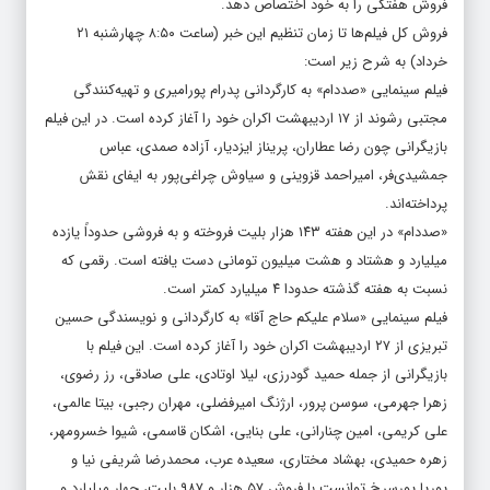
فروش هفتگی را به خود اختصاص دهد.
فروش کل فیلم‌ها تا زمان تنظیم این خبر (ساعت ۸:۵۰ چهارشنبه ۲۱
خرداد) به شرح زیر است:
فیلم سینمایی «صددام» به کارگردانی پدرام پورامیری و تهیه‌کنندگی
مجتبی رشوند از ۱۷ اردیبهشت اکران خود را آغاز کرده است. در این فیلم
بازیگرانی چون رضا عطاران، پریناز ایزدیار، آزاده صمدی، عباس
جمشیدی‌فر، امیراحمد قزوینی و سیاوش چراغی‌پور به ایفای نقش
پرداخته‌اند.
«صددام» در این هفته ۱۴۳ هزار بلیت فروخته و به فروشی حدوداً یازده
میلیارد و هشتاد و هشت میلیون تومانی دست یافته است. رقمی که
نسبت به هفته گذشته حدودا ۴ میلیارد کمتر است.
فیلم سینمایی «سلام علیکم حاج آقا» به کارگردانی و نویسندگی حسین
تبریزی از ۲۷ اردیبهشت اکران خود را آغاز کرده است. این فیلم با
بازیگرانی از جمله حمید گودرزی، لیلا اوتادی، علی صادقی، رز رضوی،
زهرا جهرمی، سوسن پرور، ارژنگ امیرفضلی، مهران رجبی، بیتا عالمی،
علی کریمی، امین چنارانی، علی بنایی، اشکان قاسمی، شیوا خسرومهر،
زهره حمیدی، بهشاد مختاری، سعیده عرب، محمدرضا شریفی نیا و
پوریا پورسرخ توانست با فروش ۵۷ هزار و ۹۸۷ بلیت، چهار میلیارد و