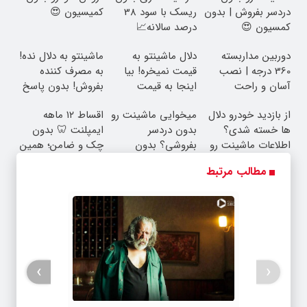
دردسر بفروش | بدون
ریسک با سود 38
کمیسیون 😍
کمسیون 😍
درصد سالانه📈
دوربین مداربسته
دلال ماشینتو به
ماشینتو به دلال نده!
360 درجه | نصب
قیمت نمیخره! بیا
به مصرف کننده
آسان و راحت
اینجا به قیمت
بفروش! بدون پاسخ
بفروش*فقط خریدار
به یک تماس
از بازدید خودرو دلال
میخوایی ماشینت رو
اقساط ۱۲ ماهه
واقعی*
ها خسته شدی؟
بدون دردسر
ایمپلنت 🦷 بدون
اطلاعات ماشینت رو
بفروشی؟ بدون
چک و ضامن؛ همین
اینجا ثبت کن
کمیسیون
امروز اقدام کن ✅
مطالب مرتبط
›
‹