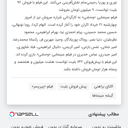
نوری و پوریا رحیمی‌سام نقش‌آفرینی می‌کنند. این فیلم با فروش ۹۲
بلیت توانست، ۹ میلیون تومان بفروشد.
فیلم سینمایی «وحشی» به کارگردانی شراره سروش نیز از امروز
چهارشنبه ۲۱ خرداد اکران خود را آغاز کرده است. الهام کردا، رویا نونهالی،
حسین محمد حسینی، پیام احمدی نیا، بهرام ابراهیمی، محمود
نظرعلیان، دنیا نصر، روناک پوریادگار، وحید مهرین فر، رکسانا محمدرضا،
امیر جنانی، نفس بازغی، امیر کریمی، دانیال ابراهیمی، قباد شاپوری،
امیر حیدری، عباس خدیری در فیلم سینمایی «وحشی» بازی کرده اند.
این فیلم با پیش‌فروش ۱۳۲ بلیت توانست هشت میلیون و هشتصد و
پنجاه هزار تومان فروش داشته باشد.
اکتای براهنی
پیش فروش بلیت
فیلم «پیرپسر»
گیشه سینماها
مطالب پیشنهادی
ماشینت رو بدون
سرمایه گذاری بدون
فروش خودرو بدون