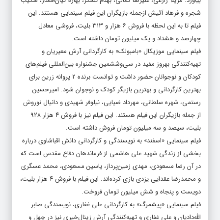
بیاورد. مریلا زارعی، علیرضا کمالی، بهنام تشکر، بهاره کیان‌افشار، شکیب
شجره و فرهاد آئیش ازجمله بازیگران این فیلم سینمایی هستند. این
فیلم تا به این لحظه با فروش ۶ هزار و ۳۱۳ بلیت، فروشی معادل
چهارصد و هشتاد و یک میلیون تومان داشته است.
فیلم سینمایی موزیکال «بامبولک» به کارگردانی آرش معیریان و
تهیه‌کنندگی بهروز مفید در سی‌وششمین جشنواره بین‌المللی فیلم‌های
کودکان و نوجوانان حضور داشت و توانست برنده ۲ پروانه زرین برای
بهترین کارگردانی و بهترین بازیگر کودک و نوجوان شود. امیرحسین
رستمی، شهره سلطانی، مهرداد ضیایی، نیلوفر شهیدی و دانیال نوروش
از جمله بازیگران این فیلم هستند. این فیلم نیز با فروش ۴ هزار ۹۲۸
بلیت، سیصد و سه میلیون تومان فروش داشته است.
فیلم سینمایی «اسفند» به نویسندگی و کارگردانی دانش اقباشاوی درباره
بخشی از زندگی شهید علی هاشمی از فرماندهان دفاع مقدس است که
در آن رضا مسعودی، مهدی زمین‌پرداز، یاسین مسعودی، محمد عسگری
و محمدرضا عقدایی یزدی بازی کرده‌اند. این فیلم با فروش ۴ هزار بلیت،
دویست و پنجاه و شش میلیون تومان فروخت.
فیلم سینمایی «پیشمرگ» به کارگردانی علی غفاری، نویسندگی صابر
الله‌دادیان و علی غفاری و تهیه‌کنندگی آرش زینال‌خیری نیز در چهل و