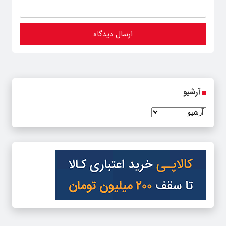
آرشیو