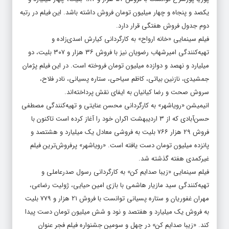
یکصد و پنجاه و چهار میلیون تومان فروش داشته باشد. این فیلم در رتبه
دوم جدول فروش هفتگی قرار دارد.
فیلم سینمایی «خانه ارواح» به کارگردانی کیارش اسدی‌زاده و
تهیه‌کنندگی امیرشهاب رضویان نیز با فروش ۳۶ هزار و ۳۰۷ بلیت، دو
میلیارد و نهصد و دوازده میلیون تومان فروخته است. در این فیلم پژمان
جمشیدی، نازنین بیاتی، کاظم سیاحی، ستاره پسیانی، نادر فلاح،
سروش صحت و رضا کیانیان به ایفای نقش پرداخته‌اند.
انیمیشن «رویاشهر» به کارگردانی محسن عنایتی و تهیه‌کنندگی مصطفی
حسن‌آبادی که از ۳ اردیبهشت اکران خود را آغاز کرده است تاکنون با
فروش ۲۹ هزار ۷۶۶ بلیت به فروشی معادل یک میلیارد و هشتصد و
پانزده میلیون تومان دست یافته است. «رویاشهر» پرفروش‌ترین فیلم
غیرکمدی هفته گذشته شد.
فیلم سینمایی «زیبا صدایم کن» به کارگردانی رسول صدرعاملی و
تهیه‌کنندگی سید مازیار هاشمی با بازی امین حیایی، ژولیت رضاعی،
مهران غفوریان و ستاره پسیانی توانست با فروش ۲۱ هزار و ۷۷۹ بلیت
به فروش یک میلیارد و هفتصد و نود و شش میلیون تومان دست پیدا
کند. «زیبا صدایم کن» در چهل و سومین جشنواره فیلم فجر عنوان