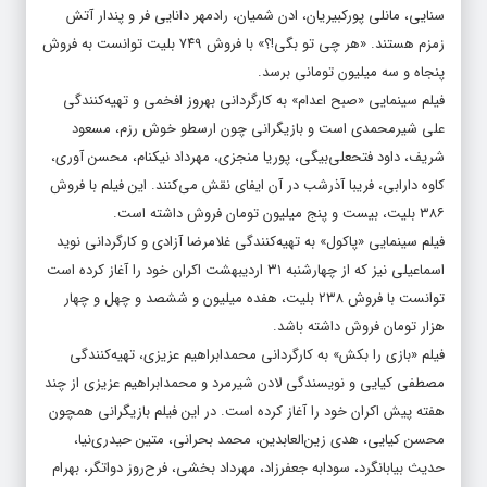
سنایی، مانلی پورکبیریان، ادن شمیان، رادمهر دانایی فر و پندار آتش
زمزم هستند. «هر چی تو بگی!؟» با فروش ۷۴۹ بلیت توانست به فروش
پنجاه و سه میلیون تومانی برسد.
فیلم سینمایی «صبح اعدام» به کارگردانی بهروز افخمی و تهیه‌کنندگی
علی شیرمحمدی است و بازیگرانی چون ارسطو خوش رزم، مسعود
شریف، داود فتحعلی‌بیگی، پوریا منجزی، مهرداد نیکنام، محسن آوری،
کاوه دارابی، فریبا آذرشب در آن ایفای نقش می‌کنند. این فیلم با فروش
۳۸۶ بلیت، بیست و پنج میلیون تومان فروش داشته است.
فیلم سینمایی «پاکول» به تهیه‌کنندگی غلامرضا آزادی و کارگردانی نوید
اسماعیلی نیز که از چهارشنبه ۳۱ اردیبهشت اکران خود را آغاز کرده است
توانست با فروش ۲۳۸ بلیت، هفده میلیون و ششصد و چهل و چهار
هزار تومان فروش داشته باشد.
فیلم «بازی را بکش» به کارگردانی محمدابراهیم عزیزی، تهیه‌کنندگی
مصطفی کیایی و نویسندگی لادن شیرمرد و محمدابراهیم عزیزی از چند
هفته پیش اکران خود را آغاز کرده است. در این فیلم بازیگرانی همچون
محسن کیایی، هدی زین‌العابدین، محمد بحرانی، متین حیدری‌نیا،
حدیث بیابانگرد، سودابه جعفرزاد، مهرداد بخشی، فرح‌روز دواتگر، بهرام