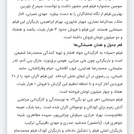
سومین جشنواره فیلم فجر حضور داشت و توانست سیمرغ بلورین
بهترین فیلم از نگاه تماشاگران را به دست بیاورد. مهدی نصرتی، الناز
ملک، عبدالرضا نصاری، مهیار شاپوری، بهرام ابراهیمی بازیگران این فیلم
سینمایی هستند. این فیلم با فروش حدود ۳ هزار بلیت، یکصد و هشتاد
و دو میلیون تومان فروش داشته است.
قعر جدول و همان همیشگی‌ها
فیلم «صیاد» به کارگردانی جواد افشار و تهیه کنندگی محمدرضا شفیعی
است و بازیگرانی چون علی سرابی، هومن برق‌نورد، مارال بنی آدم، نادر
سلیمانی، محمدرضا هدایتی، ایوب آقاخانی، خیام وقارکاشانی، حامد
شیخی، رز رضوی در آن ایفای نقش کرده‌اند. این فیلم اکران خود را از ۲۰
فروردین آغاز کرده و تا لحظه تنظیم این گزارش با فروش ۱ هزار بلیت،
هفتاد و چهار میلیون تومان فروخته است.
فیلم سینمایی «هر چی تو بگی!؟» به نویسندگی و کارگردانی مرتضی
آتش زمزم برای کودکان و نوجوانان اکران شده است. رضا بابک، نعیمه
نظام‌دوست، بهراد خرازی، سیاوش چراغی‌پور، سپیده مظاهری، شیما
جوهری فرد، (باحضور) جمشید صدری و مهدی باقربیگی ترکیب
بازیگران اصلی فیلم را تشکیل داده‌اند و بازیگران کودک فیلم محمدسام