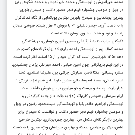
محمد خیراندیش و نویسندگی محمد خیراندیش و محمد شکوهی نیز
در چهل و سومین جشنواره فیلم فجر حضور داشت و سیمرغ بلورین
بهترین پویانمایی و سیمرغ بلورین بهترین پویانمایی از نگاه تماشاگران
را به دست آورد. «پسر دلفینی ۲» با فروش ۷ هزار بلیت، فروشی معادل
پانصد و نود و هفت میلیون تومان داشته است.
«کوکتل مولوتف» به کارگردانی حسین امیری دوماری، تهیه‌کنندگی
محمد کمالی‌پور و نویسندگی احمد رفیع‌زاده روایتگر قصه‌ای کمدی در
دهه ۱۳۵۰ خورشیدی است که اکران خود را از ۱۵ اسفند آغاز کرده است.
در این فیلم بازیگرانی چون امین حیایی، احمد مهرانفر، پژمان جمشیدی،
ستاره پسیانی، یکتا ناصر، سیاوش چراغی پور، علیرضا استادی، کمند
امیرسلیمانی، سعید امیرسلیمانی حضور دارند. این فیلم نیز با فروش ۶
هزار بلیت، پانصد و بیست و دو میلیون تومان فروش داشته است.
فیلم سینمایی «موسی کلیم‌الله (ع): به وقت طلوع» به کارگردانی و
نویسندگی ابراهیم حاتمی‌کیا و تهیه‌کنندگی سیدمحمود رضوی در چهل
و سومین جشنواره فیلم فجر حضور داشت و توانست ۵ سیمرغ برای
بهترین بازیگر نقش مکمل مرد، بهترین چهره‌پردازی، بهترین طراحی
لباس، بهترین طراحی صحنه و بهترین جلوه‌های ویژه بصری را به دست