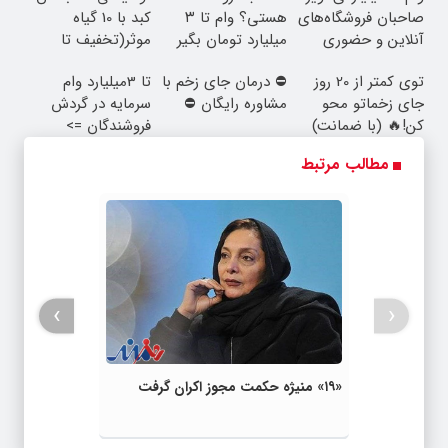
صاحبان فروشگاه‌های
هستی؟ وام تا ۳
کبد با 10 گیاه
آنلاین و حضوری
میلیارد تومان بگیر
موثر(تخفیف تا
امشب)
توی کمتر از 20 روز
⛔ درمان جای زخم با
تا 3میلیارد وام
جای زخماتو محو
مشاوره رایگان ⛔
سرمایه در گردش
کن!🔥 (با ضمانت)
فروشندگان =>
فروشگاهت رو ثبت
مطالب مرتبط
کن
›
‹
«۱۹» منیژه حکمت مجوز اکران گرفت