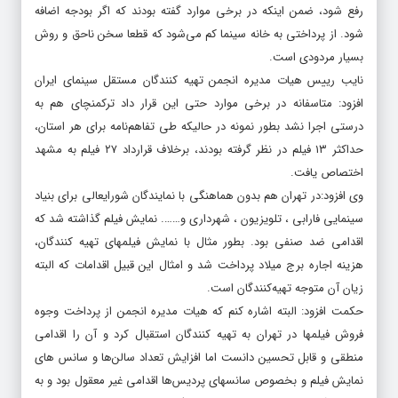
رفع شود، ضمن اینکه در برخی موارد گفته بودند که اگر بودجه اضافه
شود. از پرداختی به خانه سینما کم می‌شود که قطعا سخن ناحق و روش
بسیار مردودی است.
نایب رییس هیات مدیره انجمن تهیه کنندگان مستقل سینمای ایران
افزود: متاسفانه در برخی موارد حتی این قرار داد ترکمنچای هم به
درستی اجرا نشد بطور نمونه در حالیکه طی تفاهم‌نامه برای هر استان،
حداکثر ۱۳ فیلم در نظر گرفته بودند، برخلاف قرارداد ۲۷ فیلم به مشهد
اختصاص یافت.
وی افزود:در تهران هم بدون هماهنگی با نمایندگان شورایعالی برای بنیاد
سینمایی فارابی ، تلویزیون ، شهرداری و……. نمایش فیلم گذاشته شد که
اقدامی ضد صنفی بود. بطور مثال با نمایش فیلمهای تهیه کنندگان،
هزینه اجاره برج میلاد پرداخت شد و امثال این قبیل اقدامات که البته
زیان آن متوجه تهیه‌کنندگان است.
حکمت افزود: البته اشاره کنم که هیات مدیره انجمن از پرداخت وجوه
فروش فیلمها در تهران به تهیه کنندگان استقبال کرد و آن را اقدامی
منطقی و قابل تحسین دانست اما افزایش تعداد سالن‌ها و سانس های
نمایش فیلم و بخصوص سانسهای پردیس‌ها اقدامی غیر معقول بود و به