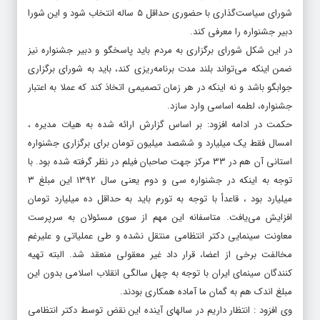
شورای سیاست‌گذاری با حضوری حداقل ۵ ساله انتخاب شود و این شورا
دبیر جشنواره را معرفی کند.
در این شکل شورای برگزاری به مردم باید پاسخگو و دبیر جشنواره نیز
ضمن اینکه می‌تواند بلند مدت برنامه‌ریزی کند، باید به شورای برگزاری
جوابگو باشد و نه اینکه در هر زمان تصمیمی اتخاذ کند که عملا به اعتبار
جشنواره، لطمه اساسی وارد سازد.
حکمت در ادامه افزود: بر اساس گزارش ارائه شده به هیات مدیره ،
امسال فقط یک میلیارد و ششصد میلیون تومان برای برگزاری جشنواره
استانی آن هم در ۳۳ مرکز جهت صاحبان فیلم در نظر گرفته شده بود. با
توجه به اینکه در جشنواره سی و دوم یعنی سال ۱۳۹۲ این مبلغ ۳
میلیارد بود ، قاعدأ با توجه به تورم باید به حداقل ده میلیارد تومان
افزایش می‌یافت. متاسفانه این مهم از سوی مسئولان به سرپرست
معاونت سینمایی دکتر انتظامی منتقل نشده و طی عملیاتی و علیرغم
مخالفت برخی از اعضا، قرار داد غیر معقولی منعقد شد. البته تهیه
کنندگان سینمای ایران با توجه به چهل سالگی انقلاب اسلامی بدون این
مبلغ اندک هم به گمان ما آماده همکاری بودند.
وی افزود : انتظار داریم در سالهای آینده این نقض توسط دکتر انتظامی