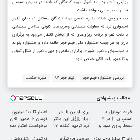
روایتی آتش زدن به اموال تهیه کنندگان که قطعا در نمایش عمومی
فیلمها تاثیر منفی خواهد داشت.
نایب رییس هیات مدیره انجمن تهیه کنندگان مستقل در پایان اظهار
امیدواری کرد که معاونت سینمایی وسرپرست کنونی سازمان سینمایی
با دقت نظر و برنامه ریزی‌های که از ایشان انتظار می‌رود به برگزاری
باری به هر جهت جشنواره ملی فیلم فجر خاتمه داده و جشنواره بتواند
با سیاستهای دائمی، شورای برگزاری دائمی و دبیر دائمی از شکل کنونی
و تا حدی رقت انگیز خلاص شود.
بررسی جشنواره فیلم فجر
فیلم فجر 97
منیژه حکمت
مطالب پیشنهادی
خرید موبایل با
برای اولین بار در
اعتبار تا ۱۰۰ میلیون
اسنپ پی | در ۴
ایران🇮🇷 این دکتر
تومان ⚡ همین الان
قسط بدون سود و
کرم ترمیم کننده 23
درخواست اعتبار بده
کارمزد!
روزه ساخت!
✅
وام ۳ میلیاردی، ویژه
صاحب فروشگاه
نوشیدنی شفابخش