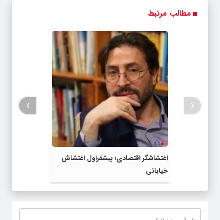
اینجا ثبت کن
کمیسیون
24ماه ماندگاری ✅
مطالب مرتبط
جوان شو
›
‹
اغتشاشگر اقتصادی؛ پیشقراول اغتشاش
خیابانی