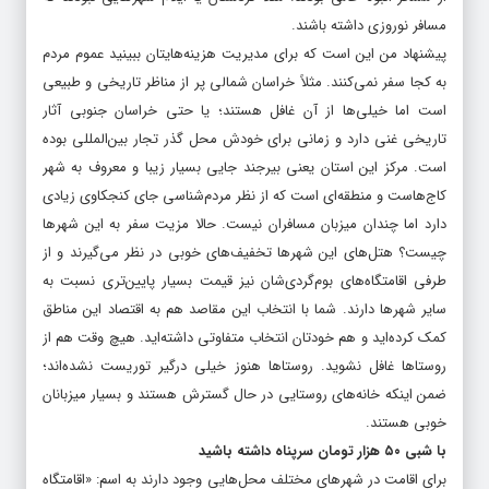
مسافر نوروزی داشته باشند.
پیشنهاد من این است که برای مدیریت هزینه‌هایتان ببینید عموم مردم
به کجا سفر نمی‌کنند. مثلاً خراسان شمالی پر از مناظر تاریخی و طبیعی
است اما خیلی‌ها از آن غافل هستند؛ یا حتی خراسان جنوبی آثار
تاریخی غنی دارد و زمانی برای خودش محل گذر تجار بین‌المللی بوده
است. مرکز این استان یعنی بیرجند جایی بسیار زیبا و معروف به شهر
کاج‌هاست و منطقه‌ای است که از نظر مردم‌شناسی جای کنجکاوی زیادی
دارد اما چندان میزبان مسافران نیست. حالا مزیت سفر به این شهرها
چیست؟ هتل‌های این شهرها تخفیف‌های خوبی در نظر می‌گیرند و از
طرفی اقامتگاه‌های بوم‌گردی
شان نیز قیمت بسیار پایین‌تری نسبت به
سایر شهرها دارند. شما با انتخاب این مقاصد هم به اقتصاد این مناطق
کمک کرده‌اید و هم خودتان انتخاب متفاوتی داشته‌اید. هیچ وقت هم از
روستاها غافل نشوید. روستاها هنوز خیلی درگیر توریست نشده‌اند؛
ضمن اینکه خانه‌های روستایی در حال گسترش هستند و بسیار میزبانان
خوبی هستند.
با شبی ۵۰ هزار تومان سرپناه داشته باشید
برای اقامت در شهرهای مختلف محل‌هایی وجود دارند به اسم: «اقامتگاه