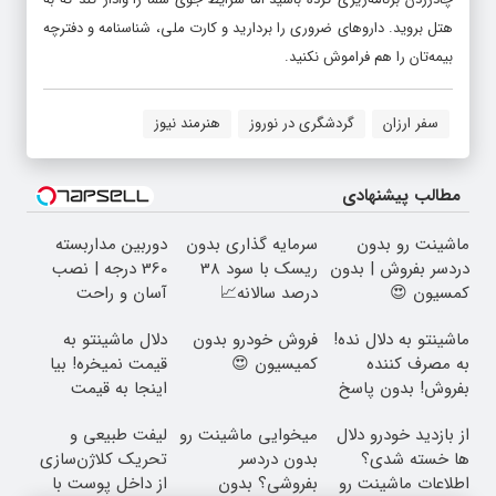
هتل بروید. داروهای ضروری را بردارید و کارت ملی، شناسنامه و دفترچه
بیمه‌تان را هم فراموش نکنید.
سفر ارزان
گردشگری در نوروز
هنرمند نیوز
مطالب پیشنهادی
ماشینت رو بدون
سرمایه گذاری بدون
دوربین مداربسته
دردسر بفروش | بدون
ریسک با سود 38
360 درجه | نصب
کمسیون 😍
درصد سالانه📈
آسان و راحت
ماشینتو به دلال نده!
فروش خودرو بدون
دلال ماشینتو به
به مصرف کننده
کمیسیون 😍
قیمت نمیخره! بیا
بفروش! بدون پاسخ
اینجا به قیمت
به یک تماس
بفروش*فقط خریدار
از بازدید خودرو دلال
میخوایی ماشینت رو
لیفت طبیعی و
واقعی*
ها خسته شدی؟
بدون دردسر
تحریک کلاژن‌سازی
اطلاعات ماشینت رو
بفروشی؟ بدون
از داخل پوست با