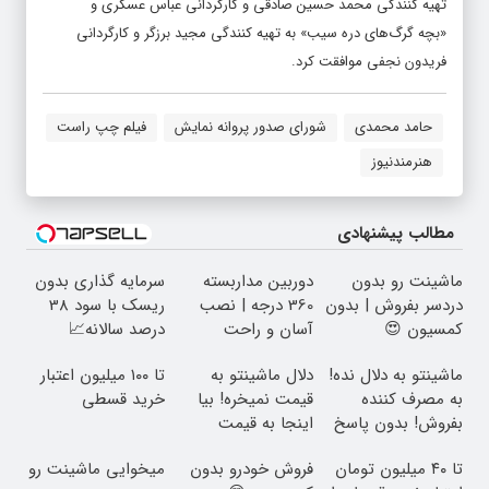
تهیه کنندگی محمد حسین صادقی و کارگردانی عباس عسگری و
«بچه گرگ‌های دره سیب» به تهیه کنندگی مجید برزگر و کارگردانی
فریدون نجفی موافقت کرد.
حامد محمدی
شورای صدور پروانه نمایش
فیلم چپ راست
هنرمندنیوز
مطالب پیشنهادی
Image failed to load
Image failed to load
Image failed to load
ماشینت رو بدون
دوربین مداربسته
سرمایه گذاری بدون
دردسر بفروش | بدون
360 درجه | نصب
ریسک با سود 38
کمسیون 😍
آسان و راحت
درصد سالانه📈
Image failed to load
Image failed to load
Image failed to load
ماشینتو به دلال نده!
دلال ماشینتو به
تا ۱۰۰ میلیون اعتبار
به مصرف کننده
قیمت نمیخره! بیا
خرید قسطی
بفروش! بدون پاسخ
اینجا به قیمت
به یک تماس
بفروش*فقط خریدار
Image failed to load
Image failed to load
Image failed to load
تا ۴۰ میلیون تومان
فروش خودرو بدون
میخوایی ماشینت رو
واقعی*