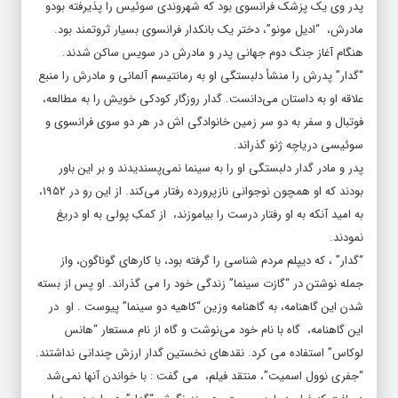
پدر وی یک پزشک فرانسوی بود که شهروندی سوئیس را پذیرفته بودو
مادرش، “ادیل مونو”، دختر یک بانکدار فرانسوی بسیار ثروتمند بود.
هنگام آغاز جنگ دوم جهانی پدر و مادرش در سویس ساکن شدند.
“گدار” پدرش را منشأ دلبستگی او به رمانتیسم آلمانی و مادرش را منبع
علاقه او به داستان می‌دانست. گدار روزگار کودکی خویش را به مطالعه،
فوتبال و سفر به دو سر زمین‌ خانوادگی اش در هر دو سوی فرانسوی و
سوئیسی دریاچه ژنو گذراند.
پدر و مادر گدار دلبستگی او را به سینما نمی‌پسندیدند و بر این باور
بودند که او همچون نوجوانی نازپرورده رفتار می‌کند. از این رو در ۱۹۵۲،
به امید آنکه به او رفتار درست را بیاموزند، از کمکِ پولی به او دریغ
نمودند.
“گدار” ، که دیپلم مردم شناسی را گرفته بود، با کارهای گوناگون، واز
جمله نوشتن در “گازت سینما” زندگی خود را می گذراند. او پس از بسته
شدن این گاهنامه، به گاهنامه وزین “کاهیه دو سینما” پیوست . او در
این گاهنامه، گاه با نام خود می‌نوشت و گاه از نام مستعار “هانس
لوکاس” استفاده می کرد. نقدهای نخستین گدار ارزش چندانی نداشتند.
“جفری نوول اسمیت”، منتقد فیلم، می گفت : با خواندن آنها نمی‌شد