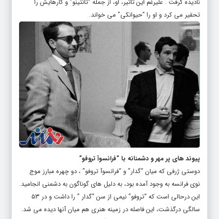
نادیده گرفت . علیرغم این تاثیر، او، از جمله “تانتینو” و کارهایش را
تحقیر می کرد و او را “حیوانکی” می خواند.
پیوند های پر مهر و دشمنانه با “فرانسوآ تروفو”
دوستی ژرفی که میان “گدار” و “فرانسوآ تروفو” ، دو چهره مبارز موج
نوی فرانسه به وجود آمده بود، به دلیل های گوناگون به دشمنی انجامید.
این درحالی است که “تروفو” نیمی از سن “گدار ” را داشت و در ۵۳
سالگی درگذشت، این فاصله در زمینه هنری هم میان آنها دیده می شد.