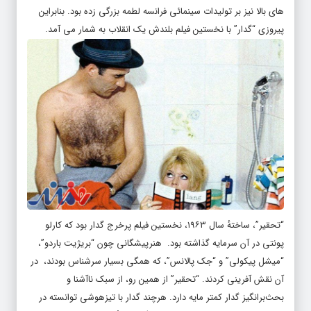
های بالا نیز بر تولیدات سینمائی فرانسه لطمه بزرگی زده بود. بنابراین
پیروزی “گدار” با نخستین فیلم بلندش یک انقلاب به شمار می آمد.
“تحقیر”، ساختهٔ سال ۱۹۶۳، نخستین فیلم پرخرج گدار بود که کارلو
پونتی در آن سرمایه گذاشته بود. هنرپیشگانی چون “بریژیت باردو”،
“میشل پیکولی” و “جک پالانس”، که همگی بسیار سرشناس بودند، در
آن نقش آفرینی کردند. “تحقیر” از همین رو، از سبک ناآشنا و
بحث‌برانگیز گدار کمتر مایه دارد. هرچند گدار با تیزهوشی توانسته در