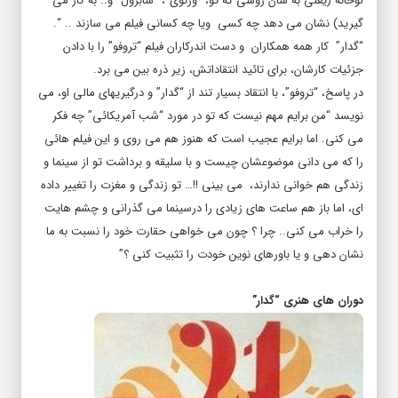
لوحانه (یعنی به سان روشی که تو، “ورنوی”، “شابرول” و.. به کار می
گیرید) نشان می دهد چه کسی ویا چه کسانی فیلم می سازند .. “.
“گدار” کار همه همکاران و دست اندرکاران فیلم “تروفو” را با دادن
جزئیات کارشان، برای تائید انتقاداتش، زیر ذره بین می برد.
در پاسخ، “تروفو”، با انتقاد بسیار تند از “گدار” و درگیریهای مالی او، می
نویسد “من برایم مهم نیست که تو در مورد “شب آمریکائی” چه فکر
می کنی. اما برایم عجیب است که هنوز هم می روی و این فیلم هائی
را که می دانی موضوعشان چیست و با سلیقه و برداشت تو از سینما و
زندگی هم خوانی ندارند، می بینی !!… تو زندگی و مغزت را تغییر داده
ای، اما باز هم ساعت های زیادی را درسینما می گذرانی و چشم هایت
را خراب می کنی.. چرا ؟ چون می خواهی حقارت خود را نسبت به ما
نشان دهی و یا باورهای نوین خودت را تثبیت کنی ؟”
دوران های هنری “گدار”