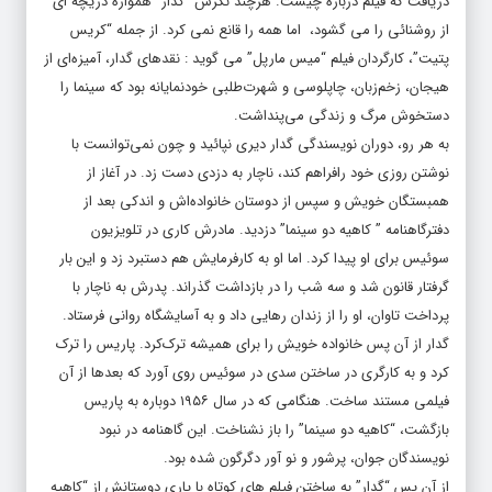
دریافت که فیلم درباره چیست. هرچند نگرش “گدار” همواره دریچه ای
از روشنائی را می گشود، اما همه را قانع نمی کرد. از جمله “کریس
پتیت”، کارگردان فیلم “میس مارپل” می گوید : نقدهای گدار، آمیزه‌ای از
هیجان، زخم‌زبان، چاپلوسی و شهرت‌طلبی خودنمایانه بود که سینما را
دستخوش مرگ و زندگی می‌پنداشت.
به هر رو، دوران نویسندگی گدار دیری نپائید و چون نمی‌توانست با
نوشتن روزی خود رافراهم کند، ناچار به دزدی دست زد. در آغاز از
همبستگان خویش و سپس از دوستان خانواده‌اش و اندکی بعد از
دفترگاهنامه ” کاهیه دو سینما” دزدید. مادرش کاری در تلویزیون
سوئیس برای او پیدا کرد. اما او به کارفرمایش هم دستبرد زد و این بار
گرفتار قانون شد و سه شب را در بازداشت گذراند. پدرش به ناچار با
پرداخت تاوان، او را از زندان رهایی داد و به آسایشگاه روانی فرستاد.
گدار از آن پس خانواده خویش را برای همیشه ترک‌کرد. پاریس را ترک
کرد و به کارگری در ساختن سدی در سوئیس روی آورد که بعدها از آن
فیلمی مستند ساخت. هنگامی که در سال ۱۹۵۶ دوباره به پاریس
بازگشت، “کاهیه دو سینما” را باز نشناخت. این گاهنامه در نبود
نویسندگان جوان، پرشور و نو آور دگرگون شده بود.
از آن پس “گدار” به ساختن فیلم های کوتاه با یاری دوستانش از “کاهیه