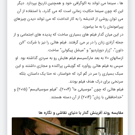
ها ، سینما می تواند به اکوگرافی خود و همچنین تاریخ بپردازد. دیگر
این که چون سینما حکایت زمانی است که می گذرد، با استفاده از آن
می توان روشی از اندیشه را به کار انداخت که می تواند دیدن چیزهای
پیرامونمان را به ما بیاموزد.
در این میان گدار فیلم های بسیاری ساخت که پدیده های اجتماعی و از
جمله آزادی زنان را در بر می گرفتند. فیلم هائی را نیز با شرکت “الن
دلون”، “ژرار دوپاردیو” و “میشل پیکولی” ساخت.
ازسالهای ۷۰ به بعد مارکسیسم فیلم هایش رو به سردی گذاشته بود. او
سپس به فیلم هائی روآورد که گویشی پراکنده و مجازی داشتند و این
سبک بسیاری را سر در گم کرد که خواستار، نه حتا یک داستان، بلکه
سرنخی برای درک هدف فیلم بودند.
فیلم هائی که چون “موسیقی ما” (۲۰۰۴)، “فیلم سوسیالیسم” (۲۰۱۵) و
“خداحافظی با زبان” (۲۰۱۴) از آن دسته هستند.
مقایسه روند آفرینش گدار با دنیای نقاشی و نگاره ها