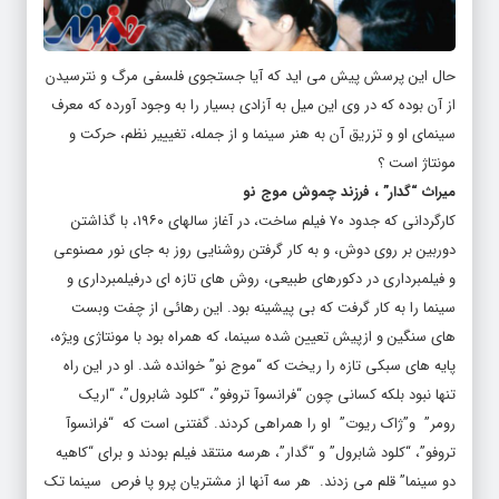
حال این پرسش پیش می اید که آیا جستجوی فلسفی مرگ و نترسیدن
از آن بوده که در وی این میل به آزادی بسیار را به وجود آورده که معرف
سینمای او و تزریق آن به هنر سینما و از جمله، تغیییر نظم، حرکت و
مونتاژ است ؟
میراث “گدار” ، فرزند چموش موج نو
کارگردانی که جدود ۷۰ فیلم ساخت، در آغاز سالهای ۱۹۶۰، با گذاشتن
دوربین بر روی دوش، و به کار گرفتن روشنایی روز به جای نور مصنوعی
و فیلمبرداری در دکورهای طبیعی، روش های تازه ای درفیلمبرداری و
سینما را به کار گرفت که بی پیشینه بود. این رهائی از چفت وبست
های سنگین و ازپیش تعیین شده سینما، که همراه بود با مونتاژی ویژه،
پایه های سبکی تازه را ریخت که “موج نو” خوانده شد. او در این راه
تنها نبود بلکه کسانی چون “فرانسوآ تروفو”، “کلود شابرول”، “اریک
رومر” و”ژاک ریوت” او را همراهی کردند. گفتنی است که “فرانسوآ
تروفو”، “کلود شابرول” و “گدار”، هرسه منتقد فیلم بودند و برای “کاهیه
دو سینما” قلم می زدند. هر سه آنها از مشتریان پرو پا فرص سینما تک