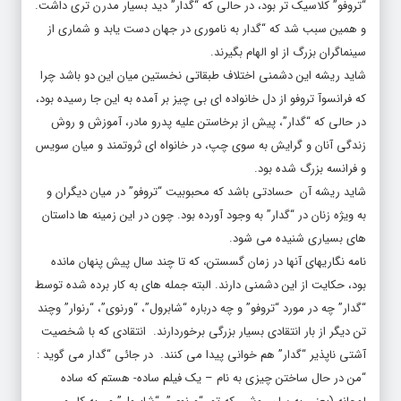
“تروفو” کلاسیک تر بود، در حالی که “گدار” دید بسیار مدرن تری داشت.
و همین سبب شد که “گدار به ناموری در جهان دست یابد و شماری از
سینماگران بزرگ از او الهام بگیرند.
شاید ریشه این دشمنی اختلاف طبقاتی نخستین میان این دو باشد چرا
که فرانسوآ تروفو از دل خانواده ای بی چیز بر آمده به این جا رسیده بود،
در حالی که “گدار”، پیش از برخاستن علیه پدرو مادر، آموزش و روش
زندگی آنان و گرایش به سوی چپ، در خانواه ای ثروتمند و میان سویس
و فرانسه بزرگ شده بود.
شاید ریشه آن حسادتی باشد که محبوبیت “تروفو” در میان دیگران و
به ویژه زنان در “گدار” به وجود آورده بود. چون در این زمینه ها داستان
های بسیاری شنیده می شود.
نامه نگاریهای آنها در زمان گسستن، که تا چند سال پیش پنهان مانده
بود، حکایت از این دشمنی دارند. البته جمله های به کار برده شده توسط
“گدار” چه در مورد “تروفو” و چه درباره “شابرول”، “ورنوی”، “رنوار” وچند
تن دیگر از بار انتقادی بسیار بزرگی برخوردارند. انتقادی که با شخصیت
آشتی ناپذیر “گدار” هم خوانی پیدا می کنند. در جائی “گدار می گوید :
“من در حال ساختن چیزی به نام – یک فیلم ساده- هستم که ساده