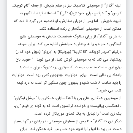
البته “گدار” از موسیقی کلاسیک نیز در فیلم هایش، از جمله “نام کوچک،
کارمن” و ” هرکس برای خودش(زندگی) ” استفاده کرده اما آنهم به
شیوه خویش. اما پس از دوران سفارش، او تصمیم می گیرد تا انجا که
ممکن است از موسیقی آهنگسازان زنده استفاده نکند.
به هر رو “گدار”، از ورای دیالوگ شخصیت هایش به موسیقی های
گوناگون دلخواه و یا نه چندان دلخواهش اشاره می کند. برای نمونه،
درفیلم “سرباز کوچک، “انا کارینا” (ورونیکا) به “برونو” (دوبل خود گدار)
پیشنهاد می کند که به موسیقی گوش کنند. او می گوید : ” خوب، باخ
برای این ساعت مناسب نیست. کنسرتوی براندنبورگ برای ساعت ۸
بامداد بی نظیر است.. برای موتزارت وبتهوون کمی زود است. موتزارت
را باید ساعت ۸ شب شنیدو بتهوون چون سنگین تر است به درد نیمه
شب می خورد.”
از مهمترین همکاری های وی با آهنگسازان، همکاری با “میشل لوگران”
، آهنگساز، پیانیست و خواننده فرانسوی است که به گونه ای فیلم “زن،
یک زن است” را تبدیل به یک کمدی موزیکال کرده است.
دیگر این که “گدار” حتا پس از سفارش موسیقی، در پایان در آنها بسیار
دست می برد تا انها را با آنچه خود حس می کرد همگن کند.. برای