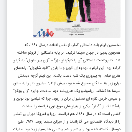
نخستین فیلم بلند داستانی گدار، از نفس افتاده درسال ۱۹۶۰، که
همچون بمبی در جهان سینما ترکید، بر پایه داستانی از تروفو ساخته
شد که پرداخت داستانی آن را کارگردان بزرگ، “ژان پیر ملویل” به گردن
گرفته بود. این فیلم با بودجه‌ای ناچیز و با یاری “کلود شابرول”، راهنمای
هنری فیلم، به پیروزی یک شبه دست یافت. این فیلم گرچه دیدنش
برای زیر ۱۸ سالگان ممنوع شده بود، بیش از ۲٫۲ میلیون نفر را به سالن
سینما ها کشاند، ازبلموندو یک هنرپیشه مهم ساخت، جایزه “ژان ویگو”
و سپس خرس نقره ای فستیوال برلن را ربود. چرا که فیلمی بود نوین و
راه‌گشا که از “گدار” یکی از بنیان‌های موج نوی فرانسه را ساخت.
گفتنی است که در سال ۱۹۶۰، هم فرانسه، اروپا و آمریکا دوران پر تنشی
را از دیدگاه اقتصادی می گذراندند و از میزان سینما روها، ۱۷%، طی
دوسال، کاسته شده بود و چشم و هم چشمی ها بسیار زیاد بود. مالیات