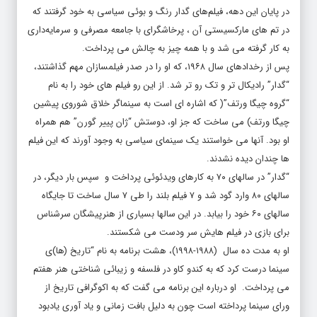
در پایان این دهه، فیلم‌های گدار رنگ و بوئی سیاسی به خود گرفتند که
در تم های مارکسیستی آن ، پرخاشگرای با جامعه مصرفی و سرمایه‌داری
به کار گرفته می شد و با همه چیز به چالش می پرداخت.
پس از رخدادهای سال ۱۹۶۸، که او را در صدر فیلمسازان مهم گذاشتند،
“گدار” رادیکال تر و تک رو تر شد. از این رو فیلم های خود را به نام
“گروه چیگا ورتف”( که اشاره ای است به سینماگر خلاق شوروی پیشین
چیگا ورتف) می ساخت که جز او، دوستش “ژان پییر گورن” هم همراه
او بود. آنها می خواستند یک سینمای سیاسی به وجود آورند که این فیلم
ها چندان دیده نشدند.
“گدار” در سالهای ۷۰ به کارهای ویدئوئی پرداخت و سپس بار دیگر، در
سالهای ۸۰ وارد گود شد و ۷ فیلم بلند را طی ۷ سال ساخت تا جایگاه
سالهای ۶۰ خود را بیابد. در این سالها بسیاری از هنرپیشگان سرشناس
برای بازی در فیلم هایش سر ودست می شکستند.
او به مدت ده سال (۱۹۸۸-۱۹۹۸)، هشت برنامه به نام “تاریخ (ها)ی
سینما درست کرد که به کندو کاو در فلسفه و زیبائی شناختی هنر هفتم
می پرداخت. او درباره این برنامه می گفت که به اکوگرافی تاریخ از
ورای سینما پرداخته است چون به دلیل بافت زمانی و یاد آوری یادبود