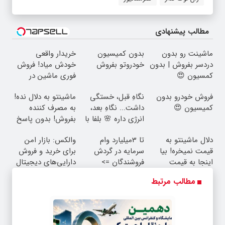
مطالب پیشنهادی
ماشینت رو بدون
بدون کمیسیون
خریدار واقعی
دردسر بفروش | بدون
خودروتو بفروش
خودش میاد! فروش
کمسیون 😍
فوری ماشین در
همراه مکانیک
فروش خودرو بدون
نگاهِ قبل، خستگی
ماشینتو به دلال نده!
کمیسیون 😍
داشت... نگاهِ بعد،
به مصرف کننده
انرژی داره 🌸 بلفا با
بفروش! بدون پاسخ
25% تخفیف
به یک تماس
دلال ماشینتو به
تا 3میلیارد وام
والکس: بازار امن
قیمت نمیخره! بیا
سرمایه در گردش
برای خرید و فروش
اینجا به قیمت
فروشندگان =>
دارایی‌های دیجیتال
بفروش*فقط خریدار
فروشگاهت رو ثبت
مطالب مرتبط
واقعی*
کن