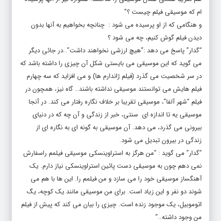
ام که موسیقی فیلم چیست ؟”
و هنگامی که از او پرسیده می شود : چنانچه بخواهیم به آنها بدون
دیدن فیلم گوش کنیم، چه می شود ؟
“گدار” پاسخ می دهد :”هیچ ارزشی نخواهند داشت”..در جائی دیگر
می گوید که این موسیقی می بایستی شکل آن چیزی را داشته باشد که
در سر شخصیت می گذرد (فیلم ژاندارم ها) و می افزاید که سه چهارم
فیلم هایش می توانستند موسیقی نداشته باشند.. گاه نیز، همچون در
فیلم “شهر آلفا”، موسیقی تقریبا بر خلاف نگاره رفتار می کند. در آنجا
موسیقی یه تا اندازه ای سنتی، خبر از زندگی و آن چه که در دنیای
بیرونی می گذرد، می دهد. آن موسیقی به گونه ای به نگاره ای از
زندگی در بیرون تبدیل می شود.
“گدار” می گوید : “من هرگز به استراوینسکی موسیقی فیلمم راسفارش
نمی دهم چون به موسیقی دست پائین استراوینسکی نیاز دارم. یک
آهنگساز موسیقی خود را می سازد و من فیلمم را. این ها با هم می
شوند دو نفر و این زیاد است. برای من موسیقی مانند یک کوچه، یگ
اتوموبیل، یک موجود زنده است. چیزی را بیان می کند که پیش از فیلم
من وجود داشته..”