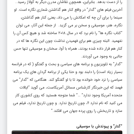
را از دست بدهد. بنابراین، همچون نقاشان مدرن دیگر به کولاژ رسید..
آخرین فیلم های “گدار” در واقع کنار هم گذاشتن شماری نگاره است. او
سینما را برای آن چه که امکانش را می داد، یعنی کنار هم گذاشتن،
نگاره، هنر، موسیقی و سخن بر می گزید. از جمله این آثار، می توان
“کتاب نگاره ها” را نام برد که در سال ۲۰۱۸ ساخته شد و هیچ کس آن را
نفهمید. البته چیزی هم برای فهمیدن نداشت چون این نگاره ها که در
کنار هم قرار داده شده بودند، همراه با آوا، سخنان و موسیقی تنها حس
جالبی به وجود می آوردند.
“گدار” به تلویزیون و برنامه های سیاسی و بحث و گفتگو ( که در فرانسه
بسیار زیاد است) را دلبند بود و حتا یکی از برنامه گردان های یک برنامه
سیاسی را نزد خود خوانده بود تا با او گفتگو کند. هنگامی که “گدار” می
فهمد که این خبرنگار کارشناس مسائل آمریکاست، می گوید “ایالات
متحده آمریکا وجود ندارد” …” شما متوجه هستید که روی کشوری کار
می کنید که نام ندارد !!، چون تاریخ ندارد. و چون تاریخ ندارد، فیلم می
سازد و تاریخش را روی پرده جهان می افکند.”
“گدار” و پیوندش با موسیقی