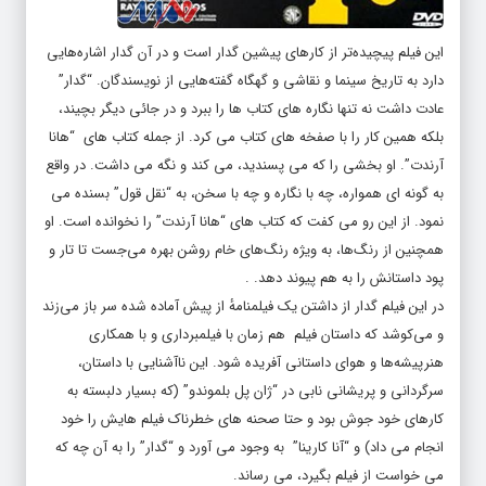
این فیلم پیچیده‌تر از کارهای پیشین گدار است و در آن گدار اشاره‌هایی
دارد به تاریخ سینما و نقاشی و گهگاه گفته‌هایی از نویسندگان. “گدار”
عادت داشت نه تنها نگاره های کتاب ها را ببرد و در جائی دیگر بچیند،
بلکه همین کار را با صفخه های کتاب می کرد. از جمله کتاب های “هانا
آرندت”. او بخشی را که می پسندید، می کند و نگه می داشت. در واقع
به گونه ای همواره، چه با نگاره و چه با سخن، به “نقل قول” بسنده می
نمود. از این رو می کفت که کتاب های “هانا آرندت” را نخوانده است. او
همچنین از رنگ‌ها، به ویژه رنگ‌های خام روشن بهره می‌جست تا تار و
پود داستانش را به هم پیوند دهد. .
در این فیلم گدار از داشتن یک فیلمنامهٔ از پیش آماده شده سر باز می‌زند
و می‌کوشد که داستان فیلم هم زمان با فیلمبرداری و با همکاری
هنرپیشه‌ها و هوای داستانی آفریده شود. این ناآشنایی با داستان،
سرگردانی و پریشانی نابی در “ژان پل بلموندو” (که بسیار دلبسته به
کارهای خود جوش بود و حتا صحنه های خطرناک فیلم هایش را خود
انجام می داد) و “آنا کارینا” به وجود می آورد و “گدار” را به آن چه که
می خواست از فیلم بگیرد، می رساند.