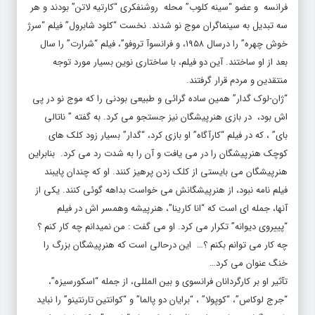
فرانسه و عضو “سینه کلوب” محله روشنفکری “کارتیه لاتن” بودند و هر
سه تبدیل به سینماگران موج نو شدند. نخست “کلود شابرول” فیلم “سرژ
خوش چهره” را درسال ۱۹۵۸، و فرانسوآ تروفو”، فیلم “شرارت” را سال
بعد از او ساختند. آین دو فیلم، با ساختاری نوین بسیار مورد توجه
منتقدین و مردم قرار گرفتند.
“ژان-لوک گدار” همین ساده گرائی و طبیعی بودنی را که موج نو در پی
اش بود، در بازی هنرپیشگان نیز جستجو می کرد. به گفته ” ناتالی
بای” ، که در فیلم “کارآگاه” او بازی کرد، “گدار” بسیار زود کلک های
کوچک هنرپیشگان را در می یافت و آن را به شدت رد می کرد. بنابراین
هنرپیشگان می بایستی از کلک زدن پرهیز کنند. او که چندان پایبند
فیلم نامه نبود، از هنرپیشگانش می خواست بداهه گوئی کنند. یکی از
آنها، جمله ای است که “انا کارینا”، هنرپیشه وهمسر اش در فیلم
“پییروی دیوانه” تکرار می کرد. او می گفت : من نمیدانم چه کار کنم ؟
چه کار می توانم بکنم ؟… این درحالی است که هنرپیشگان بزرگ را
خنگ عنوان می کرد…
تآثیر او بر کارگردانان فرانسوی و بین المللی، از جمله “اسکورسیزه”،
“جرج لوکاس”، “کوپولا” ، “برایان دو پالما” و “کوانتین تارنتینو” را نباید