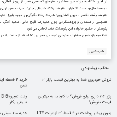
در آیین اختتامیه یازدهمین جشنواره هنرهای تجسمی فجر، از پرویز اقبالی؛ هن
مجسمه‌سازی، احمد نادعلیان؛ ‏هنرمند رشته هنرهای جدید، سیدمحسن نوری ن
هنرمند رشته عکاسی، مهین افشان‌پور؛ هنرمند رشته نگارگری و مجید بلوچ؛ هنر
همچنین از منتقدان و پژوهشگرانی چون حمیدرضا قلیچ خانی، ‏مجید اخگر، سیا
‏پژوهش با حضور خانواده‌ این پژوهشگر فقید تجلیل می‌شود.
اختتامیه یازدهمین جشنواره هنرهای تجسمی فجر روز ۱۵ اسفند از ساعت ۱۸ در تالار وحدت برگزار می‌شود.
هنرمندنيوز
مطالب پیشنهادی
فروش خودروی شما به بهترین قیمت بازار ✅
خرید 4 قسطه
تلفن
پژو 206 داری برای فروش؟ با کارنامه به بهترین
قیمت بفروش!
طبیعی بکار
بدون پیش پرداخت در 4 قسط ✅ اینترنت LTE
هدیه 200 س