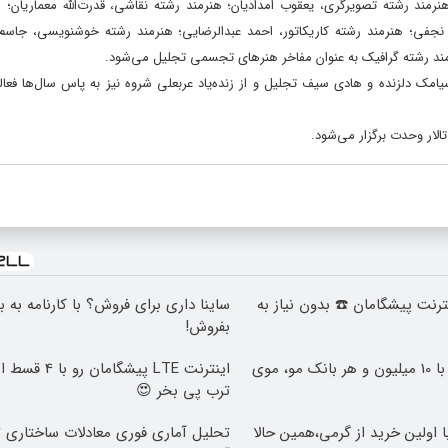
رمند رشته ‏تصویرگری، یعقوب امدادیان؛ هنرمند رشته نقاشی، قدرت‌الله معماریان؛ 
جفی؛ هنرمند رشته کاریکاتور، احمد عبدالرضایی؛ هنرمند رشته ‏خوشنویسی، جاسم 
مند رشته ‏گرافیک به عنوان مفاخر هنرهای تجسمی تجلیل می‌شود.
مک دلزنده و هادی سیف تجلیل و از زنده‌یاد عربعلی ‏شروه نیز به پاس سال‌ها فعا
 اینترنت پیشگامان ☎️ بدون نیاز به
ساینا داری برای فروش؟ با کارنامه به 
بفروش!
وقت تغییره😍😍 با 10 میلیون و هر بانک مو، موی
اینترنت LTE پیشگا
ترب پی بخر 😍
وتی با اولین خرید از گرمی،همین حالا
تحلیل آماری فوری معادلات ساختاری ت