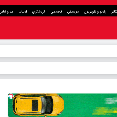
ئاتر
رادیو و تلویزیون
موسیقی
تجسمی
گردشگری
ادبیات
مد و لباس
ر
_