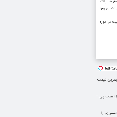
هنرمند رشته
غضبان پور؛
لیت در حوزه
بهترین قیمت
مان رو با 4 قسط از اسنپ پی +
فسیری با