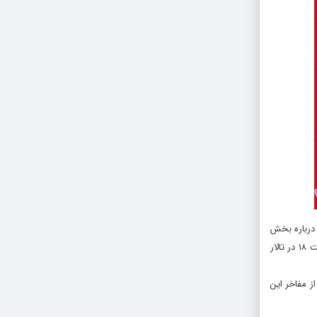
درباره بخش
تجلیل از مفاخر هنرهای تجسمی در یازدهمین جشنواره هنرهای تجسمی فجر گفت: امسال در آیین ‏اختتامیه جشنواره هنرهای تجسمی فجر که ۱۵ اسفند ماه ساعت ۱۸ در تالار
 مفاخر این