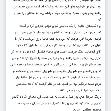
کمند امیرسلیمانی که از بازیکنان بخش فینال مسابقه «شب‌های مافیا»
بود، درباره‌ی بازخوردهای این مسابقه و اینکه آیا ادامه سری جدید این
رئالیتی‌شو بدون سعید ابوطالب موثر خواهد بود نیز مطالبی را عنوان
کرد.
او «شب‌های مافیا» را یک رئالیتی‌شوی موفق معرفی کرد و گفت:
شب‌های مافیا را خیلی دوست داشتم و بازخوردهای خوبی هم از آن
گرفتم. تقریباً الان هرکجا که می‌رویم همه مافیا بازی می‌کنند و کار را
دنبال می کنند، این نشان می‌دهد کار موفقی بود اما طبق گفته خود
آقای ابوطالب دیگر ظرفیت «شب‌های مافیا» تکمیل شده بود و ادامه‌اش
تکرار بود. ایشان اخیرا رئالیتی شو «پدرخوانده» را شروع کرده‌اند و من
هم افتخار بازی در بخشی از این کار را داشتم. شخصیت‌ها و نحوه بازی
در این رئالیتی شو هم برای بازیکنان و هم برای تماشاچیان سخت‌تر و
پیچیده‌تر است. از طرفی تدابیری هم که در سری‌های قبل مافیا برای
مردم شبهه برانگیز بود، در اینجا هم در نظر گرفتند که کاملا مشخص
باشد خود افراد تیم بازی می کنند.
بازیگر سریال‌های پدر سالار، همسایه ها، همسران، معمای شاه و گاندو
در پایان اعلام کرد که این روزها مشغول بازی در سریال «محرمانه»
محمود معظمی است.