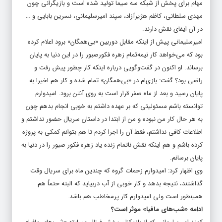
مهام برای پخش از شبکه سه سیما تولید شده است و بازیگرانی چون
مهدی سلطانی، کاظم هژیرآزاد، سپند امیرسلیمانی، نسرین بابایی و …
در آن ایفای نقش دارند.
امیرسلیمانی پیش از اینکه مقابل دوربین «بی‌همگان» برود اعلام کرده
بود که می‌خواهد کار نیمه‌تمام زهره فکورصبور را در این دنیا به پایان
برساند. او اکنون در گفت‌وگویی درباره اینکه کار چطور پیش رفت و
راضی بود؟ گفت: بازی‌ام در «بی‌همگان» تمام شده و کار هم اخیرا به
پایان رسید و بعد از ماه صفر قرار است به روی آنتن برود. امیدوارم
توانسته باشم مسئولیتی که بر عهده داشتم به خوبی انجام بدهم چون
به هر حال کار من نبوده و من از ابتدا در داستان سریال حضور نداشتم و
اطلاعات کافی نداشتم، فقط آن را اجرا کردم تا هم بتوانم کمکی به پروژه
کرده باشم و هم اینکه نقش ناتمام زنده یاد زهره فکور صبور را در دنیا به
پایان برسانم.
وی اظهار کرد: امیدوارم زحمات گروه که چندین ماه برای سریال وقت
گذاشتند، نتیجه بدهد و کار خوبی از آب دربیاید که البته حتماً هم
همینطور است ولی امیدوارم کار پرمخاطب هم باشد.
ادامه «شب‌های مافیا» موثر است؟