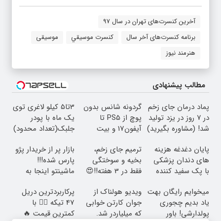
آخرین کنسرت‌های تهران در سال 97
برنامه کنسرت‌های آخر سال
كنسرت موسيقي
موسیقی
هنرمند نیوز
مطالب پیشنهادی
پماد درمان جای زخم
گردونه شانس بدون
3تا5 کیلو لاغری توی
در ۷ روز در یزد تولید
پوچ از PS5 تا
یک ماه با پودر
شد! (مشاوره بگیرید)
آیفون17 و بیت
جلبک(تعداد محدود)
کوین 🔥
پایان دغدغه هزینه
ترمیم جای زخم،
بازار پر از خریدار پژو
های دندان پزشکی
بخیه و سوختگی
پارس شده!!!
با پک سفید کننده
فقط در 3 هفته!!😍
ماشینتو اینجا به
خانگی
راحتی بفروش
میخوایم رایگان بهت
ویدیو هولناک از
پرکاربردترین دریل
یاد بدیم چجوری
جوان کارتن خوابی
47 تیکه 👈🏻 با
پولدارشی! باور
که میلیاردر شد.
کمترین قیمت 🔥