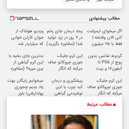
مطالب پیشنهادی
اگر میخوای ایمپلنت
پماد درمان جای زخم
ویدیو هولناک از
کنی الان وقتشه |
در ۷ روز در یزد تولید
جوان کارتن خوابی
فقط با ۲۵ میلیون
شد! (مشاوره بگیرید)
که میلیاردر شد.
تومان!!!
آموزش رایگان
گردونه شانس بدون
این کرم جلبک،
بدترین جای بخیه با
پوچ از PS5 تا
جوری چروکاتو صاف
این کرم گیاهی از
آیفون17 و بیت
میکنه که انگار
بین میره‼️ (مشاوره
کوین 🔥
بوتاکس کردی!
رایگان)
این کرم جلبک،
پیشگیری و درمان
میخوایم رایگان بهت
(تخفیف ویژه)
جوری چروکاتو صاف
کبد چرب با این
یاد بدیم چجوری
میکنه که انگار
نوشیدنی گیاهی
پولدارشی! باور
بوتاکس کردی!
نداری امتحانش
مطالب مرتبط
(تخفیف ویژه)
مجانیه