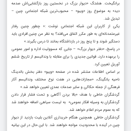
برانگیخت. هشتگ «دیوار بزرگ در نخستین روز بازگشایی‌اش صدمه
دید» به موضوع روز «ویبو» – محبوب‌ترین شبکه اجتماعی چین –
تبدیل شد.
یکی از کاربران این شبکه اجتماعی نوشت :« چطور چنین رفتار
غیرمتمدنانه‌ای به طور مکرر اتفاق می‌افتد؟ به نظر من چنین افرادی باید
دستگیر شوند و تا پنج روز در بازداشتگاه بمانند تا درس بگیرند.»
در پاسخ، «دفتر دیوار بزرگ» – جایی که مسوولیت اداره و امور عمومی
را برعهده دارد، قوانین جدیدی را برای مقابله با وندالیسم از تاریخ ششم
آوریل تعیین کرد.
بر اساس اطلاعات منتشر شده در صفحه «ویبو» دفتر بخش بالدینگ
ناحیه یانگینگ، «مجازات‌هایی در هفت نوع مختلف وندالیسم آثار
فرهنگی از جمله حکاکی و سایر صدمات عمدی تعیین خواهد شد.»
گردشگران خاطی با هدف «بالا بردن آگاهی و تحت فشار قرار دادن
گردشگران به وسیله افکار عمومی» به لیست سیاهی اضافه خواهند شد
که به عموم مردم اعلام خواهد شد.
گردشگران خاطی همچنین هنگام خریداری آنلاین بلیت‌ بازدید از دیوار
چین در آینده با محدودیت مواجه خواهند شد. با این حال در این بیانیه