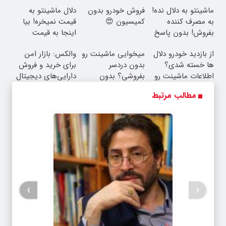
ماشینتو به دلال نده!
فروش خودرو بدون
دلال ماشینتو به
به مصرف کننده
کمیسیون 😍
قیمت نمیخره! بیا
بفروش! بدون پاسخ
اینجا به قیمت
به یک تماس
بفروش*فقط خریدار
از بازدید خودرو دلال
میخوایی ماشینت رو
والکس: بازار امن
واقعی*
ها خسته شدی؟
بدون دردسر
برای خرید و فروش
اطلاعات ماشینت رو
بفروشی؟ بدون
دارایی‌های دیجیتال
اینجا ثبت کن
کمیسیون
مطالب مرتبط
›
‹