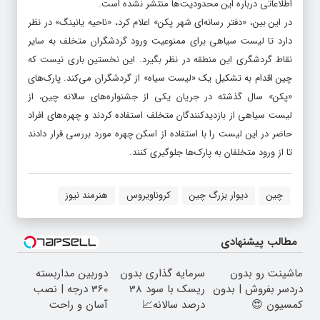
اطلاعاتی درباره این محدودیت‌ها منتشر نشده است.
در این بین، «دفتر رسانه‌ای شهر پکن» اعلام کرد، «ناحیه یانینگ» در نظر
دارد تا لیست سیاهی برای ممنوعیت ورود گردشگران متخلف به سایر
نقاط گردشگری این منطقه در نظر بگیرد. این نخستین باری نیست که
چین اقدام به تشکیل یک «لیست سیاه» از گردشگران می‌کند. پارک‌های
«پکن» سال گذشته در جریان یکی از جشنواره‌های سالانه چین، از
لیست سیاهی از بازدیدکنندگان متخلف استفاده کردند و چهره‌های افراد
حاضر در این لیست را با استفاده از اسکن چهره مورد بررسی قرار دادند
تا از ورود متخلفان به پارک‌ها جلوگیری کنند.
چین
دیوار بزرگ چین
کروناویروس
هنرمند نیوز
مطالب پیشنهادی
ماشینت رو بدون
سرمایه گذاری بدون
دوربین مداربسته
دردسر بفروش | بدون
ریسک با سود 38
360 درجه | نصب
کمسیون 😍
درصد سالانه📈
آسان و راحت