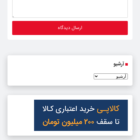
آرشیو