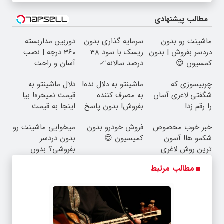
مطالب پیشنهادی
ماشینت رو بدون
سرمایه گذاری بدون
دوربین مداربسته
دردسر بفروش | بدون
ریسک با سود 38
360 درجه | نصب
کمسیون 😍
درصد سالانه📈
آسان و راحت
چربیسوزی که
ماشینتو به دلال نده!
دلال ماشینتو به
شگفتی لاغری آسان
به مصرف کننده
قیمت نمیخره! بیا
را رقم زد!
بفروش! بدون پاسخ
اینجا به قیمت
به یک تماس
بفروش*فقط خریدار
خبر خوب مخصوص
فروش خودرو بدون
میخوایی ماشینت رو
واقعی*
شکمو ها! آسون
کمیسیون 😍
بدون دردسر
ترین روش لاغری
بفروشی؟ بدون
معرفی شد
کمیسیون
مطالب مرتبط