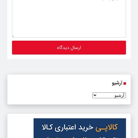
آرشیو