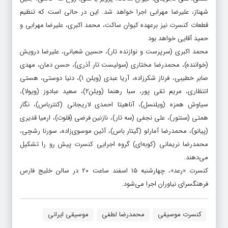
شهناز، علیرضا مهرابی اجرا خواهد شد. این در حالی است که تنظیم
قطعات کنسرت نیز برعهده کیوان ساکت، محمد اکبری، علیرضا مهرابی و
حمید آقایی خواهد بود
محمد اکبری (سرپرست و نوازنده تار)، حسین شعبانی، علیرضا درویش
(خواننده)، محمدرضا مختاری (سولیست تار آذری)، حسن دمان، مهدی
صابر خطیبی، فرناز شکرزاده، آریا عبدی (ویلن ١)، دنیا دوستی، هستی
انتظاری، مریم تقی پور، سبا رهنما (ویلن٢)، سعید عبادوز (ویولا)،
سیاوش همزه (ویلنسل)، آناهیتا احمدی لاریجانی (کنترباس)، نگار
همتی (سنتور)، علی نجفی (سه تار)، نازنین فرضی (فلوت)، ارمیا قدیری
(پیانو)، محمدرضا آمارلو (گیتار باس)، آئین موسوی‌زاده، سورنا رشچی،
محمدرضا نریمانی (کوبه‌ای) گروه اجرایی کنسرت پیش رو را تشکیل
می‌دهند.
کنسرت «رعد»، چهارشنبه ۱۵ اسفند ساعت ۲۰ در سالن خلیج فارس
فرهنگسرای نیاوران اجرا می‌شود.
کنسرت موسیقی
محمدرضا لطفی
موسیقی ایرانی