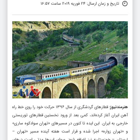
تاریخ و زمان ارسال: 24 فوریه 2019 ساعت 16:57
هنرمندنیوز
:
قطارهای گردشگری از سال ۱۳۹۶ حرکت خود را روی خط راه
آهن ایران آغاز کرده‌اند، کمی بعد از ورود نخستین قطارهای توریستی
خارجی به ایران. این ایده تا کنون در مسیرهای «تهران سوادکوه ساری»
و «تهران زواره» اجرا شده و قرار است هفته آینده مسیر «تهران –
لرستان – خوزستان» نیز اضافه شود. سوای این‌ها مدتی است درهای