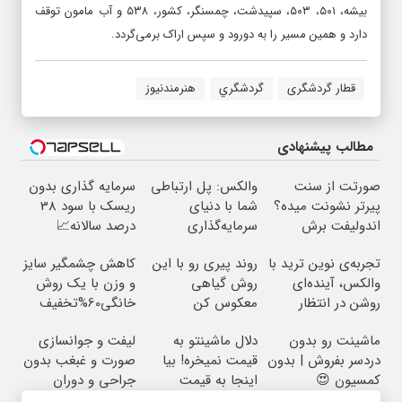
بیشه، ۵۰۱، ۵۰۳، سپیدشت، چمسنگر، کشور، ۵۳۸ و آب مامون توقف
دارد و همین مسیر را به دورود و سپس اراک برمی‌گردد.
قطار گردشگری
گردشگري
هنرمندنیوز
مطالب پیشنهادی
صورتت از سنت
والکس: پل ارتباطی
سرمایه گذاری بدون
پیرتر نشونت میده؟
شما با دنیای
ریسک با سود 38
اندولیفت برش
سرمایه‌گذاری
درصد سالانه📈
می‌گردونه 🔰
دیجیتال
تجربه‌ی نوین ترید با
روند پیری رو با این
کاهش چشمگیر سایز
والکس، آینده‌ای
روش گیاهی
و وزن با یک روش
روشن در انتظار
معکوس کن
خانگی60%تخفیف
شماست
ماشینت رو بدون
دلال ماشینتو به
لیفت و جوانسازی
دردسر بفروش | بدون
قیمت نمیخره! بیا
صورت و غبغب بدون
کمسیون 😍
اینجا به قیمت
جراحی و دوران
بفروش*فقط خریدار
نقاهت ✨