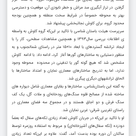
گرفتن در تراز آبگیری سد مراش و خطر نابودی آن، موقعیت و دسترسی
بهتر به محوطه خصوصاً در شرایط سخت منطقه و همچنین بودجه
محدود گروه، برای کاوش نجات­بخشی پیشنهاد شد.
سرپرست هیئت باستان شناسی با تاکید بر این‌که گروه کاوش به واسطه­‌
ی اطلاعات بررسی سال۱۳۹۳ و همچنین مشاهدات سطحی، کار را با
ایجاد ترانشه­­ گسترده­ای با ابعاد ۱۰×۱۵ متر در راستای شمال­جنوب و به
منظور دستیابی به ساختارهای گورها آغاز کرد، ادامه داد: با ادامه­ کاوش
مشخص شد که هیچ گونه گور یا تدفینی در محدوده محوطه وجود
ندارد، اما به تدریج ساختارهای معماری نمایان و امتداد ساختارها با
الحاق ترانشه­های دیگری پیگری شد.
به گفته این باستان‌شناس، ساختارها و بقایای معماری شامل دیواره­ های
ساخته شده از مصالح قلوه سنگ‌های رودخانه‌ای و ملات گل، یک کف
سنگ فرش و دو اجاق هستند و در مجموع سه فضای معماری در
راستای تقریبی شرقی- غربی نمایان شد.
او با تاکید بر این‌که در جریان کاوش تعداد زیادی تکه‌­های سفال که بعضاً
دودزده (تکه سفال‌های آشپزخانه‌­ای) و مربوط به استفاده روزمره توسط
ساکنان آن دوره بوده بدست آمد، گفت: علاوه بر این‌که تعداد زیادی