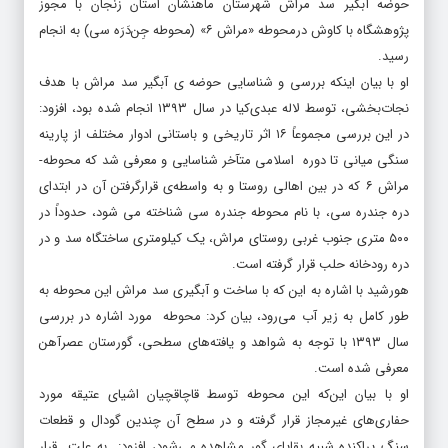
حوضه­ آبگیر سد مراش شهرستان ماهنشان استان زنجان با مجوز
پژوهشگاه با کاوش درمحوطه­ «مراش ۶» (محوطه­ جِن­‌دَرَه ­سی) به انجام
رسید.
او با بیان اینکه بررسی و شناسایی حوضه­ ی آبگیر سد مراش با هدف
نجات‌­بخشی، توسط لاله عبدی­‌کیا در سال ۱۳۹۳ انجام شده بود، افزود:
در این بررسی مجموعاً ۱۶ اثر تاریخی و باستانی ادوار مختلف از پارینه
سنگی میانی تا دوره­ اسلامی متآخر شناسایی و معرفی شد که محوطه­
مراش ۶ که در بین اهالی روستا و به واسطه­‌ی قرارگرفتن آن در ابتدای
دره­­ جن­دره­ سی، با نام محوطه جن­دره­ سی شناخته می­ شود، حدوداً در
۵۰۰ متری جنوب ­غربی روستای مراش، یک کیلومتری ساختگاه سد و در
دره­ رودخانه­ حلب قرار گرفته است.
هورشید با اشاره به این که با ساخت و آبگیری سد مراش این محوطه به
طور کامل به زیر آب می‌رود، بیان کرد: محوطه­ مورد اشاره در بررسی
سال ۱۳۹۳ با توجه به شواهد و یافته‌­های سطحی، گورستان عصرآهن
معرفی شده است.
او با بیان این‌که این محوطه توسط قاچاقچیان اشیای عتیقه مورد
حفاری‌های غیرمجاز قرار گرفته و در سطح آن چندین گودال و قطعات
سنگ پراکنده شبیه بقایای گور مشاهده می‌­شود، افزود: به علت قرار