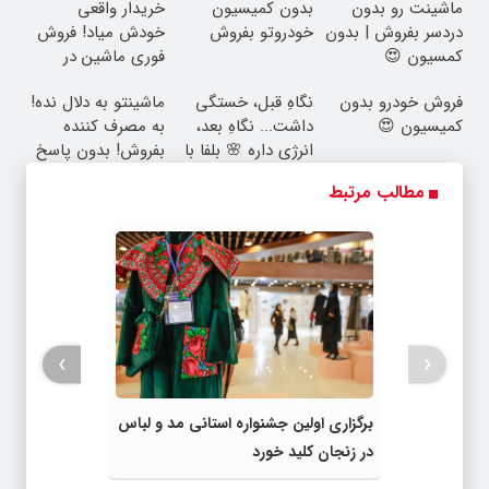
ماشینت رو بدون
بدون کمیسیون
خریدار واقعی
👩‍⚕️
دردسر بفروش | بدون
خودروتو بفروش
خودش میاد! فروش
کمسیون 😍
فوری ماشین در
همراه مکانیک
فروش خودرو بدون
نگاهِ قبل، خستگی
ماشینتو به دلال نده!
کمیسیون 😍
داشت... نگاهِ بعد،
به مصرف کننده
انرژی داره 🌸 بلفا با
بفروش! بدون پاسخ
25% تخفیف
به یک تماس
مطالب مرتبط
›
‹
برگزاری اولین جشنواره استانی مد و لباس
در زنجان کلید خورد