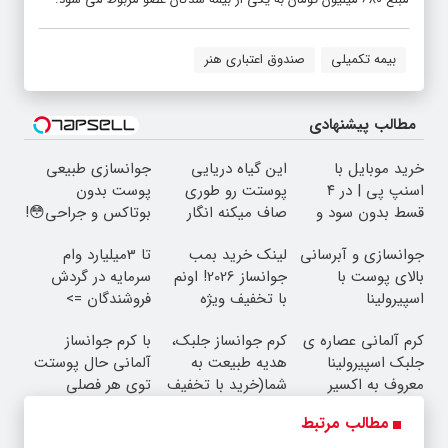
بیمه تکمیلی
صندوق اعتباری هنر
مطالب پیشنهادی
خرید موبایل با
این گیاه دریایی
جوانسازی طبیعی
اسنپ پی | در ۴
پوستت رو طوری
پوست بدون
قسط بدون سود و
صاف میکنه انگار
بوتاکس و جراحی😳!
کارمزد!
20سال جوون شدی
خرید با تخفیف ویژه
جوانسازی و آبرسانی
لینک خرید بمب
تا 3میلیارد وام
🔥
بالای پوست با
جوانساز 2026! اونم
سرمایه در گردش
اسپیرولینا
با تخفیف ویژه
فروشندگان =>
فروشگاهت رو ثبت
کرم آلمانی عصاره ی
کرم جوانساز جلبک،
با کرم جوانساز
کن
جلبک اسپیرولینا
هدیه طبیعت به
آلمانی حال پوستت
معروف به اکسیر
شما(خرید با تخفیف
توی هر فصلی
جوانی!!
ویژه)
خوبه۴۵٪تخفیف
مطالب مرتبط