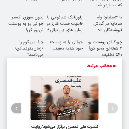
که میلیاردر شد.
آموزش رایگان
تا 3میلیارد وام
پاوربانک شیائومی با
بدون سوزن اکسیر
سرمایه در گردش
قابلیت فست شارژ در
جوانی رو به پوستت
فروشندگان =>
زمان های بی برقی⚡
تزریق کن!
فروشگاهت رو ثبت
چروک‌ای پوستت رو
جوانی را به پوست
چرا این کرم را
کن
۲ هفته‌ای محو کن!
خود هدیه دهید...
«زمان‌متوقف‌کن»
۴۰٪ تخفیف
می‌نامند؟
مطالب مرتبط
›
‹
کنسرت علی قمصری برگزار می‌شود/روایت