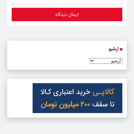
آرشیو