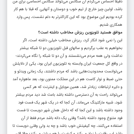
دقیقا احساس می‌کردم آن سکانس می‌تواند سکانس احساسی برای من
باشد، اولین چیز خارج از تیم خوب و دوستان و آنهایی که قبلا با هم کار
کرده بودیم این موضوع بود که این کاراکترتر به دلم نشست، پس وارد
همکاری شدیم.
موافق هستید تلویزوین ریزش مخاطب داشته است؟
این را نمی شود انکار کرد، ریزش مخاطب خیلی داشته است، اگر
بخواهیم به عقب برگردیم و سالهای قبل تلویزیون دو تا شبکه بیشتر
نداشت ولی همه مردم می‌نشستند و آن دو تا شبکه را نگاه می‌کردند؛
در واقع کل جمعیت ایران وابسته به تلویزیون ایران بود، یکی از دلایلش
می‌توانست محدودیت‌هایی باشد که مردم داشتند، یک زمانی ویدئو و
حتی ضبط و نوار کاست هم در این مملکت ممنون بود، بعد ماهواره آمد
و دایره ارتباطات زیادتر شد، همین موبایل و اینترنت که هر کسی
می‌تواند راحت به آن دسترسی داشته باشد باعث شد دید مردم بیشتر
شود، شبیه مارکتینگ می‌ماند، آن کجا که در یک شهر یک فست فود
وجود داشته باشد و این کجا که که داخل همان شهر دویست تا فست
فود متنوع وجود داشته باشد؟ وقتی یک دانه باشد مردم فقط از آن
استفاده می‌کنند، چه کیفیتش خوب باشد و چه بد ولی وقتی دویست تا
باشد این رقابت را زیاد می‌کند و کیفیت را هم بیشتر می‌کند؛ حالا الان