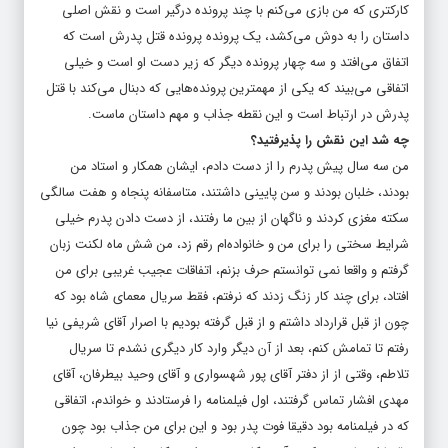
کارکتری که من بازی می‌کنم با چند پرونده درگیر است و نقش اصلی
داستان را به دوش می‌کشد، یک پرونده پرونده قتل پدرش است که
اتفاق می‌افتد و سه چهار پرونده دیگر که زیر دست او است و خیلی
اتفاقی می‌بیند که یکی از مهمترین پرونده‌هایی که دبنال می‌کند با قتل
پدرش در ارتباط است و این نقطه جذاب و مهم داستان ماست.
چه شد این نقش را پذیرفتید؟
من سه سال پیش پدرم را از دست دادم، ایشان همکار و استاد من
بودند، خلبان بودند و سن پایینی داشتند، متاسفانه پنجاه و هفت سالگی
سکته مغزی کردند و ناگهان از بین ما رفتند، از دست دادن پدرم خیلی
شرایط سختی را برای من و خانواده‌ام رقم زد، من شش ماه لکنت زبان
گرفتم و واقعا نمی توانستم حرف بزنم، اتفاقات عجیب غریبی برای من
افتاد، برای چند کار زنگ زدند که نرفتم، فقط سریال معمای شاه بود که
چون از قبل قرارداد داشتم و از قبل گرفته بودیم با اصرار آقای شریفی نیا
رفتم تا تمامش کنم، بعد از آن دیگر وارد کار دیگری نشدم تا سریال
تلاطم، وقتی از از دفتر آقای پور شهسواری و آقای وحید بیطرفان، آقای
مهدی افشار تماس گرفتند، اول فیلمنامه را فرستادند و خواندم، اتفاقی
که در فیلمنامه بود دقیقا فوت پدر بود و این برای من جذاب بود چون