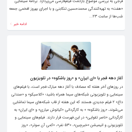
فرجی به بررسی موضوع بازگشت فیلم‌فارسی می‌پردازد. برنامه سینمایی
«هفت» به تهیه‌کنندگی محمدحسین تنکابنی و با اجرای بهروز افخمی جمعه
شب‌ها از ساعت ۲۳...
ادامه خبر
آغاز دهه‌ فجر با «ای ایران» و «روز باشکوه» در تلویزیون
در روزهای آخر هفته که مصادف با آغاز دهه مبارک فجر است، با فیلم‌های
سینمایی و تلویزیونی شبکه‌های سیما همراه باشید؛ «کلاسیکو» و «صندلی
داغ» ۲ فیلم جدیدی هستند که این هفته از قاب شبکه‌های سیما تماشایی
می‌شوند، «روز باشکوه» » به کارگردانی «کیانوش عیاری» و «ای ایران» به
کارگردانی «ناصر تقوایی» در این فهرست قرار دارند. فیلم‌های سینمایی و
تلویزیونی و انیمیشن «خبرچین»، «۵۳ نفر»، «کمی آن سوتر»، «روز