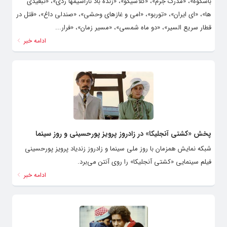
باشکوه»، «مدرک جرم»، «کلاسیکو»، «زنده باد ناراسیمها ردی»، «تبعیدی
ها»، «ای ایران»، «توربو»، «امی و غازهای وحشی»، «صندلی داغ»، «قتل در
قطار سریع السیر»، «دو ماه شمسی»، «مسیر زمان»، «فرار...
ادامه خبر
پخش «کشتی آنجلیکا» در زادروز پرویز پورحسینی و روز سینما
شبکه نمایش همزمان با روز ملی سینما و زادروز زندیاد پرویز پورحسینی
فیلم سینمایی «کشتی آنجلیکا» را روی آنتن می‌برد.
ادامه خبر