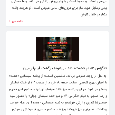
عروسی است. او مجرد است و با پدر پیرش زندگی می کند. رضا مسئول
بردن وسایل مورد نیاز برای مزون‌های لباس عروس است. او هرچند وقت
یکبار در خلال کارش...
ادامه خبر
«تگزاس ۳» در «هفت» نقد می‌شود/ بازگشت فیلم‌فارسی؟
به نقل از روابط عمومی برنامه، ششمین قسمت از برنامه سینمایی «هفت»
با اجرای بهروز افخمی امشب جمعه ۱۸ خرداد از ساعت ۲۳ از شبکه نمایش
پخش می‌شود. در این برنامه، میز «نقد سینمای ایران» با حضور امیر قادری
و رضا صدیق به فیلم «تگزاس ۳» و میز «نقد سینمای جهان» با حضور سید
حمیدرضا قادری و آرش خوشخو به فیلم سینمایی «Laroy Texas» خواهد
پرداخت. همچنین میز «پرونده ویژه» با حضور حسین فرحبخش و مهدی