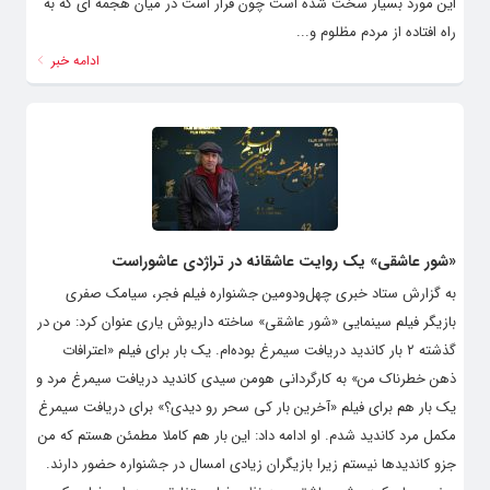
بگذارد، باید گفت وظیفه فیلمسازان حق جو و مطالبه گر در سراسر جهان در
این مورد بسیار سخت شده است چون قرار است در میان هجمه ای که به
راه افتاده از مردم مظلوم و...
ادامه خبر
«شور عاشقی» یک روایت عاشقانه در تراژدی عاشوراست
به گزارش ستاد خبری چهل‌ودومین جشنواره فیلم فجر، سیامک صفری
بازیگر فیلم سینمایی «شور عاشقی» ساخته داریوش یاری عنوان کرد: من در
گذشته ۲ بار کاندید دریافت سیمرغ بوده‌ام. یک بار برای فیلم «اعترافات
ذهن خطرناک من» به کارگردانی هومن سیدی کاندید دریافت سیمرغ مرد و
یک بار هم برای فیلم «آخرین بار کی سحر رو دیدی؟» برای دریافت سیمرغ
مکمل مرد کاندید شدم. او ادامه داد: این بار هم کاملا مطمئن هستم که من