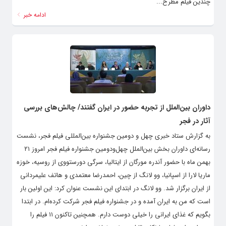
مرکز همایش‌های برج میلاد آغاز شد. در ابتدای مراسم تیزری انیمیشنی از
چندین فیلم مطرح...
ادامه خبر
داوران بین‌الملل از تجربه حضور در ایران گفتند/ چالش‌های بررسی
آثار در فجر
به گزارش ستاد خبری چهل‌ و دومین جشنواره بین‌المللی فیلم فجر، نشست
رسانه‌ای داوران بخش بین‌الملل چهل‌ودومین جشنواره فیلم فجر امروز ۲۱
بهمن ماه با حضور آندره مورگان از ایتالیا، سرگی دورستووی از روسیه، خوزه
ماریا لارا از اسپانیا، وو لانگ از چین، احمدرضا معتمدی و هاتف علیمردانی
از ایران برگزار شد. وو لانگ در ابتدای این نشست عنوان کرد: این اولین بار
است که من به ایران آمده و در جشنواره فیلم فجر شرکت کرده‌ام. در ابتدا