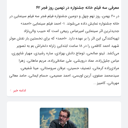
معرفی سه فیلمِ خانه‌ جشنواره در نهمین روز فجر ۴۲
در ۲۰ بهمن، روز نهم چهل و دومین جشنواره فیلم فجر سه فیلم سینمایی در
خانه جشنواره نمایش داده می‌شوند. ۱- احمد فیلم سینمایی «احمد»
جدیدترین اثر سینمایی امیرعباس ربیعی است که حبیب والی‌نژاد
تهیه‌کنندگی این اثر را بر عهده دارد. «احمد» که برای نخستین بار نقش موثر
شهید احمد کاظمی را در ۱۸ ساعت ابتدایی زلزله دلخراش بم به تصویر
می‌کشد. تینو صالحی، توماج دانش بهزادی، ساره رشیدی، مهیار شاپوری،
عباس جلیل‌زاده، عماد درویشی، علی صادقی‌زاده، مریم ماهانی، زهرا
مرادی‌زاده کرمانی، تصنیف حسینی، عرفان سروستانی، مینا شفیعی،
سیدمحمد صفوی، آرین اویسی، احمد صمیمی، حسام ایمانی، حامد معالی
مهربانی، کامبیز...
ادامه خبر