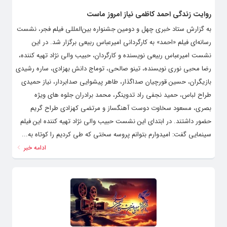
روایت زندگی احمد کاظمی نیاز امروز ماست
به گزارش ستاد خبری چهل و دومین جشنواره بین‌المللی فیلم فجر، نشست
رسانه‌ای فیلم «احمد» به کارگردانی امیرعباس ربیعی برگزار شد. در این
نشست امیرعباس ربیعی نویسنده و کارگردان، حبیب والی نژاد تهیه کننده،
رضا محبی نوری نویسنده، تینو صالحی، توماج دانش بهزادی، ساره رشیدی
بازیگران، حسین قورچیان صداگذار، طاهر پیشوایی صدابردار، نیاز حمیدی
طراح لباس، حمید نجفی راد تدوینگر، محمد برادران جلوه های ویژه
بصری، مسعود سخاوت دوست آهنگساز و مرتضی کهزادی طراح گریم
حضور داشتند. در ابتدای این نشست حبیب والی نژاد تهیه کننده این فیلم
سینمایی گفت: امیدوارم بتوانم پروسه سختی که طی کردیم را کوتاه به...
ادامه خبر