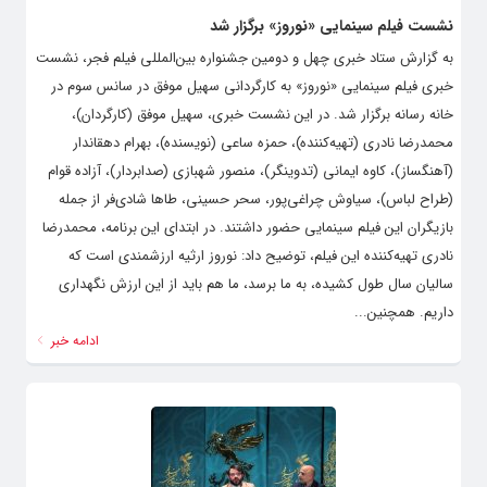
نشست فیلم سینمایی «نوروز» برگزار شد
به گزارش ستاد خبری چهل و دومین جشنواره بین‌المللی فیلم فجر، نشست
خبری فیلم سینمایی «نوروز» به کارگردانی سهیل موفق در سانس سوم در
خانه رسانه برگزار شد. در این نشست خبری، سهیل موفق (کارگردان)،
محمدرضا نادری (تهیه‌کننده)، حمزه ساعی (نویسنده)، بهرام دهقاندار
(آهنگساز)، کاوه ایمانی (تدوینگر)، منصور شهبازی (صدابردار)، آزاده قوام
(طراح لباس)، سیاوش چراغی‌پور، سحر حسینی، طاها شادی‌فر از جمله
بازیگران این فیلم سینمایی حضور داشتند. در ابتدای این برنامه، محمدرضا
نادری تهیه‌کننده این فیلم، توضیح داد: نوروز ارثیه ارزشمندی است که
سالیان سال طول کشیده، به ما برسد، ما هم باید از این ارزش نگهداری
داریم. همچنین...
ادامه خبر