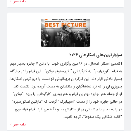
ادامه خبر
سزاوارترین‌های اسکارهای ۲۰۲۴
آکادمی اسکار امسال، در ۹۶مین برگزاری خود، با دادن ۷ جایزه بسیار مهم
به فیلم “اوپنهایمر”، به کارگردانی ” کریستوفر نولان” ، این فیلم را در جایگاه
بسیار بالائی قرار داد. این کارگردان بریتانیائی توانست با درو کردن اسکارها،
پیروزی ای را که نزد تماشاگران و منتقدان به دست آورده بود، تثبیت کند.
او از جمله هم جایزه بهترین فیلم و هم بهترین کارگردانی را ربود. “نولان”
در حالی جایزه خود را از دست “اسپیلبرگ” گرفت که “مارتین اسکورسیزه”
در ردیف جلو با چشمانی پر از ستایش به او نگاه می کرد. فیلم فرانسوی
“کالبد شکافی یک سقوط”، گرچه نامزد...
ادامه خبر