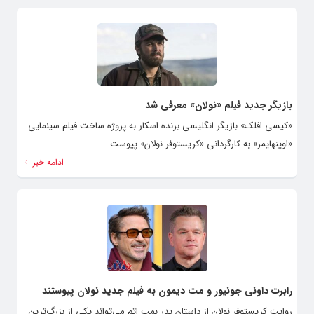
بازیگر جدید فیلم «نولان» معرفی شد
«کیسی افلک» بازیگر انگلیسی برنده اسکار به پروژه ساخت فیلم سینمایی
«اوپنهایمر» به کارگردانی «کریستوفر نولان» پیوست.
ادامه خبر
رابرت داونی جونیور و مت دیمون به فیلم جدید نولان پیوستند
روایت کریستوفر نولان از داستان پدر بمب اتم می‌تواند یکی از بزرگ‌ترین