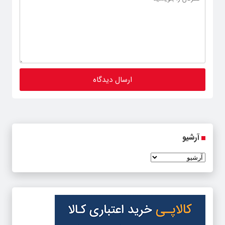
آرشیو