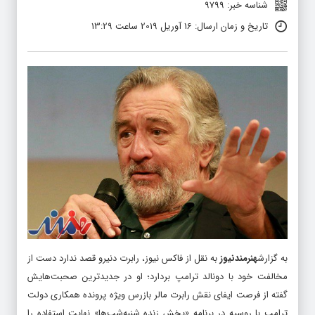
شناسه خبر: 9799
تاریخ و زمان ارسال: 16 آوریل 2019 ساعت 13:29
به گزارش
هنرمندنیوز
به نقل از فاکس نیوز، رابرت دنیرو قصد ندارد دست از
مخالفت خود با دونالد ترامپ بردارد؛ او در جدیدترین صحبت‌هایش
گفته از فرصت ایفای نقش رابرت مالر بازرس ویژه پرونده همکاری دولت
ترامپ با روسیه در برنامه «پخش زنده شنبه‌شب‌ها» نهایت استفاده را