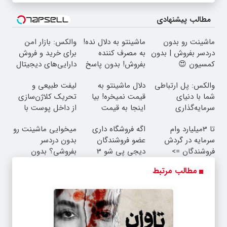
مطالب پیشنهادی
ماشینت رو بدون
ماشینتو به دلال نده!
والکس: بازار امن
دردسر بفروش | بدون
به مصرف کننده
برای خرید و فروش
کمسیون 😍
بفروش! بدون پاسخ
دارایی‌های دیجیتال
به یک تماس
والکس: پل ارتباطی
دلال ماشینتو به
لیفت طبیعی و
شما با دنیای
قیمت نمیخره! بیا
تحریک کلاژن‌سازی
سرمایه‌گذاری
اینجا به قیمت
از داخل پوست با
دیجیتال
بفروش*فقط خریدار
24ماه ماندگاری ✅
تا 3میلیارد وام
اگه فروشگاه داری
میخوایی ماشینت رو
واقعی*
جوان شو
سرمایه در گردش
عضو فروشندگان
بدون دردسر
فروشندگان =>
دیجی پی شو 3
بفروشی؟ بدون
فروشگاهت رو ثبت
میلیارد وام بگیر
کمیسیون
مطالب مرتبط
کن