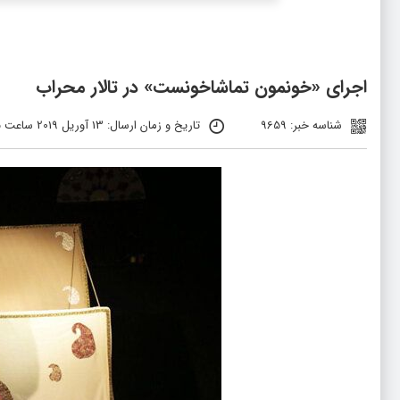
اجرای «خونمون تماشاخونست» در تالار محراب
شناسه خبر: 9659
تاریخ و زمان ارسال: 13 آوریل 2019 ساعت 15:15