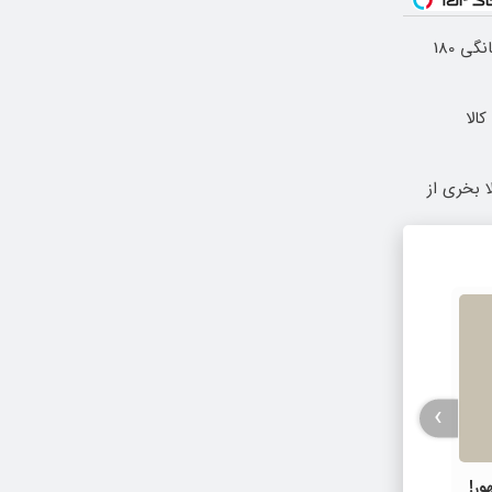
⏳فرصت محدود!! 3000گیگ اینترنت خانگی 180
الا
 بخری از
›
ور!
ایران برای نخستین بار میزبان رویداد
نمایشگ