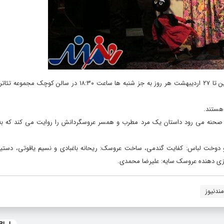
، نمایش «خونمون تماشاخونست» از روز سه شنبه ۲۷ فروردین تا ۲۷ اردیبهشت هر روز به جز شنبه ها ساعت ۳۰
 هستند.
به صحنه می رود داستان یک مرد مطرب و همسر عروسگردانش را روایت می کند که به د
و دوخت لباس: کفایت گندمی، ساخت عروسک: ریحانه باغبادی و نسیم یاقوتی، دستیار 
ازی دهنده عروسک سایه: علیرضا محمدی.
ندنیوز